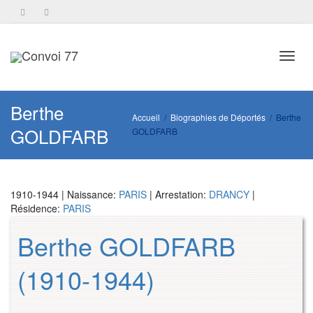
Toggl
Berthe
Accueil
Biographies de Déportés
Berthe
GOLDFARB
GOLDFARB
navig
1910-1944 | Naissance:
PARIS
| Arrestation:
DRANCY
|
Résidence:
PARIS
Berthe GOLDFARB
(1910-1944)