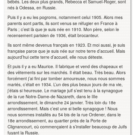
bébés. Les deux plus grands, Rebecca et Samuel-Roger, sont
nés à Odessa, en Russie.
Puis il y a eu les pogroms, notamment celui 1905. Alors mes
parents sont partis, ils sont venus se réfugier en France à
Paris ; c’est là que je suis née en 1910. Mon père, selon le
recensement parisien de 1936, était brocanteur.
Ils sont même devenus français en 1923. Et moi aussi, je suis
française parce que je suis née sur notre terre d’accueil. Mais
aujourd’hui cette terre d’accueil, elle nous déteste.
Et puis il y a eu Maurice. Il fabrique et vend des chapeaux et
des vêtements sur les marchés. Il était beau. Très beau. Alors
forcément j’ai fini par tomber amoureuse, nous nous sommes
mariés, c’était en 1934. L’un des plus beaux jours de ma vie,
j’étais si heureuse. Le mariage juif s’est tenu à la synagogue
de la rue Notre-Dame-de Nazareth, dans le IIIe
arrondissement, le dimanche 24 janvier. Très loin du 18e
arrondissement. Mais c’est une si belle synagogue ! Nous
nous sommes installés au 54 bis de la rue Ordener, dans le
18e arrondissement, au quartier près de la Porte de
Clignancourt, où commençaient à s’installer beaucoup de Juifs
fuyant la Russie.