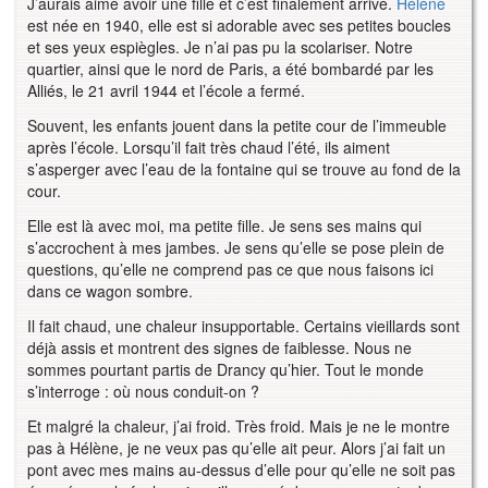
J’aurais aimé avoir une fille et c’est finalement arrivé.
Hélène
est née en 1940, elle est si adorable avec ses petites boucles
et ses yeux espiègles. Je n’ai pas pu la scolariser. Notre
quartier, ainsi que le nord de Paris, a été bombardé par les
Alliés, le 21 avril 1944 et l’école a fermé.
Souvent, les enfants jouent dans la petite cour de l’immeuble
après l’école. Lorsqu’il fait très chaud l’été, ils aiment
s’asperger avec l’eau de la fontaine qui se trouve au fond de la
cour.
Elle est là avec moi, ma petite fille. Je sens ses mains qui
s’accrochent à mes jambes. Je sens qu’elle se pose plein de
questions, qu’elle ne comprend pas ce que nous faisons ici
dans ce wagon sombre.
Il fait chaud, une chaleur insupportable. Certains vieillards sont
déjà assis et montrent des signes de faiblesse. Nous ne
sommes pourtant partis de Drancy qu’hier. Tout le monde
s’interroge : où nous conduit-on ?
Et malgré la chaleur, j’ai froid. Très froid. Mais je ne le montre
pas à Hélène, je ne veux pas qu’elle ait peur. Alors j’ai fait un
pont avec mes mains au-dessus d’elle pour qu’elle ne soit pas