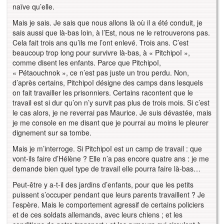
naïve qu’elle.
Mais je sais. Je sais que nous allons là où il a été conduit, je
sais aussi que là-bas loin, à l’Est, nous ne le retrouverons pas.
Cela fait trois ans qu’ils me l’ont enlevé. Trois ans. C’est
beaucoup trop long pour survivre là-bas, à « Pitchipoï »,
comme disent les enfants. Parce que Pitchipoï,
« Pétaouchnok », ce n’est pas juste un trou perdu. Non,
d’après certains, Pitchipoï désigne des camps dans lesquels
on fait travailler les prisonniers. Certains racontent que le
travail est si dur qu’on n’y survit pas plus de trois mois. Si c’est
le cas alors, je ne reverrai pas Maurice. Je suis dévastée, mais
je me console en me disant que je pourrai au moins le pleurer
dignement sur sa tombe.
Mais je m’interroge. Si Pitchipoï est un camp de travail : que
vont-ils faire d’Hélène ? Elle n’a pas encore quatre ans : je me
demande bien quel type de travail elle pourra faire là-bas…
Peut-être y a-t-il des jardins d’enfants, pour que les petits
puissent s’occuper pendant que leurs parents travaillent ? Je
l’espère. Mais le comportement agressif de certains policiers
et de ces soldats allemands, avec leurs chiens ; et les