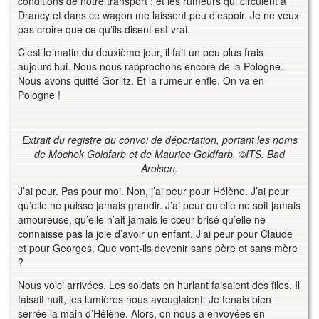
conditions de notre transport ; et les rumeurs qui circulent à
Drancy et dans ce wagon me laissent peu d’espoir. Je ne veux
pas croire que ce qu’ils disent est vrai.
C’est le matin du deuxième jour, il fait un peu plus frais
aujourd’hui. Nous nous rapprochons encore de la Pologne.
Nous avons quitté Gorlitz. Et la rumeur enfle. On va en
Pologne !
Extrait du registre du convoi de déportation, portant les noms
de Mochek Goldfarb et de Maurice Goldfarb. ©ITS. Bad
Arolsen.
J’ai peur. Pas pour moi. Non, j’ai peur pour Hélène. J’ai peur
qu’elle ne puisse jamais grandir. J’ai peur qu’elle ne soit jamais
amoureuse, qu’elle n’ait jamais le cœur brisé qu’elle ne
connaisse pas la joie d’avoir un enfant. J’ai peur pour Claude
et pour Georges. Que vont-ils devenir sans père et sans mère
?
Nous voici arrivées. Les soldats en hurlant faisaient des files. Il
faisait nuit, les lumières nous aveuglaient. Je tenais bien
serrée la main d’Hélène. Alors, on nous a envoyées en