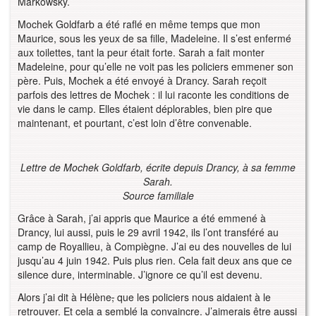
Markowsky.
Mochek Goldfarb a été raflé en même temps que mon
Maurice, sous les yeux de sa fille, Madeleine. Il s’est enfermé
aux toilettes, tant la peur était forte. Sarah a fait monter
Madeleine, pour qu’elle ne voit pas les policiers emmener son
père. Puis, Mochek a été envoyé à Drancy. Sarah reçoit
parfois des lettres de Mochek : il lui raconte les conditions de
vie dans le camp. Elles étaient déplorables, bien pire que
maintenant, et pourtant, c’est loin d’être convenable.
Lettre de Mochek Goldfarb, écrite depuis Drancy, à sa femme
Sarah.
Source familiale
Grâce à Sarah, j’ai appris que Maurice a été emmené à
Drancy, lui aussi, puis le 29 avril 1942, ils l’ont transféré au
camp de Royallieu, à Compiègne. J’ai eu des nouvelles de lui
jusqu’au 4 juin 1942. Puis plus rien. Cela fait deux ans que ce
silence dure, interminable. J’ignore ce qu’il est devenu.
Alors j’ai dit à Hélène
,
que les policiers nous aidaient à le
retrouver. Et cela a semblé la convaincre. J’aimerais être aussi