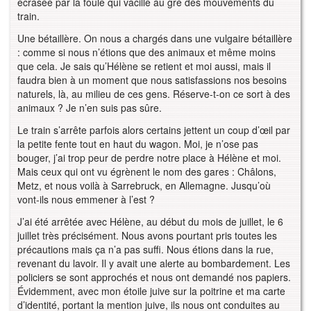
écrasée par la foule qui vacille au gré des mouvements du
train.
Une bétaillère. On nous a chargés dans une vulgaire bétaillère
: comme si nous n’étions que des animaux et même moins
que cela. Je sais qu’Hélène se retient et moi aussi, mais il
faudra bien à un moment que nous satisfassions nos besoins
naturels, là, au milieu de ces gens. Réserve-t-on ce sort à des
animaux ? Je n’en suis pas sûre.
Le train s’arrête parfois alors certains jettent un coup d’œil par
la petite fente tout en haut du wagon. Moi, je n’ose pas
bouger, j’ai trop peur de perdre notre place à Hélène et moi.
Mais ceux qui ont vu égrènent le nom des gares : Châlons,
Metz, et nous voilà à Sarrebruck, en Allemagne. Jusqu’où
vont-ils nous emmener à l’est ?
J’ai été arrêtée avec Hélène, au début du mois de juillet, le 6
juillet très précisément. Nous avons pourtant pris toutes les
précautions mais ça n’a pas suffi. Nous étions dans la rue,
revenant du lavoir. Il y avait une alerte au bombardement. Les
policiers se sont approchés et nous ont demandé nos papiers.
Évidemment, avec mon étoile juive sur la poitrine et ma carte
d’identité, portant la mention juive, ils nous ont conduites au