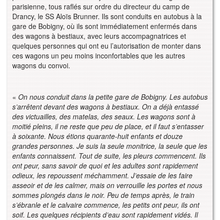
parisienne, tous raflés sur ordre du directeur du camp de
Drancy, le SS Aloïs Brunner. Ils sont conduits en autobus à la
gare de Bobigny, où ils sont immédiatement enfermés dans
des wagons à bestiaux, avec leurs accompagnatrices et
quelques personnes qui ont eu l’autorisation de monter dans
ces wagons un peu moins inconfortables que les autres
wagons du convoi.
«
On nous conduit dans la petite gare de Bobigny. Les autobus
s’arrêtent devant des wagons à bestiaux. On a déjà entassé
des victuailles, des matelas, des seaux. Les wagons sont à
moitié pleins, il ne reste que peu de place, et il faut s’entasser
à soixante. Nous étions quarante-huit enfants et douze
grandes personnes. Je suis la seule monitrice, la seule que les
enfants connaissent. Tout de suite, les pleurs commencent. Ils
ont peur, sans savoir de quoi et les adultes sont rapidement
odieux, les repoussent méchamment. J’essaie de les faire
asseoir et de les calmer, mais on verrouille les portes et nous
sommes plongés dans le noir. Peu de temps après, le train
s’ébranle et le calvaire commence, les petits ont peur, ils ont
soif. Les quelques récipients d’eau sont rapidement vidés. Il