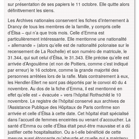
sur présentation de ses papiers le 11 octobre. Elle quitte alors
définitivement les siens.
Les Archives nationales conservent les fiches d’internement à
Drancy de tous les membres de la famille, y compris celle
d’Élisa – qui n’a que trois mois. Celle d’Emma est
particulièrement intéressante. Elle mentionne une nationalité
« allemande » (alors qu’elle est de nationalité polonaise sur le
recensement de La Rochelle) et son numéro de matricule, le
31.344, qui suit celui d’Élisa, le 31.343. Elle précise qu’elle est
arrivée d’Angoulême (et non de Poitiers, comme c’est indiqué
par erreur) le 16 octobre, comme la grande majorité des
personnes arrêtées lors de la rafle. Mais contrairement à eux,
les Hendler-Ellert ne sont pas déportés par le convoi 40 du 4
novembre. Au dos de la fiche d’Emma, il est mentionné en
effet qu’elle est « évacuée » vers l’hôpital Rothschild le 10
novembre. Le registre de l’hôpital conservé aux archives de
l’Assistance Publique des Hôpitaux de Paris confirme son
arrivée et celle d’Élisa à cette date. Cet hôpital était spécialisé
dans l’accueil de femmes enceintes ou venant d’accoucher. La
santé d’Emma ou celle d’Élisa était peut-être mauvaise et a dû
justifier cette hospitalisation. Ou a-t-elle bénéficié de cette
mesure aussi étonnante qu’absurde et cruelle qui a maintenu