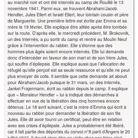
au marché noir et ont été internés au camp de Rouillé le 13
novembre 1941. Parmi eux, se trouvent Abraham/Jacob
Hendler, Jules Ellert et Israël Ellert, leur lointain cousin et père
de Marguerite. Une première lettre est écrite par Emma et sa
mère le 19 février. Elle explique être alitée après être tombée
sur la route. D’après elle, le mercredi précédent, M. Brokovnik,
un des internés, a pu sortir du camp et rentré au Moulin Neuf
grâce à l’intervention du rabbin. Elle s’étonne que des
hommes plus âgés soient encore internés. Elle lui demande
donc d’intercéder en faveur de son mari et de son frère Jules,
qui souffre d’épilepsie. Elle explique aussi que l’allocation de
réfugié qu’elle perçoit est sa seule ressource et qu’elle ne peut
plus envoyer de colis. Il semble que cette demande ait abouti
pour Abraham/Jacob puisque le 31 mars, un des internés,
Jankel Frajermann, écrit au rabbin depuis le camp. Il explique
que « Monsieur Hendler » lui a indiqué des démarches à
effectuer en vue de la libération des cinq hommes encore
détenus. Le 18 avril suivant, c’est la mère d’Emma qui écrit à
nouveau au rabbin pour demander la libération de son fils
Jules. Elle dit avoir fourni un certificat, peut-être en relation
avec ses crises d’épilepsie. Jules a probablement été libéré,
car il fait partie des déportés du convoi n°8 parti d’Angers le 20
juillet 1942. Il devait alors être en visite chez son frère aîné