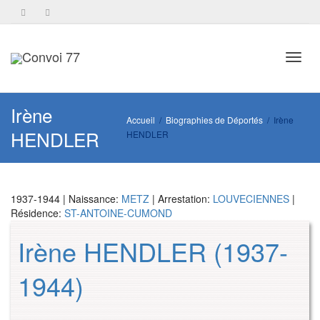
Toggl
Irène
Accueil
Biographies de Déportés
Irène
HENDLER
HENDLER
navig
1937-1944 | Naissance:
METZ
| Arrestation:
LOUVECIENNES
|
Résidence:
ST-ANTOINE-CUMOND
Irène HENDLER (1937-
1944)