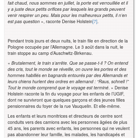
fait chaud, nous sommes en juillet, la porte est verrouillée et il
y a juste deux petits orifices par lesquels les grands peuvent
venir respirer un peu. Mais pour les malheureux petits, il n’en
est pas question
», raconte Denise Holstein
[7]
.
Pendant trois jours et deux nuits, le train file en direction de la
Pologne occupée par l’Allemagne. Le 3 août dans la nuit, le
train stoppe au camp d’Auschwitz-Birkenau.
«
Brutalement, le train s’arrête. Que se passe-t-il ? On entend
des cris, tout le monde se réveille, on ouvre les portes et des
hommes habillés en bagnards entourés par des Allemands et
leurs chiens hurlent des ordres en allemand : “Raus, schnell !”
Tout le monde comprend que le voyage est terminé
. » Denise
Holstein raconte la fin du voyage pour les enfants de l’UGIF,
dont ne survivront que quelques garçons et des jeunes filles
pensionnaires du foyer de la rue Vauquelin. Et elle-même.
Les enfants et leurs monitrices et directeurs de centre sont
conduits vers des camions avec les personnes âgées de plus
45 ans, les parents avec enfants, les personnes qui ne veulent
pas abandonner leur famille, les malades, les handicapés et