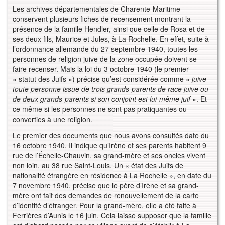
Les archives départementales de Charente-Maritime
conservent plusieurs fiches de recensement montrant la
présence de la famille Hendler, ainsi que celle de Rosa et de
ses deux fils, Maurice et Jules, à La Rochelle. En effet, suite à
l’ordonnance allemande du 27 septembre 1940, toutes les
personnes de religion juive de la zone occupée doivent se
faire recenser. Mais la loi du 3 octobre 1940 (le premier
« statut des Juifs ») précise qu’est considérée comme «
juive
toute personne issue de trois grands-parents de race juive ou
de deux grands-parents si son conjoint est lui-même juif
». Et
ce même si les personnes ne sont pas pratiquantes ou
converties à une religion.
Le premier des documents que nous avons consultés date du
16 octobre 1940. Il indique qu’Irène et ses parents habitent 9
rue de l’Échelle-Chauvin, sa grand-mère et ses oncles vivent
non loin, au 38 rue Saint-Louis. Un « état des Juifs de
nationalité étrangère en résidence à La Rochelle », en date du
7 novembre 1940, précise que le père d’Irène et sa grand-
mère ont fait des demandes de renouvellement de la carte
d’identité d’étranger. Pour la grand-mère, elle a été faite à
Ferrières d’Aunis le 16 juin. Cela laisse supposer que la famille