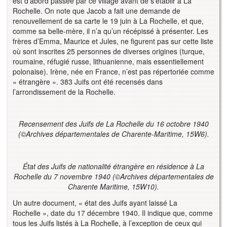
est d’abord passée par ce village avant de s’établir à La
Rochelle. On note que Jacob a fait une demande de
renouvellement de sa carte le 19 juin à La Rochelle, et que,
comme sa belle-mère, il n’a qu’un récépissé à présenter. Les
frères d’Emma, Maurice et Jules, ne figurent pas sur cette liste
où sont inscrites 25 personnes de diverses origines (turque,
roumaine, réfugié russe, lithuanienne, mais essentiellement
polonaise). Irène, née en France, n’est pas répertoriée comme
« étrangère ». 383 Juifs ont été recensés dans
l’arrondissement de la Rochelle.
Recensement des Juifs de La Rochelle du 16 octobre 1940
(
©
Archives départementales de Charente-Maritime, 15W6).
État des Juifs de nationalité étrangère en résidence à La
Rochelle du 7 novembre 1940 (
©
Archives départementales de
Charente Maritime, 15W10).
Un autre document, « état des Juifs ayant laissé La
Rochelle », date du 17 décembre 1940. Il indique que, comme
tous les Juifs listés à La Rochelle, à l’exception de ceux qui