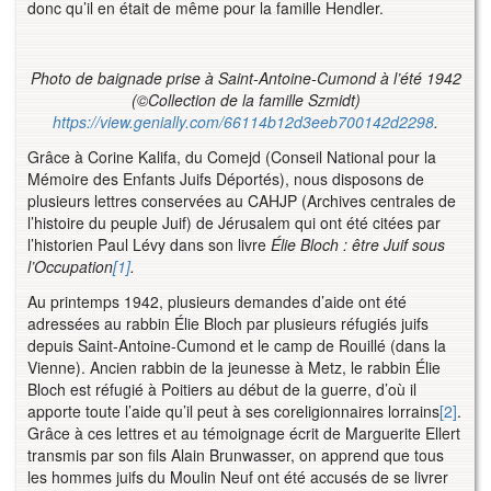
donc qu’il en était de même pour la famille Hendler.
Photo de baignade prise à Saint-Antoine-Cumond à l’été 1942
(
©
Collection de la famille Szmidt)
https://view.genially.com/66114b12d3eeb700142d2298
.
Grâce à Corine Kalifa, du Comejd (Conseil National pour la
Mémoire des Enfants Juifs Déportés), nous disposons de
plusieurs lettres conservées au CAHJP (Archives centrales de
l’histoire du peuple Juif) de Jérusalem qui ont été citées par
l’historien Paul Lévy dans son livre
Élie Bloch : être Juif sous
l’Occupation
[1]
.
Au printemps 1942, plusieurs demandes d’aide ont été
adressées au rabbin Élie Bloch par plusieurs réfugiés juifs
depuis Saint-Antoine-Cumond et le camp de Rouillé (dans la
Vienne). Ancien rabbin de la jeunesse à Metz, le rabbin Élie
Bloch est réfugié à Poitiers au début de la guerre, d’où il
apporte toute l’aide qu’il peut à ses coreligionnaires lorrains
[2]
.
Grâce à ces lettres et au témoignage écrit de Marguerite Ellert
transmis par son fils Alain Brunwasser, on apprend que tous
les hommes juifs du Moulin Neuf ont été accusés de se livrer