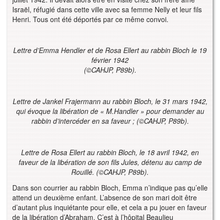
Israël, réfugié dans cette ville avec sa femme Nelly et leur fils
Henri. Tous ont été déportés par ce même convoi.
Lettre d’Emma Hendler et de Rosa Ellert au rabbin Bloch le 19
février 1942
(
©
CAHJP, P89b).
Lettre de Jankel Frajermann au rabbin Bloch, le 31 mars 1942,
qui évoque la libération de « M.Handler » pour demander au
rabbin d’intercéder en sa faveur ; (
©
CAHJP, P89b).
Lettre de Rosa Ellert au rabbin Bloch, le 18 avril 1942, en
faveur de la libération de son fils Jules, détenu au camp de
Rouillé. (
©
CAHJP, P89b).
Dans son courrier au rabbin Bloch, Emma n’indique pas qu’elle
attend un deuxième enfant. L’absence de son mari doit être
d’autant plus inquiétante pour elle, et cela a pu jouer en faveur
de la libération d’Abraham. C’est à l’hôpital Beaulieu