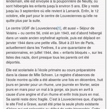
lendemain, elle est envoyée à la pouponnière de Neuilly, où
sont hébergés les enfants jusqu’à environ 5 ans. Elle y reste
jusqu’au 3 septembre où elle revient à Lamarck. Enfin, le 12
octobre, elle part pour le centre de Louveciennes qu’elle ne
quitte plus par la suite.
Le centre UGIF de Louveciennes
[5]
, dit aussi « Séjour de
Voisins » ou centre 56, créé en juin 1943, est d’abord hébergé
dans un vaste ancien orphelinat agricole, puis est déplacé en
janvier 1944 dans une petite villa. Situé à 23 km de Paris,
actuellement dans les Yvelines, il a une quarantaine de
pensionnaires, en juillet 1944, des « enfants bloqués », sur les
listes des nazis, dont presque tous les parents ont été
déportés.
Elle est scolarisée à l’école primaire au cours préparatoire
dans la classe de Mlle Schoen. Le registre d’absences de
l’école montre qu’elle a été absente une fois en décembre, huit
jours en janvier pour un rhume, une journée en février, seize
jours en mars pour un mal à la gorge, six jours en avril à
cause d’une angine et d’un rhume et enfin trois jours en mai.
Sa santé reste donc fragile. C’est à Louveciennes que, d’après
le site Find a Grave, aurait été prise la seule photo existante
d’Irène qui est présentée au début de cette biographie. Cette