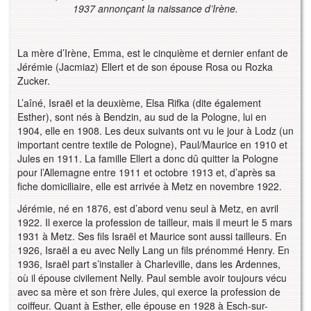
1937 annonçant la naissance d’Irène.
La mère d’Irène, Emma, est le cinquième et dernier enfant de
Jérémie (Jacmiaz) Ellert et de son épouse Rosa ou Rozka
Zucker.
L’aîné, Israël et la deuxième, Elsa Rifka (dite également
Esther), sont nés à Bendzin, au sud de la Pologne, lui en
1904, elle en 1908. Les deux suivants ont vu le jour à Lodz (un
important centre textile de Pologne), Paul/Maurice en 1910 et
Jules en 1911. La famille Ellert a donc dû quitter la Pologne
pour l’Allemagne entre 1911 et octobre 1913 et, d’après sa
fiche domiciliaire, elle est arrivée à Metz en novembre 1922.
Jérémie, né en 1876, est d’abord venu seul à Metz, en avril
1922. Il exerce la profession de tailleur, mais il meurt le 5 mars
1931 à Metz. Ses fils Israël et Maurice sont aussi tailleurs. En
1926, Israël a eu avec Nelly Lang un fils prénommé Henry. En
1936, Israël part s’installer à Charleville, dans les Ardennes,
où il épouse civilement Nelly. Paul semble avoir toujours vécu
avec sa mère et son frère Jules, qui exerce la profession de
coiffeur. Quant à Esther, elle épouse en 1928 à Esch-sur-