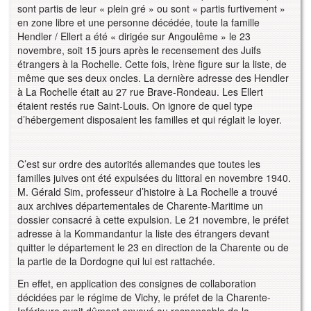
sont partis de leur « plein gré » ou sont « partis furtivement »
en zone libre et une personne décédée, toute la famille
Hendler / Ellert a été « dirigée sur Angoulême » le 23
novembre, soit 15 jours après le recensement des Juifs
étrangers à la Rochelle. Cette fois, Irène figure sur la liste, de
même que ses deux oncles. La dernière adresse des Hendler
à La Rochelle était au 27 rue Brave-Rondeau. Les Ellert
étaient restés rue Saint-Louis. On ignore de quel type
d’hébergement disposaient les familles et qui réglait le loyer.
C’est sur ordre des autorités allemandes que toutes les
familles juives ont été expulsées du littoral en novembre 1940.
M. Gérald Sim, professeur d’histoire à La Rochelle a trouvé
aux archives départementales de Charente-Maritime un
dossier consacré à cette expulsion. Le 21 novembre, le préfet
adresse à la Kommandantur la liste des étrangers devant
quitter le département le 23 en direction de la Charente ou de
la partie de la Dordogne qui lui est rattachée.
En effet, en application des consignes de collaboration
décidées par le régime de Vichy, le préfet de la Charente-
Inférieure avait dûment envoyé au responsable de la