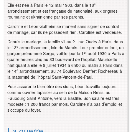
e
Elle est née à Paris le 12 mai 1903, dans le 18
arrondissement et est française de nationalité, aux origines
roumaine et ukrainienne par ses parents.
Caroline et Léon Gutheim se marient sans signer de contrat
de mariage, car ils ne possèdent rien. Caroline est vendeuse.
Depuis le mariage, la famille vit au 21 rue Oudry à Paris, dans
e
le 13
arrondissement, loin du Marais. Leur premier enfant, un
er
garçon prénommé Serge, voit le jour le 1
août 1930 à Paris à
quatre heures cinq au 83 boulevard de l’hôpital. Mauricette
naît quant à elle le 9 juillet 1934 à 6h00 du matin à Paris dans
e
le 14
arrondissement, au 74 Boulevard Denfert Rochereau à
la maternité de l’hôpital Saint-Vincent-de-Paul.
Pour assurer le bien-être des siens, Léon travaille toujours
comme ouvrier tapissier au sein de la Maison Reiss, au
Faubourg Saint-Antoine, vers la Bastille. Son salaire est très
modeste : 1.200 francs par mois. Caroline n’a pas d’emploi et
s’occupe du foyer.
La guerre