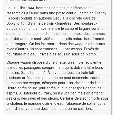
Le 31 juillet 1944, hommes, femmes et enfants sont
rassemblés à l’aube dans une petite cour du camp de Drancy.
Ils sont conduits en autobus jusqu’à la discrète gare de
Bobigny
[13]
, distante de trois kilomètres. Des nombreux
autocars qui font la navette entre le camp et la gare sortent
des enfants, beaucoup d’enfants, des femmes, des hommes,
des vieillards. Ils sont 1306 au total, juifs naturalisés, français
ou étrangers. On les fait rentrer dans des wagons à bestiaux
avec d’autres. Ils sont entassés. 60 par wagon. Privés de
nourriture et d’eau. Privés d’air sous un soleil de plomb.
Chaque wagon dispose d’une tinette, un simple récipient en
tôle où les passagers comprennent qu’ils doivent faire leurs
besoins. Sans humanité. À la vue de tous. Le train fait
plusieurs arrêts, mais personne ne peut descendre sauf une
personne par wagon, désignée pour aller chercher de l’eau.
Heure après heure, jour après jour, le désespoir gagne les
esprits. À l’intérieur du train, on n’y voit rien mais on entend
des cris, des râles et des pleurs. Certains déjà sont morts sous
la chaleur, le manque d’air et d’eau, l’absence de soins, ou la
peur d’aller vers une destination dont on ne sait rien…