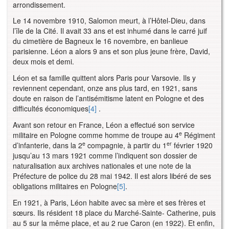
arrondissement.
Le 14 novembre 1910, Salomon meurt, à l’Hôtel-Dieu, dans
l’île de la Cité. Il avait 33 ans et est inhumé dans le carré juif
du cimetière de Bagneux le 16 novembre, en banlieue
parisienne. Léon a alors 9 ans et son plus jeune frère, David,
deux mois et demi.
Léon et sa famille quittent alors Paris pour Varsovie. Ils y
reviennent cependant, onze ans plus tard, en 1921, sans
doute en raison de l’antisémitisme latent en Pologne et des
difficultés économiques
[4]
.
Avant son retour en France, Léon a effectué son service
e
militaire en Pologne comme homme de troupe au 4
Régiment
e
er
d’infanterie, dans la 2
compagnie, à partir du 1
février 1920
jusqu’au 13 mars 1921 comme l’indiquent son dossier de
naturalisation aux archives nationales et une note de la
Préfecture de police du 28 mai 1942. Il est alors libéré de ses
obligations militaires en Pologne
[5]
.
En 1921, à Paris, Léon habite avec sa mère et ses frères et
sœurs. Ils résident 18 place du Marché-Sainte- Catherine, puis
au 5 sur la même place, et au 2 rue Caron (en 1922). Et enfin,