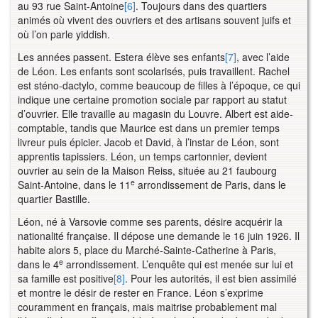
au 93 rue Saint-Antoine
[6]
. Toujours dans des quartiers
animés où vivent des ouvriers et des artisans souvent juifs et
où l’on parle yiddish.
Les années passent. Estera élève ses enfants
[7]
, avec l’aide
de Léon. Les enfants sont scolarisés, puis travaillent. Rachel
est sténo-dactylo, comme beaucoup de filles à l’époque, ce qui
indique une certaine promotion sociale par rapport au statut
d’ouvrier. Elle travaille au magasin du Louvre. Albert est aide-
comptable, tandis que Maurice est dans un premier temps
livreur puis épicier. Jacob et David, à l’instar de Léon, sont
apprentis tapissiers. Léon, un temps cartonnier, devient
ouvrier au sein de la Maison Reiss, située au 21 faubourg
e
Saint-Antoine, dans le 11
arrondissement de Paris, dans le
quartier Bastille.
Léon, né à Varsovie comme ses parents, désire acquérir la
nationalité française. Il dépose une demande le 16 juin 1926. Il
habite alors 5, place du Marché-Sainte-Catherine à Paris,
e
dans le 4
arrondissement. L’enquête qui est menée sur lui et
sa famille est positive
[8]
. Pour les autorités, il est bien assimilé
et montre le désir de rester en France. Léon s’exprime
couramment en français, mais maitrise probablement mal