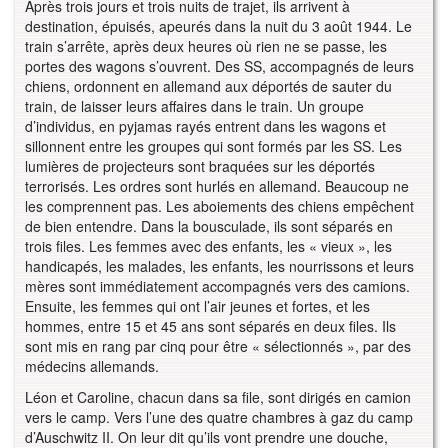
Après trois jours et trois nuits de trajet, ils arrivent à
destination, épuisés, apeurés dans la nuit du 3 août 1944. Le
train s’arrête, après deux heures où rien ne se passe, les
portes des wagons s’ouvrent. Des SS, accompagnés de leurs
chiens, ordonnent en allemand aux déportés de sauter du
train, de laisser leurs affaires dans le train. Un groupe
d’individus, en pyjamas rayés entrent dans les wagons et
sillonnent entre les groupes qui sont formés par les SS. Les
lumières de projecteurs sont braquées sur les déportés
terrorisés. Les ordres sont hurlés en allemand. Beaucoup ne
les comprennent pas. Les aboiements des chiens empêchent
de bien entendre. Dans la bousculade, ils sont séparés en
trois files. Les femmes avec des enfants, les « vieux », les
handicapés, les malades, les enfants, les nourrissons et leurs
mères sont immédiatement accompagnés vers des camions.
Ensuite, les femmes qui ont l’air jeunes et fortes, et les
hommes, entre 15 et 45 ans sont séparés en deux files. Ils
sont mis en rang par cinq pour être « sélectionnés », par des
médecins allemands.
Léon et Caroline, chacun dans sa file, sont dirigés en camion
vers le camp. Vers l’une des quatre chambres à gaz du camp
d’Auschwitz II. On leur dit qu’ils vont prendre une douche,