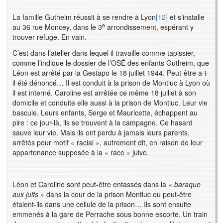
La famille Gutheim réussit à se rendre à Lyon
[12]
et s’installe
e
au 36 rue Moncey, dans le 3
arrondissement, espérant y
trouver refuge. En vain.
C’est dans l’atelier dans lequel il travaille comme tapissier,
comme l’indique le dossier de l’OSÉ des enfants Gutheim, que
Léon est arrêté par la Gestapo le 18 juillet 1944. Peut-être a-t-
il été dénoncé… Il est conduit à la prison de Montluc à Lyon où
il est interné. Caroline est arrêtée ce même 18 juillet à son
domicile et conduite elle aussi à la prison de Montluc. Leur vie
bascule. Leurs enfants, Serge et Mauricette, échappent au
pire : ce jour-là, ils se trouvent à la campagne. Ce hasard
sauve leur vie. Mais ils ont perdu à jamais leurs parents,
arrêtés pour motif « racial », autrement dit, en raison de leur
appartenance supposée à la « race » juive.
Léon et Caroline sont peut-être entassés dans la «
baraque
aux juifs
» dans la cour de la prison Montluc ou peut-être
étaient-ils dans une cellule de la prison… Ils sont ensuite
emmenés à la gare de Perrache sous bonne escorte. Un train