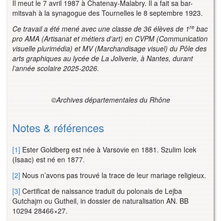
Il meut le 7 avril 1987 à Chatenay-Malabry. Il a fait sa bar-
mitsvah à la synagogue des Tournelles le 8 septembre 1923.
re
Ce travail a été mené avec une classe de 36 élèves de 1
bac
pro AMA (Artisanat et métiers d’art) en CVPM (Communication
visuelle plurimédia) et MV (Marchandisage visuel) du Pôle des
arts graphiques au lycée de La Joliverie, à Nantes, durant
l’année scolaire 2025-2026.
©Archives départementales du Rhône
Notes & références
[1]
Ester Goldberg est née à Varsovie en 1881. Szulim Icek
(Isaac) est né en 1877.
[2]
Nous n’avons pas trouvé la trace de leur mariage religieux.
[3]
Certificat de naissance traduit du polonais de Lejba
Gutchajm ou Gutheil, in dossier de naturalisation AN. BB
10294 28466×27.