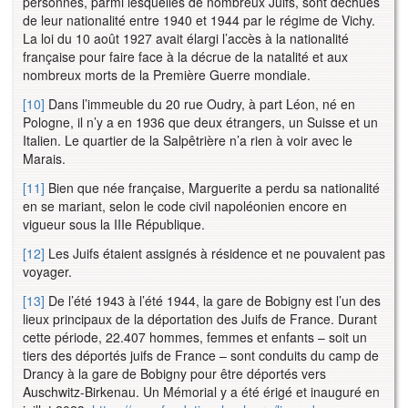
personnes, parmi lesquelles de nombreux Juifs, sont déchues
de leur nationalité entre 1940 et 1944 par le régime de Vichy.
La loi du 10 août 1927 avait élargi l’accès à la nationalité
française pour faire face à la décrue de la natalité et aux
nombreux morts de la Première Guerre mondiale.
[10]
Dans l’immeuble du 20 rue Oudry, à part Léon, né en
Pologne, il n’y a en 1936 que deux étrangers, un Suisse et un
Italien. Le quartier de la Salpêtrière n’a rien à voir avec le
Marais.
[11]
Bien que née française, Marguerite a perdu sa nationalité
en se mariant, selon le code civil napoléonien encore en
vigueur sous la IIIe République.
[12]
Les Juifs étaient assignés à résidence et ne pouvaient pas
voyager.
[13]
De l’été 1943 à l’été 1944, la gare de Bobigny est l’un des
lieux principaux de la déportation des Juifs de France. Durant
cette période, 22.407 hommes, femmes et enfants – soit un
tiers des déportés juifs de France – sont conduits du camp de
Drancy à la gare de Bobigny pour être déportés vers
Auschwitz-Birkenau. Un Mémorial y a été érigé et inauguré en