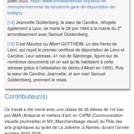
juillet 2023.
https://www.fondationshoah.org/lieux-de-
memoire/memorial-de-lancienne-gare-de-deportation-de-
bobigny
[14]
Jeannette Goldenberg, la sœur de Caroline, réfugiée
e
également à Lyon, se marie le 29 juin 1944 à la mairie du 3
arrondissement avec Samuel Goldemberg.
[15]
C’est Maurice ou Albert GUTTHEIM, un des frères de
Léon, qui reçoit le premier certificat de déportation de Léon et
Caroline. Leur adresse, 41 rue de Saintonge, figure sur de
nombreux documents (et on sait qu’ils habitaient à cette
adresse grâce à l’attestation de décès d’Albert en 1955). Puis
la sœur de Caroline, Jeannette, et son mari Samuel
Goldemberg, prennent le relais.
Contributeur(s)
Ce travail a été mené avec une classe de 36 élèves de 1re bac
pro AMA (Artisanat et métiers d’art) en CVPM (Communication
visuelle plurimédia) et MV (Marchandisage visuel) du Pôle des
arts graphiques au lycée de La Joliverie, à Nantes, durant l’année
scolaire 2025-2026.