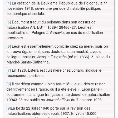
[4]
La création de la Deuxième République de Pologne, le 11
novembre 1918, ouvre une période d’instabilité politique,
économique et sociale.
[5]
Document traduit du polonais dans son dossier de
naturalisation AN, BB11-10294 28466×27. Léon est
mobilisable en Pologne à Varsovie, en cas de mobilisation
provisoire.
[6]
Léon est essentiellement domicilié chez sa mère, mais on
le trouve également, sans doute dans un meublé, avec un
collègue tapissier, Joseph Ginglarès (né en 1866), 5, place du
Marché-Sainte-Catherine.
[7]
En 1926, Estera est cuisinière chez Jonard, indique le
recensement parisien.
[8]
Il est décrit comme « bien assimilé », qui « désire rester
définitivement en France, où il a été élevé ». Léon parle «
couramment la langue française ». Le décret de naturalisation
10943-28 est publié
au Journal officiel
du 7 octobre 1928.
[9]
La loi du 22 juillet 1940 porte sur la révision des
naturalisations obtenues depuis 1927. Environ 15.000