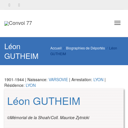
Toggl
Léon
Accueil
Biographies de Déportés
Léon
GUTHEIM
GUTHEIM
navig
1901-1944 | Naissance:
VARSOVIE
| Arrestation:
LYON
|
Résidence:
LYON
Léon GUTHEIM
©Mémorial de la Shoah/Coll. Maurice Zytnicki