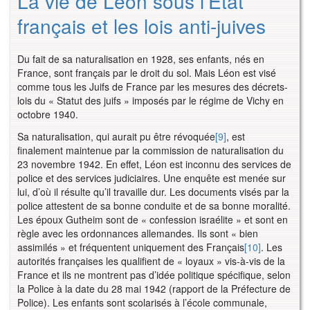
La vie de Léon sous l’État
français et les lois anti-juives
Du fait de sa naturalisation en 1928, ses enfants, nés en
France, sont français par le droit du sol. Mais Léon est visé
comme tous les Juifs de France par les mesures des décrets-
lois du « Statut des juifs » imposés par le régime de Vichy en
octobre 1940.
Sa naturalisation, qui aurait pu être révoquée
[9]
, est
finalement maintenue par la commission de naturalisation du
23 novembre 1942. En effet, Léon est inconnu des services de
police et des services judiciaires. Une enquête est menée sur
lui, d’où il résulte qu’il travaille dur. Les documents visés par la
police attestent de sa bonne conduite et de sa bonne moralité.
Les époux Gutheim sont de « confession israélite » et sont en
règle avec les ordonnances allemandes. Ils sont « bien
assimilés » et fréquentent uniquement des Français
[10]
. Les
autorités françaises les qualifient de « loyaux » vis-à-vis de la
France et ils ne montrent pas d’idée politique spécifique, selon
la Police à la date du 28 mai 1942 (rapport de la Préfecture de
Police). Les enfants sont scolarisés à l’école communale,