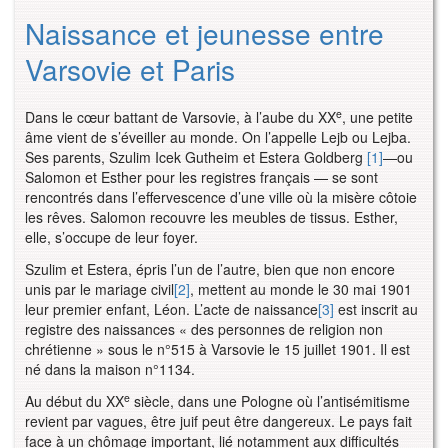
Naissance et jeunesse entre
Varsovie et Paris
e
Dans le cœur battant de Varsovie, à l’aube du XX
, une petite
âme vient de s’éveiller au monde. On l’appelle Lejb ou Lejba.
Ses parents, Szulim Icek Gutheim et Estera Goldberg
[1]
—ou
Salomon et Esther pour les registres français — se sont
rencontrés dans l’effervescence d’une ville où la misère côtoie
les rêves. Salomon recouvre les meubles de tissus. Esther,
elle, s’occupe de leur foyer.
Szulim et Estera, épris l’un de l’autre, bien que non encore
unis par le mariage civil
[2]
, mettent au monde le 30 mai 1901
leur premier enfant, Léon. L’acte de naissance
[3]
est inscrit au
registre des naissances « des personnes de religion non
chrétienne » sous le n°515 à Varsovie le 15 juillet 1901. Il est
né dans la maison n°1134.
e
Au début du XX
siècle, dans une Pologne où l’antisémitisme
revient par vagues, être juif peut être dangereux. Le pays fait
face à un chômage important, lié notamment aux difficultés