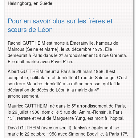
Helsingborg, en Suède.
Pour en savoir plus sur les frères et
sœurs de Léon
Rachel GUTTHEIM est morte à Émerainville, hameau de
Malnous (Seine et Marne), le 20 décembre 1979. Elle
e
demeurait à Paris dans le 2
arrondissement 58 rue Greneta.
Elle était mariée avec Pavel Plich.
Albert GUTTHEIM meurt à Paris le 26 mars 1956. Il est
comptable, célibataire et domicilié 41 rue de Saintonge. C’est
son frère Maurice, domicilié à la même adresse, qui fait la
e
déclaration de décès de Léon à la mairie du 4
arrondissement.
e
Maurice GUTTHEIM, né dans le 5
arrondissement de Paris,
le 26 juillet 1906, domicilié 5 rue de l’Amiral-Ronsin, à Paris
e
15
, retraité et veuf de Marguerite Yung, est mort à l’hôpital.
David GUTHEIM (avec un seul t), tapissier également, se
e
marie le 22 octobre 1956 avec Simonne Bodvillle, à Paris 17
.