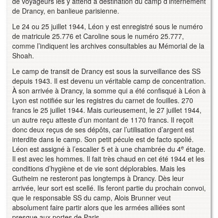
de voyageurs les y attend à destination du camp d’internement
de Drancy, en banlieue parisienne.
Le 24 ou 25 juillet 1944, Léon y est enregistré sous le numéro
de matricule 25.776 et Caroline sous le numéro 25.777,
comme l’indiquent les archives consultables au Mémorial de la
Shoah.
Le camp de transit de Drancy est sous la surveillance des SS
depuis 1943. Il est devenu un véritable camp de concentration.
À son arrivée à Drancy, la somme qui a été confisqué à Léon à
Lyon est notifiée sur les registres du carnet de fouilles. 270
francs le 25 juillet 1944. Mais curieusement, le 27 juillet 1944,
un autre reçu atteste d’un montant de 1170 francs. Il reçoit
donc deux reçus de ses dépôts, car l’utilisation d’argent est
interdite dans le camp. Son petit pécule est de facto spolié.
e
Léon est assigné à l’escalier 5 et à une chambrée du 4
étage.
Il est avec les hommes. Il fait très chaud en cet été 1944 et les
conditions d’hygiène et de vie sont déplorables. Mais les
Gutheim ne resteront pas longtemps à Drancy. Dès leur
arrivée, leur sort est scellé. Ils feront partie du prochain convoi,
que le responsable SS du camp, Alois Brunner veut
absolument faire partir alors que les armées alliées sont
presque aux portes de Paris.