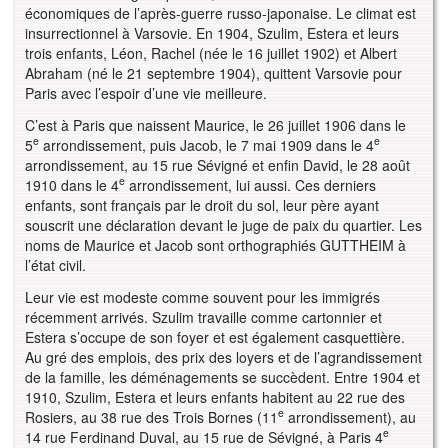
économiques de l’après-guerre russo-japonaise. Le climat est
insurrectionnel à Varsovie. En 1904, Szulim, Estera et leurs
trois enfants, Léon, Rachel (née le 16 juillet 1902) et Albert
Abraham (né le 21 septembre 1904), quittent Varsovie pour
Paris avec l’espoir d’une vie meilleure.
C’est à Paris que naissent Maurice, le 26 juillet 1906 dans le
e
e
5
arrondissement, puis Jacob, le 7 mai 1909 dans le 4
arrondissement, au 15 rue Sévigné et enfin David, le 28 août
e
1910 dans le 4
arrondissement, lui aussi. Ces derniers
enfants, sont français par le droit du sol, leur père ayant
souscrit une déclaration devant le juge de paix du quartier. Les
noms de Maurice et Jacob sont orthographiés GUTTHEIM à
l’état civil.
Leur vie est modeste comme souvent pour les immigrés
récemment arrivés. Szulim travaille comme cartonnier et
Estera s’occupe de son foyer et est également casquettière.
Au gré des emplois, des prix des loyers et de l’agrandissement
de la famille, les déménagements se succèdent. Entre 1904 et
1910, Szulim, Estera et leurs enfants habitent au 22 rue des
e
Rosiers, au 38 rue des Trois Bornes (11
arrondissement), au
e
14 rue Ferdinand Duval, au 15 rue de Sévigné, à Paris 4