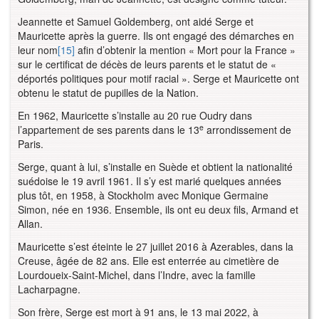
Jeannette et Samuel Goldemberg, ont aidé Serge et
Mauricette après la guerre. Ils ont engagé des démarches en
leur nom
[15]
afin d’obtenir la mention « Mort pour la France »
sur le certificat de décès de leurs parents et le statut de «
déportés politiques pour motif racial ». Serge et Mauricette ont
obtenu le statut de pupilles de la Nation.
En 1962, Mauricette s’installe au 20 rue Oudry dans
e
l’appartement de ses parents dans le 13
arrondissement de
Paris.
Serge, quant à lui, s’installe en Suède et obtient la nationalité
suédoise le 19 avril 1961. Il s’y est marié quelques années
plus tôt, en 1958, à Stockholm avec Monique Germaine
Simon, née en 1936. Ensemble, ils ont eu deux fils, Armand et
Allan.
Mauricette s’est éteinte le 27 juillet 2016 à Azerables, dans la
Creuse, âgée de 82 ans. Elle est enterrée au cimetière de
Lourdoueix-Saint-Michel, dans l’Indre, avec la famille
Lacharpagne.
Son frère, Serge est mort à 91 ans, le 13 mai 2022, à