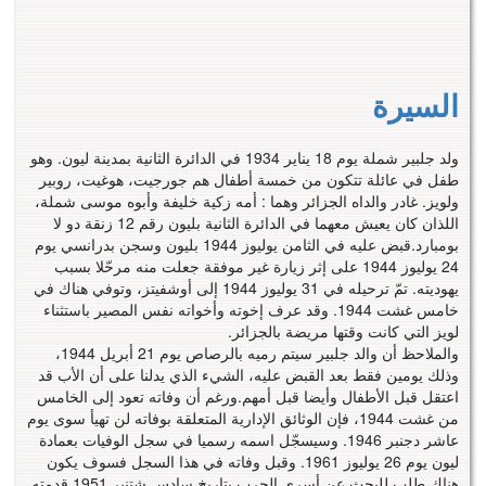
السيرة
ولد جلبير شملة يوم 18 يناير 1934 في الدائرة الثانية بمدينة ليون. وهو
طفل في عائلة تتكون من خمسة أطفال هم جورجيت، هوغيت، روبير
ولويز. غادر والداه الجزائر وهما : أمه زكية خليفة وأبوه موسى شملة،
اللذان كان يعيش معهما في الدائرة الثانية بليون رقم 12 زنقة دو لا
بومبارد.قبض عليه في الثامن يوليوز 1944 بليون وسجن بدرانسي يوم
24 يوليوز 1944 على إثر زيارة غير موفقة جعلت منه مرحّلا بسبب
يهوديته. تمّ ترحيله في 31 يوليوز 1944 إلى أوشفيتز، وتوفي هناك في
خامس غشت 1944. وقد عرف إخوته وأخواته نفس المصير باستثناء
لويز التي كانت وقتها مريضة بالجزائر.
والملاحظ أن والد جلبير سيتم رميه بالرصاص يوم 21 أبريل 1944،
وذلك يومين فقط بعد القبض عليه، الشيء الذي يدلنا على أن الأب قد
اعتقل قبل الأطفال وأيضا قبل أمهم.ورغم أن وفاته تعود إلى الخامس
من غشت 1944، فإن الوثائق الإدارية المتعلقة بوفاته لن تهيأ سوى يوم
عاشر دجنبر 1946. وسيسجّل اسمه رسميا في سجل الوفيات بعمادة
ليون يوم 26 يوليوز 1961. وقبل وفاته في هذا السجل فسوف يكون
هناك طلب للبحث عن أسرى الحرب بتاريخ سادس شتنبر 1951 قدمته