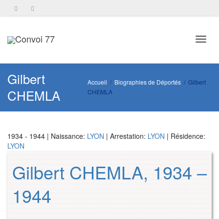
Toggl
Gilbert
Accueil
Biographies de Déportés
Gilbert
CHEMLA
CHEMLA
navig
1934 - 1944 | Naissance:
LYON
| Arrestation:
LYON
| Résidence:
LYON
Gilbert CHEMLA, 1934 –
1944