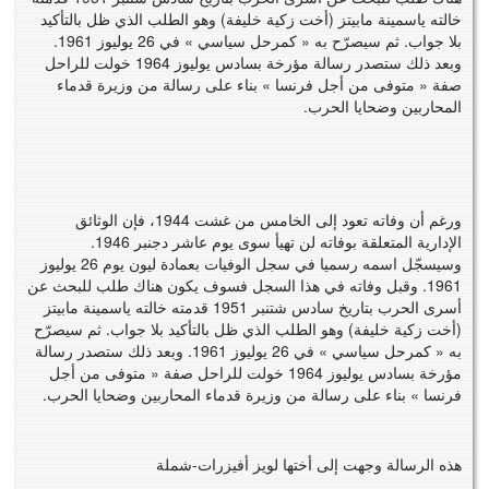
خالته ياسمينة مابيتز (أخت زكية خليفة) وهو الطلب الذي ظل بالتأكيد
بلا جواب. ثم سيصرّح به « كمرحل سياسي » في 26 يوليوز 1961.
وبعد ذلك ستصدر رسالة مؤرخة بسادس يوليوز 1964 خولت للراحل
صفة « متوفى من أجل فرنسا » بناء على رسالة من وزيرة قدماء
المحاربين وضحايا الحرب.
ورغم أن وفاته تعود إلى الخامس من غشت 1944، فإن الوثائق
الإدارية المتعلقة بوفاته لن تهيأ سوى يوم عاشر دجنبر 1946.
وسيسجّل اسمه رسميا في سجل الوفيات بعمادة ليون يوم 26 يوليوز
1961. وقبل وفاته في هذا السجل فسوف يكون هناك طلب للبحث عن
أسرى الحرب بتاريخ سادس شتنبر 1951 قدمته خالته ياسمينة مابيتز
(أخت زكية خليفة) وهو الطلب الذي ظل بالتأكيد بلا جواب. ثم سيصرّح
به « كمرحل سياسي » في 26 يوليوز 1961. وبعد ذلك ستصدر رسالة
مؤرخة بسادس يوليوز 1964 خولت للراحل صفة « متوفى من أجل
فرنسا » بناء على رسالة من وزيرة قدماء المحاربين وضحايا الحرب.
هذه الرسالة وجهت إلى أختها لويز أفيزرات-شملة