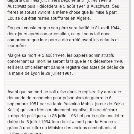
déporté car il est juif. Il sera déporté le 31 juillet 1944 à
Auschwitz puis il décèdera le 5 août 1944 à Auschwitz. Ses
frères et sœurs vivront la même chose que lui mise à part
Louise qui était restée souffrante en Algérie.
On peut constater que son père sera fusillé le 21 avril 1944,
deux jours après son arrestation, ce qui nous fait donc
comprendre que leur père a été arrêté avant les enfants et
leur mère.
Malgré sa mort le 5 août 1944, les papiers administratifs
concernant sa mort ne seront faits que le 10 décembre 1946
et il sera officiellement dans le registre des actes de décès de
la mairie de Lyon le 26 juillet 1961.
Avant que sa mort ne soit mise dans le registre il y aura une
demande de recherche pour prisonniers de guerre le 6
septembre 1951 par sa tante Yasmina Mabitz (sœur de Zakia
Kalifa) qui sera très certainement négative. Il sera déclaré
« déporté politique » le 26 juillet 1961 et par la suite une lettre
datée du 6 juillet 1964 fera de lui « mort pour la France »
grâce à une lettre du Ministre des anciens combattants et
victimes de guerre.