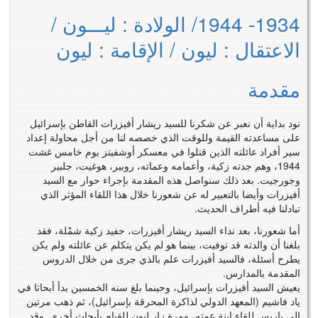
1934- 1944/ الولادة : ليـــون /
الاعتقال : ليون / الإقامة : ليون
مقدمة
نود بداية أن نعبر عن شكرنا للسيد ريشار أفيزرات القاطن بإسرائيل
على مساعدته القيمة وللوقت الذي خصصه لنا من أجل محاولة إعداد
سير أفراد عائلته الذين قتلوا في معسكر أوشفيتز يوم خامس غشت
1944، وهم جدته زكية، وأعمامه وعماته، روبير، هوغيت، جلبير
وجورجيت. بعد ذلك سنواصل هذه المقدمة بإجراء حوار مع السيد
أفيزرات وأيضا بالتعبير له عن شعورنا خلال هذا اللقاء المؤثر الذي
تبادلنا فيه أطراف الحديث.
أما شعورنا، بعد نداء السيد ريشار أفيزرات، حفيد زكية شمْلة، فقد
بلغنا أن والدته قد توفيت، بينما هو لم يكن يتكلم عن عائلته ولم يكن
يطرح أسئلة، فالسيد أفيزرات علم بالذي جرى من خلال الدروس
المقدمة بالمدارس.
يعيش السيد أفيزرات بإسرائيل، وحينما بلغ سنه الخمسين بدأ أبحاثا في
ياد فاشيم (المعهد الدولي لذاكرة المحرقة بإسرائيل)، ثم ذهب مرتين
إلى باريس للقاء ابنة عمته، ومرة زار ليون للقيام بأبحاث أخرى. وقد