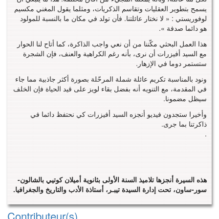
يسمح بتطوير العقليات وتقاسم الذكريات، ومثلما يقول المغني مكسيم
لوفوريستي : « لا نختار عائلتنا. فأن تولد في مكان ما بالنسبة للمولود
هو دائما صدفة ».
هذا العمل البحثي مكّننا من أن نعي واجب الذاكرة، كما أتاح لنا الحوار
مع السيد أفيزرات أن نرى، بأنه رغم الكراهية والعنف، فإن الشجرة
ستستمر دوما في الإزهار.
ونود بالمناسبة تكريم عائلة شملة المرحّلة بصورة أكثر جاذبية مما جاء
في المقدمة، مع التنويه أنه بفضل بقاء لويز على قيد الحياة فإن الخلف
سيظل مضمونا.
وأخيرا ستجدون فيديو أنجزه السيد أفيزرات كي نحتفظ دائما في
ذاكرتنا بما جرى.
.
هذه السيرة أنجزها تلاميذ السنة الأولى بثانوية أميلان كوتيي بالشالون-
سور-ساون، تحت إدارة السيدة تيبـر، أستاذة الأدب والتاريخ والجغرافيا.
Contributeur(s)