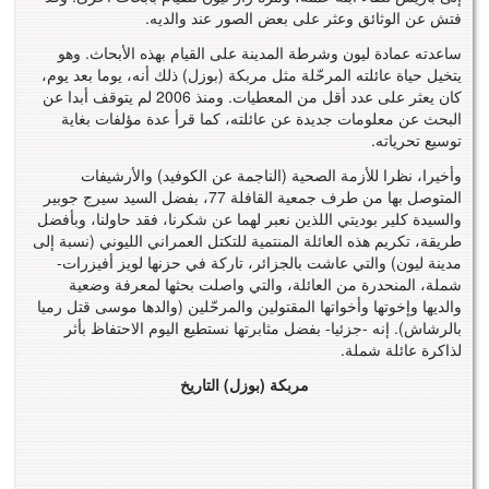
فتش عن الوثائق وعثر على بعض الصور عند والديه.
ساعدته عمادة ليون وشرطة المدينة على القيام بهذه الأبحاث. وهو
يتخيل حياة عائلته المرحّلة مثل مربكة (بوزل) ذلك أنه، يوما بعد يوم،
كان يعثر على عدد أقل من المعطيات. ومنذ 2006 لم يتوقف أبدا عن
البحث عن معلومات جديدة عن عائلته، كما قرأ عدة مؤلفات بغاية
توسيع تحرياته.
وأخيرا، نظرا للأزمة الصحية (الناجمة عن الكوفيد) والأرشيفات
المتوصل بها من طرف جمعية القافلة 77، بفضل السيد سيرج جوبير
والسيدة كلير بوديتي اللذين نعبر لهما عن شكرنا، فقد حاولنا، وبأفضل
طريقة، تكريم هذه العائلة المنتمية للتكتل العمراني الليوني (نسبة إلى
مدينة ليون) والتي عاشت بالجزائر، تاركة في حزنها لويز أفيزرات-
شملة، المنحدرة من العائلة، والتي واصلت بحثها لمعرفة وضعية
والديها وإخوتها وأخواتها المقتولين والمرحّلين (والدها موسى قتل رميا
بالرشاش). إنه -جزئيا- بفضل مثابرتها نستطيع اليوم الاحتفاظ بأثر
لذاكرة عائلة شملة.
مربكة (بوزل) التاريخ