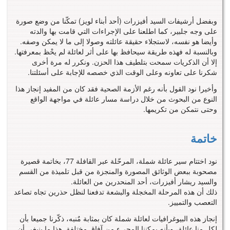
وبفضل أرشيفات السيد أفيزرات (أحد أبناء لويز) تمكّنا من وضع صورة
على وجه جلبير، كما اطلعنا على الإجراءات التي قامت بها والدته
وأيضا هو نفسه، لاستجلاء حقيقة عائلته وصولا إلى ما لا يمكن وصفه.
وبالنسبة له فهذه طريقة سيحافظ بها على أثر لعائلة لم يحْظ بمعرفتها.
إلا أن الذكريات سمحت بتلطيف هذا الحزن. ونكرر له مرة أخرى
شكرنا على تعاونه وعلى الوقت الذي خصصه للإجابة على أسئلتنا.
وأخيرا نود القول بأنه رغم الأزمة الصحية فقد كان من المفيد إنجاز هذا
النوع من البحوث من خلال دراسة مسار عائلة في مواجهة الواقع
وحتى نتمكن من تكريمها.
خاتمة
نود اختتام سير عائلة شملة، المرحّلة عبر القافلة 77، بخاتمة قصيرة
مصحوبة ببعض الوثائق المصورة والمنجزة من قبل تلميذة من القسم
والسيد ريشار أفيزرات، أحد المنحدرين من العائلة.
ذلك أن هذه المرحلة المخجلة والبشعة تدفعنا لنظل حذرين تجاه تصاعد
التعصب والتمييز.
إنجاز هذه البيوغرافيات لعائلة شملة كان بمثابة مٌنبه، ذكّرنا جميعا بأن
لكل منا عائلة، وبأنه يمكننا المجيء من آفاق مختلفة. هذا ما ينبغي أن