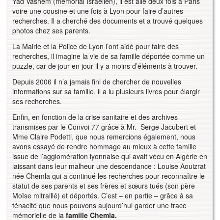
Yad Vashem (mémorial Israélien), il est allé deux fois à Paris
voire une cousine et une fois à Lyon pour faire d’autres
recherches. Il a cherché des documents et a trouvé quelques
photos chez ses parents.
La Mairie et la Police de Lyon l’ont aidé pour faire des
recherches, il imagine la vie de sa famille déportée comme un
puzzle, car de jour en jour il y a moins d’éléments à trouver.
Depuis 2006 il n’a jamais fini de chercher de nouvelles
informations sur sa famille, il a lu plusieurs livres pour élargir
ses recherches.
Enfin, en fonction de la crise sanitaire et des archives
transmises par le Convoi 77 grâce à Mr. Serge Jacubert et
Mme Claire Podetti, que nous remercions également, nous
avons essayé de rendre hommage au mieux à cette famille
issue de l’agglomération lyonnaise qui avait vécu en Algérie en
laissant dans leur malheur une descendance : Louise Aouizrat
née Chemla qui a continué les recherches pour reconnaître le
statut de ses parents et ses frères et sœurs tués (son père
Moïse mitraillé) et déportés. C’est – en partie – grâce à sa
ténacité que nous pouvons aujourd’hui garder une trace
mémorielle de la
famille Chemla.