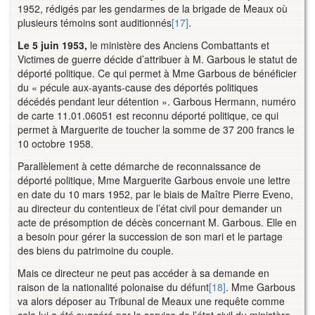
1952, rédigés par les gendarmes de la brigade de Meaux où
plusieurs témoins sont auditionnés
[17]
.
Le 5 juin 1953,
le ministère des Anciens Combattants et
Victimes de guerre décide d’attribuer à M. Garbous le statut de
déporté politique. Ce qui permet à Mme Garbous de bénéficier
du « pécule aux-ayants-cause des déportés politiques
décédés pendant leur détention ». Garbous Hermann, numéro
de carte 11.01.06051 est reconnu déporté politique, ce qui
permet à Marguerite de toucher la somme de 37 200 francs le
10 octobre 1958.
Parallèlement à cette démarche de reconnaissance de
déporté politique, Mme Marguerite Garbous envoie une lettre
en date du 10 mars 1952, par le biais de Maître Pierre Eveno,
au directeur du contentieux de l’état civil pour demander un
acte de présomption de décès concernant M. Garbous. Elle en
a besoin pour gérer la succession de son mari et le partage
des biens du patrimoine du couple.
Mais ce directeur ne peut pas accéder à sa demande en
raison de la nationalité polonaise du défunt
[18]
. Mme Garbous
va alors déposer au Tribunal de Meaux une requête comme
cela lui a été suggéré par le service de l’état civil du ministère