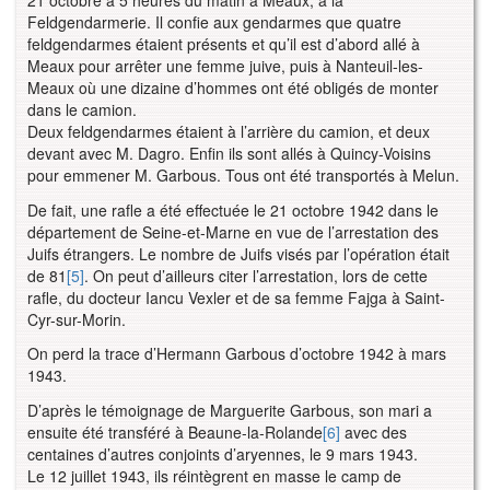
Feldgendarmerie. Il confie aux gendarmes que quatre
feldgendarmes étaient présents et qu’il est d’abord allé à
Meaux pour arrêter une femme juive, puis à Nanteuil-les-
Meaux où une dizaine d’hommes ont été obligés de monter
dans le camion.
Deux feldgendarmes étaient à l’arrière du camion, et deux
devant avec M. Dagro. Enfin ils sont allés à Quincy-Voisins
pour emmener M. Garbous. Tous ont été transportés à Melun.
De fait, une rafle a été effectuée le 21 octobre 1942 dans le
département de Seine-et-Marne en vue de l’arrestation des
Juifs étrangers. Le nombre de Juifs visés par l’opération était
de 81
[5]
. On peut d’ailleurs citer l’arrestation, lors de cette
rafle, du docteur Iancu Vexler et de sa femme Fajga à Saint-
Cyr-sur-Morin.
On perd la trace d’Hermann Garbous d’octobre 1942 à mars
1943.
D’après le témoignage de Marguerite Garbous, son mari a
ensuite été transféré à Beaune-la-Rolande
[6]
avec des
centaines d’autres conjoints d’aryennes, le 9 mars 1943.
Le 12 juillet 1943, ils réintègrent en masse le camp de