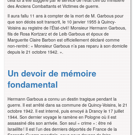
des Anciens Combattants et Victimes de guerre.
Il aura fallu 11 ans à compter de la mort de M. Garbous pour
que son décès soit transcrit, le 10 janvier 1955 à Quincy-
Voisins au registre de l’État-civil ! Monsieur Hermann Garbous,
fils de Rosa Kortzarz et de Leib Garbous et époux de
Marguerite Claire Barbon est officiellement déclaré comme
non-rentré : « Monsieur Garbous n’a pas reparu à son domicile
depuis le 21 octobre 1942. ».
Un devoir de mémoire
fondamental
Hermann Garbous a connu un destin tragique pendant la
guerre. Il est arrêté dans sa commune de Quincy-Voisins, le 21
octobre 1942. Il est interné, puis envoyé à Drancy le 17 juillet
1944. Son dernier voyage le ramène en Pologne où il est
assassiné dès son arrivée. Son seul « crime » : être né
Israélite ! Il est l’un des derniers déportés de France de la
Seconde Guerre mondiale, nous nous devons de faire