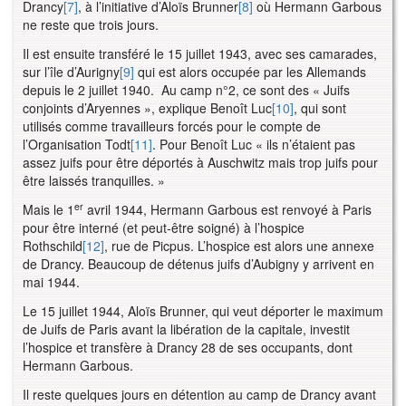
Drancy
[7]
, à l’initiative d’Aloïs Brunner
[8]
où Hermann Garbous
ne reste que trois jours.
Il est ensuite transféré le 15 juillet 1943, avec ses camarades,
sur l’île d’Aurigny
[9]
qui est alors occupée par les Allemands
depuis le 2 juillet 1940. Au camp n°2, ce sont des
« Juifs
conjoints d’Aryennes », explique Benoît Luc
[10]
, qui sont
utilisés comme travailleurs forcés pour le compte de
l’Organisation Todt
[11]
. Pour Benoît Luc « ils n’étaient pas
assez juifs pour être déportés à Auschwitz mais trop juifs pour
être laissés tranquilles. »
er
Mais le 1
avril 1944, Hermann Garbous est renvoyé à Paris
pour être interné (et peut-être soigné) à l’hospice
Rothschild
[12]
, rue de Picpus. L’hospice est alors une annexe
de Drancy. Beaucoup de détenus juifs d’Aubigny y arrivent en
mai 1944.
Le 15 juillet 1944, Aloïs Brunner, qui veut déporter le maximum
de Juifs de Paris avant la libération de la capitale, investit
l’hospice et transfère à Drancy 28 de ses occupants, dont
Hermann Garbous.
Il reste quelques jours en détention au camp de Drancy avant