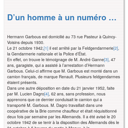
D’un homme à un numéro …
Hermann Garbous est domicilié au 73 rue Pasteur à Quincy-
Voisins depuis 1930.
Le 21 octobre 1942,
[1]
il est arrêté par la Feldgendarmerie
[2]
,
la Gendarmerie nationale et la Police d’État.
En effet, on trouve le témoignage de M. André Ganne
[3]
, 47
ans, garagiste, qui a assisté à l’arrestation d’Hermann
Garbous. Celui-ci affirme que M. Garbous est monté dans un
camion français, de marque Renault. Plusieurs feldgendarmes
étaient présents.
Dans une autre déposition en date du 21 janvier 1952, faite
par M. Lucien Dagro
[4]
, 62 ans, sans profession, nous
apprenons que ce dernier conduisait le camion qui a
transporté M. Garbous. M. Dagro travaillait dans une
coopérative de la Brie comme chauffeur et était réquisitionné
deux fois par semaine par les Allemands. Il a été avisé le 20
octobre 1942 de se tenir à la disposition des Allemands dès le
21 octobre à 5 heures du matin à Meaux, à la