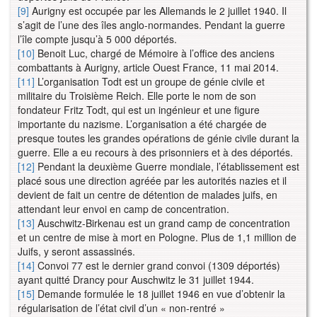
[9]
Aurigny est occupée par les Allemands le 2 juillet 1940. Il
s’agit de l’une des îles anglo-normandes. Pendant la guerre
l’île compte jusqu’à 5 000 déportés.
[10]
Benoit Luc, chargé de Mémoire à l’office des anciens
combattants à Aurigny, article Ouest France, 11 mai 2014.
[11]
L’organisation Todt est un groupe de génie civile et
militaire du Troisième Reich. Elle porte le nom de son
fondateur Fritz Todt, qui est un ingénieur et une figure
importante du nazisme. L’organisation a été chargée de
presque toutes les grandes opérations de génie civile durant la
guerre. Elle a eu recours à des prisonniers et à des déportés.
[12]
Pendant la deuxième Guerre mondiale, l’établissement est
placé sous une direction agréée par les autorités nazies et il
devient de fait un centre de détention de malades juifs, en
attendant leur envoi en camp de concentration.
[13]
Auschwitz-Birkenau est un grand camp de concentration
et un centre de mise à mort en Pologne. Plus de 1,1 million de
Juifs, y seront assassinés.
[14]
Convoi 77 est le dernier grand convoi (1309 déportés)
ayant quitté Drancy pour Auschwitz le 31 juillet 1944.
[15]
Demande formulée le 18 juillet 1946 en vue d’obtenir la
régularisation de l’état civil d’un « non-rentré »