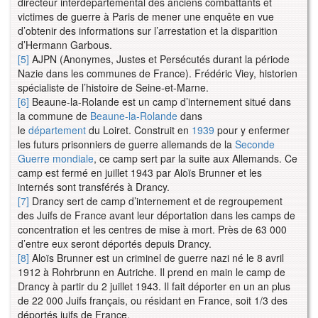
directeur interdépartemental des anciens combattants et
victimes de guerre à Paris de mener une enquête en vue
d’obtenir des informations sur l’arrestation et la disparition
d’Hermann Garbous.
[5]
AJPN (Anonymes, Justes et Persécutés durant la période
Nazie dans les communes de France). Frédéric Viey, historien
spécialiste de l’histoire de Seine-et-Marne.
[6]
Beaune-la-Rolande est un camp d’internement situé dans
la commune de
Beaune-la-Rolande
dans
le
département
du Loiret. Construit en
1939
pour y enfermer
les futurs prisonniers de guerre allemands de la
Seconde
Guerre mondiale
, ce camp sert par la suite aux Allemands. Ce
camp est fermé en juillet 1943 par Aloïs Brunner et les
internés sont transférés à Drancy.
[7]
Drancy sert de camp d’internement et de regroupement
des Juifs de France avant leur déportation dans les camps de
concentration et les centres de mise à mort. Près de 63 000
d’entre eux seront déportés depuis Drancy.
[8]
Aloïs Brunner est un criminel de guerre nazi né le 8 avril
1912 à Rohrbrunn en Autriche. Il prend en main le camp de
Drancy à partir du 2 juillet 1943. Il fait déporter en un an plus
de 22 000 Juifs français, ou résidant en France, soit 1/3 des
déportés juifs de France.