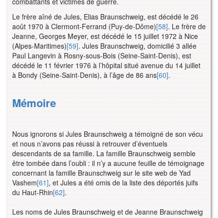
combattants et victimes de guerre.
Le frère aîné de Jules, Elias Braunschweig, est décédé le 26
août 1970 à Clermont-Ferrand (Puy-de-Dôme)
[58]
. Le frère de
Jeanne, Georges Meyer, est décédé le 15 juillet 1972 à Nice
(Alpes-Maritimes)
[59]
. Jules Braunschweig, domicilié 3 allée
Paul Langevin à Rosny-sous-Bois (Seine-Saint-Denis), est
décédé le 11 février 1976 à l’hôpital situé avenue du 14 juillet
à Bondy (Seine-Saint-Denis), à l’âge de 86 ans
[60]
.
Mémoire
Nous ignorons si Jules Braunschweig a témoigné de son vécu
et nous n’avons pas réussi à retrouver d’éventuels
descendants de sa famille. La famille Braunschweig semble
être tombée dans l’oubli : il n’y a aucune feuille de témoignage
concernant la famille Braunschweig sur le site web de Yad
Vashem
[61]
, et Jules a été omis de la liste des déportés juifs
du Haut-Rhin
[62]
.
Les noms de Jules Braunschweig et de Jeanne Braunschweig