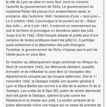
la ville de Lyon se situe en zone Sud, zone où s’exerce
l’autorité du gouvernement de Vichy. Le gouvernement du
maréchal Pétain fait preuve d’un antisémitisme racial, et
proclame, dès l’automne 1940, l’existence d’une « race juive ».
Le 3 octobre 1940, il promulgue la loi portant sur le « Statut
des Juifs », et le 2 juin 1941, il ordonne un recensement sur
tout le territoire et promulgue un deuxième statut des juifs.
Jusqu’à la fin 1942, l’Etat français adopte et publie plus d’une
centaine de textes juridiques visant les juifs
[36]
. Il participe
aussi activement à la déportation des juifs étrangers.
Toutefois, le gouvernement de Vichy n’impose pas le port de
l’étoile jaune en zone libre.
En réaction au débarquement anglo-américain en Afrique du
Nord (8 novembre 1942), les Allemands décident, aussitôt,
d’envahir et de militariser la zone libre (à l’exception des
départements occupés par les troupes italiennes). Dès le 11
novembre 1942, la Gestapo installe son quartier général à
Lyon et Klaus Barbie est nommé à la tête de la section IV de la
Gestapo. Les unités de la Sipo-SD, police de sûreté allemande
dont fait partie la Gestapo, opèrent la lutte contre les
Résistants et la chasse aux Juifs. La section antijuive de la
police allemande mène une traque qui ne cesse de prendre de