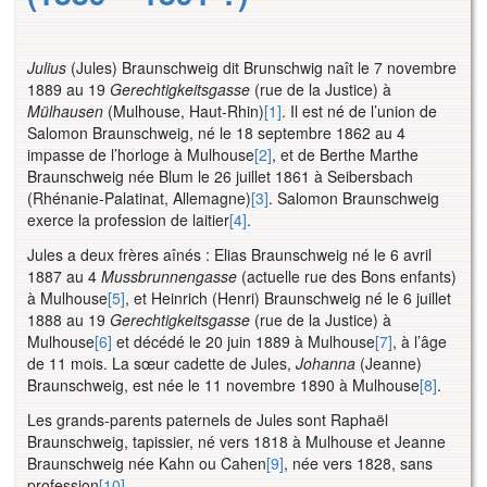
Julius
(Jules) Braunschweig dit Brunschwig naît le 7 novembre
1889 au 19
Gerechtigkeitsgasse
(rue de la Justice) à
Mülhausen
(Mulhouse, Haut-Rhin)
[1]
. Il est né de l’union de
Salomon Braunschweig, né le 18 septembre 1862 au 4
impasse de l’horloge à Mulhouse
[2]
, et de Berthe Marthe
Braunschweig née Blum le 26 juillet 1861 à Seibersbach
(Rhénanie-Palatinat, Allemagne)
[3]
. Salomon Braunschweig
exerce la profession de laitier
[4]
.
Jules a deux frères aînés : Elias Braunschweig né le 6 avril
1887 au 4
Mussbrunnengasse
(actuelle rue des Bons enfants)
à Mulhouse
[5]
, et Heinrich (Henri) Braunschweig né le 6 juillet
1888 au 19
Gerechtigkeitsgasse
(rue de la Justice) à
Mulhouse
[6]
et décédé le 20 juin 1889 à Mulhouse
[7]
, à l’âge
de 11 mois. La sœur cadette de Jules,
Johanna
(Jeanne)
Braunschweig, est née le 11 novembre 1890 à Mulhouse
[8]
.
Les grands-parents paternels de Jules sont Raphaël
Braunschweig, tapissier, né vers 1818 à Mulhouse et Jeanne
Braunschweig née Kahn ou Cahen
[9]
, née vers 1828, sans
profession
[10]
.