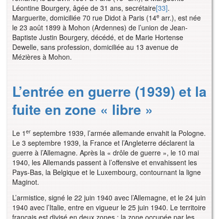
Léontine Bourgery, âgée de 31 ans, secrétaire
[33]
.
e
Marguerite, domiciliée 70 rue Didot à Paris (14
arr.), est née
le 23 août 1899 à Mohon (Ardennes) de l’union de Jean-
Baptiste Justin Bourgery, décédé, et de Marie Hortense
Dewelle, sans profession, domiciliée au 13 avenue de
Mézières à Mohon.
L’entrée en guerre (1939) et la
fuite en zone « libre »
er
Le 1
septembre 1939, l’armée allemande envahit la Pologne.
Le 3 septembre 1939, la France et l’Angleterre déclarent la
guerre à l’Allemagne. Après la « drôle de guerre », le 10 mai
1940, les Allemands passent à l’offensive et envahissent les
Pays-Bas, la Belgique et le Luxembourg, contournant la ligne
Maginot.
L’armistice, signé le 22 juin 1940 avec l’Allemagne, et le 24 juin
1940 avec l’Italie, entre en vigueur le 25 juin 1940. Le territoire
français est divisé en deux zones : la zone occupée par les