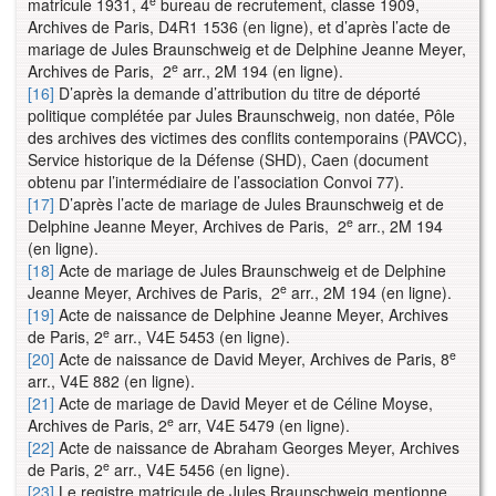
e
matricule 1931, 4
bureau de recrutement, classe 1909,
Archives de Paris, D4R1 1536 (en ligne), et d’après l’acte de
mariage de Jules Braunschweig et de Delphine Jeanne Meyer,
e
Archives de Paris, 2
arr., 2M 194 (en ligne).
[16]
D’après la demande d’attribution du titre de déporté
politique complétée par Jules Braunschweig, non datée, Pôle
des archives des victimes des conflits contemporains (PAVCC),
Service historique de la Défense (SHD), Caen (document
obtenu par l’intermédiaire de l’association Convoi 77).
[17]
D’après l’acte de mariage de Jules Braunschweig et de
e
Delphine Jeanne Meyer, Archives de Paris, 2
arr., 2M 194
(en ligne).
[18]
Acte de mariage de Jules Braunschweig et de Delphine
e
Jeanne Meyer, Archives de Paris, 2
arr., 2M 194 (en ligne).
[19]
Acte de naissance de Delphine Jeanne Meyer, Archives
e
de Paris, 2
arr., V4E 5453 (en ligne).
e
[20]
Acte de naissance de David Meyer, Archives de Paris, 8
arr., V4E 882 (en ligne).
[21]
Acte de mariage de David Meyer et de Céline Moyse,
e
Archives de Paris, 2
arr, V4E 5479 (en ligne).
[22]
Acte de naissance de Abraham Georges Meyer, Archives
e
de Paris, 2
arr., V4E 5456 (en ligne).
[23]
Le registre matricule de Jules Braunschweig mentionne