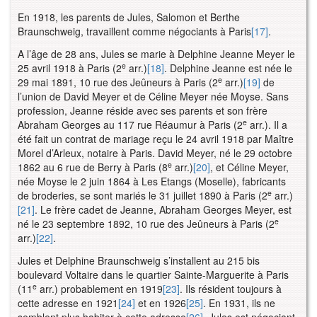
En 1918, les parents de Jules, Salomon et Berthe
Braunschweig, travaillent comme négociants à Paris
[17]
.
A l’âge de 28 ans, Jules se marie à Delphine Jeanne Meyer le
e
25 avril 1918 à Paris (2
arr.)
[18]
. Delphine Jeanne est née le
e
29 mai 1891, 10 rue des Jeûneurs à Paris (2
arr.)
[19]
de
l’union de David Meyer et de Céline Meyer née Moyse. Sans
profession, Jeanne réside avec ses parents et son frère
e
Abraham Georges au 117 rue Réaumur à Paris (2
arr.). Il a
été fait un contrat de mariage reçu le 24 avril 1918 par Maître
Morel d’Arleux, notaire à Paris. David Meyer, né le 29 octobre
e
1862 au 6 rue de Berry à Paris (8
arr.)
[20]
, et Céline Meyer,
née Moyse le 2 juin 1864 à Les Etangs (Moselle), fabricants
e
de broderies, se sont mariés le 31 juillet 1890 à Paris (2
arr.)
[21]
. Le frère cadet de Jeanne, Abraham Georges Meyer, est
e
né le 23 septembre 1892, 10 rue des Jeûneurs à Paris (2
arr.)
[22]
.
Jules et Delphine Braunschweig s’installent au 215 bis
boulevard Voltaire dans le quartier Sainte-Marguerite à Paris
e
(11
arr.) probablement en 1919
[23]
. Ils résident toujours à
cette adresse en 1921
[24]
et en 1926
[25]
. En 1931, ils ne