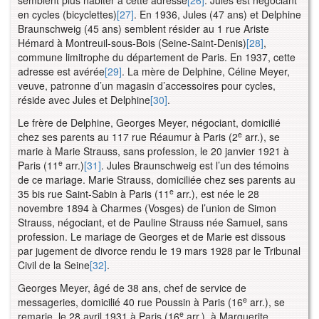
semblent plus habiter à cette adresse
[26]
. Jules est négociant
en cycles (bicyclettes)
[27]
. En 1936, Jules (47 ans) et Delphine
Braunschweig (45 ans) semblent résider au 1 rue Ariste
Hémard à Montreuil-sous-Bois (Seine-Saint-Denis)
[28]
,
commune limitrophe du département de Paris. En 1937, cette
adresse est avérée
[29]
. La mère de Delphine, Céline Meyer,
veuve, patronne d’un magasin d’accessoires pour cycles,
réside avec Jules et Delphine
[30]
.
Le frère de Delphine, Georges Meyer, négociant, domicilié
e
chez ses parents au 117 rue Réaumur à Paris (2
arr.), se
marie à Marie Strauss, sans profession, le 20 janvier 1921 à
e
Paris (11
arr.)
[31]
. Jules Braunschweig est l’un des témoins
de ce mariage. Marie Strauss, domiciliée chez ses parents au
e
35 bis rue Saint-Sabin à Paris (11
arr.), est née le 28
novembre 1894 à Charmes (Vosges) de l’union de Simon
Strauss, négociant, et de Pauline Strauss née Samuel, sans
profession. Le mariage de Georges et de Marie est dissous
par jugement de divorce rendu le 19 mars 1928 par le Tribunal
Civil de la Seine
[32]
.
Georges Meyer, âgé de 38 ans, chef de service de
e
messageries, domicilié 40 rue Poussin à Paris (16
arr.), se
e
remarie, le 28 avril 1931 à Paris (16
arr.), à Marguerite