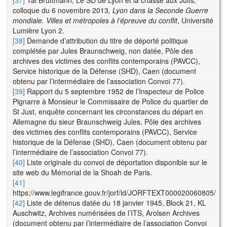
[37]
Tal Bruttmann, Le SD de Lyon et la chasse aux Juifs,
colloque du 6 novembre 2013
, Lyon dans la Seconde Guerre
mondiale. Villes et métropoles à l’épreuve du conflit
, Université
Lumière Lyon 2.
[38]
Demande d’attribution du titre de déporté politique
complétée par Jules Braunschweig, non datée, Pôle des
archives des victimes des conflits contemporains (PAVCC),
Service historique de la Défense (SHD), Caen (document
obtenu par l’intermédiaire de l’association Convoi 77).
[39]
Rapport du 5 septembre 1952 de l’Inspecteur de Police
Pignarre à Monsieur le Commissaire de Police du quartier de
St Just, enquête concernant les circonstances du départ en
Allemagne du sieur Braunschweig Jules, Pôle des archives
des victimes des conflits contemporains (PAVCC), Service
historique de la Défense (SHD), Caen (document obtenu par
l’intermédiaire de l’association Convoi 77).
[40]
Liste originale du convoi de déportation disponible sur le
site web du Mémorial de la Shoah de Paris.
[41]
https://www.legifrance.gouv.fr/jorf/id/JORFTEXT000020060805/
[42]
Liste de détenus datée du 18 janvier 1945, Block 21, KL
Auschwitz, Archives numérisées de l’ITS, Arolsen Archives
(document obtenu par l’intermédiaire de l’association Convoi