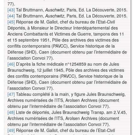
77).
[43]
Tal Bruttmann,
Auschwitz
, Paris, Ed. La Découverte, 2015.
[44]
Tal Bruttmann,
Auschwitz
, Paris, Ed. La Découverte, 2015.
[45]
Réponse de M. Gallot, chef du bureau de l’Etat-Civil
Déportés, à Monsieur le Directeur Interdépartemental des
Anciens Combattants et Victimes de Guerre, tampons des 11
et 15 septembre 1951, Pôle des archives des victimes des
conflits contemporains (PAVCC), Service historique de la
Défense (SHD), Caen (document obtenu par l’intermédiaire de
l’association Convoi 77).
[46]
D’après la fiche médicale n°1254859 au nom de Jules
Braunschweig, 12 juillet 1945, Pôle des archives des victimes
des conflits contemporains (PAVCC), Service historique de la
Défense (SHD), Caen (document obtenu par l’intermédiaire de
l’association Convoi 77).
[47]
Tableau complété à la main, y figure Jules Braunschweig,
Archives numérisées de l’ITS, Arolsen Archives (document
obtenu par l’intermédiaire de l’association Convoi 77).
[48]
Liste de déportés, Jules Braunschweig Transp. am 2.V.45,
Archives numérisées de l’ITS, Arolsen Archives (document
obtenu par l’intermédiaire de l’association Convoi 77).
[49]
Réponse de M. Gallot, chef du bureau de l’Etat-Civil