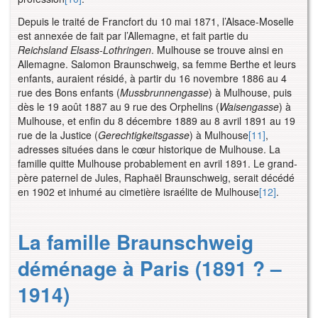
Depuis le traité de Francfort du 10 mai 1871, l’Alsace-Moselle
est annexée de fait par l’Allemagne, et fait partie du
Reichsland Elsass-Lothringen
. Mulhouse se trouve ainsi en
Allemagne. Salomon Braunschweig, sa femme Berthe et leurs
enfants, auraient résidé, à partir du 16 novembre 1886 au 4
rue des Bons enfants (
Mussbrunnengasse
) à Mulhouse, puis
dès le 19 août 1887 au 9 rue des Orphelins (
Waisengasse
) à
Mulhouse, et enfin du 8 décembre 1889 au 8 avril 1891 au 19
rue de la Justice (
Gerechtigkeitsgasse
) à Mulhouse
[11]
,
adresses situées dans le cœur historique de Mulhouse. La
famille quitte Mulhouse probablement en avril 1891. Le grand-
père paternel de Jules, Raphaël Braunschweig, serait décédé
en 1902 et inhumé au cimetière israélite de Mulhouse
[12]
.
La famille Braunschweig
déménage à Paris (1891 ? –
1914)