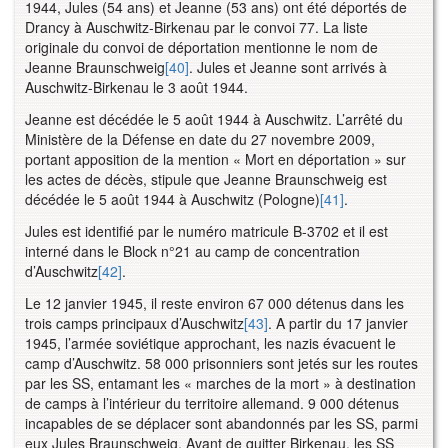
1944, Jules (54 ans) et Jeanne (53 ans) ont été déportés de
Drancy à Auschwitz-Birkenau par le convoi 77. La liste
originale du convoi de déportation mentionne le nom de
Jeanne Braunschweig
[40]
. Jules et Jeanne sont arrivés à
Auschwitz-Birkenau le 3 août 1944.
Jeanne est décédée le 5 août 1944 à Auschwitz. L’arrêté du
Ministère de la Défense en date du 27 novembre 2009,
portant apposition de la mention « Mort en déportation » sur
les actes de décès, stipule que Jeanne Braunschweig est
décédée le 5 août 1944 à Auschwitz (Pologne)
[41]
.
Jules est identifié par le numéro matricule B-3702 et il est
interné dans le Block n°21 au camp de concentration
d’Auschwitz
[42]
.
Le 12 janvier 1945, il reste environ 67 000 détenus dans les
trois camps principaux d’Auschwitz
[43]
. A partir du 17 janvier
1945, l’armée soviétique approchant, les nazis évacuent le
camp d’Auschwitz. 58 000 prisonniers sont jetés sur les routes
par les SS, entamant les « marches de la mort » à destination
de camps à l’intérieur du territoire allemand. 9 000 détenus
incapables de se déplacer sont abandonnés par les SS, parmi
eux Jules Braunschweig. Avant de quitter Birkenau, les SS