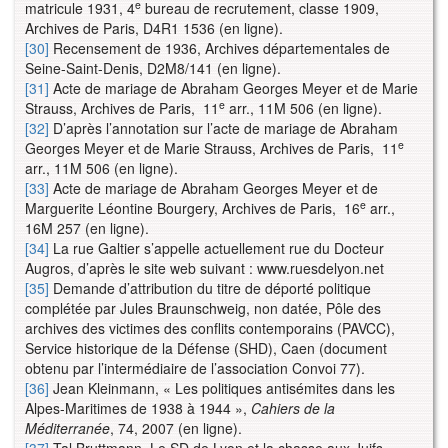
e
matricule 1931, 4
bureau de recrutement, classe 1909,
Archives de Paris, D4R1 1536 (en ligne).
[30]
Recensement de 1936, Archives départementales de
Seine-Saint-Denis, D2M8/141 (en ligne).
[31]
Acte de mariage de Abraham Georges Meyer et de Marie
e
Strauss, Archives de Paris, 11
arr., 11M 506 (en ligne).
[32]
D’après l’annotation sur l’acte de mariage de Abraham
e
Georges Meyer et de Marie Strauss, Archives de Paris, 11
arr., 11M 506 (en ligne).
[33]
Acte de mariage de Abraham Georges Meyer et de
e
Marguerite Léontine Bourgery, Archives de Paris, 16
arr.,
16M 257 (en ligne).
[34]
La rue Galtier s’appelle actuellement rue du Docteur
Augros, d’après le site web suivant : www.ruesdelyon.net
[35]
Demande d’attribution du titre de déporté politique
complétée par Jules Braunschweig, non datée, Pôle des
archives des victimes des conflits contemporains (PAVCC),
Service historique de la Défense (SHD), Caen (document
obtenu par l’intermédiaire de l’association Convoi 77).
[36]
Jean Kleinmann, « Les politiques antisémites dans les
Alpes-Maritimes de 1938 à 1944 »,
Cahiers de la
Méditerranée
, 74, 2007 (en ligne).