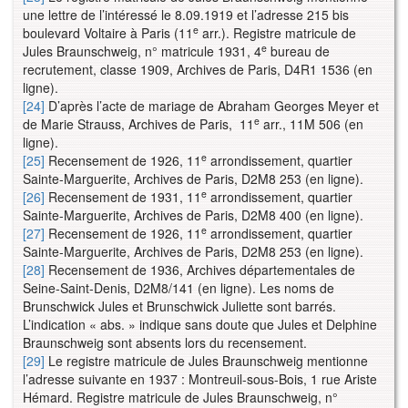
une lettre de l’intéressé le 8.09.1919 et l’adresse 215 bis
e
boulevard Voltaire à Paris (11
arr.). Registre matricule de
e
Jules Braunschweig, n° matricule 1931, 4
bureau de
recrutement, classe 1909, Archives de Paris, D4R1 1536 (en
ligne).
[24]
D’après l’acte de mariage de Abraham Georges Meyer et
e
de Marie Strauss, Archives de Paris, 11
arr., 11M 506 (en
ligne).
e
[25]
Recensement de 1926, 11
arrondissement, quartier
Sainte-Marguerite, Archives de Paris, D2M8 253 (en ligne).
e
[26]
Recensement de 1931, 11
arrondissement, quartier
Sainte-Marguerite, Archives de Paris, D2M8 400 (en ligne).
e
[27]
Recensement de 1926, 11
arrondissement, quartier
Sainte-Marguerite, Archives de Paris, D2M8 253 (en ligne).
[28]
Recensement de 1936, Archives départementales de
Seine-Saint-Denis, D2M8/141 (en ligne). Les noms de
Brunschwick Jules et Brunschwick Juliette sont barrés.
L’indication « abs. » indique sans doute que Jules et Delphine
Braunschweig sont absents lors du recensement.
[29]
Le registre matricule de Jules Braunschweig mentionne
l’adresse suivante en 1937 : Montreuil-sous-Bois, 1 rue Ariste
Hémard. Registre matricule de Jules Braunschweig, n°