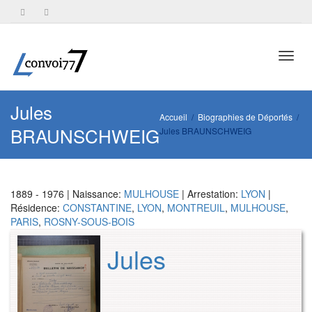
Toggl
Jules
Accueil
Biographies de Déportés
BRAUNSCHWEIG
Jules BRAUNSCHWEIG
navig
1889 - 1976 | Naissance:
MULHOUSE
| Arrestation:
LYON
|
Résidence:
CONSTANTINE
,
LYON
,
MONTREUIL
,
MULHOUSE
,
PARIS
,
ROSNY-SOUS-BOIS
Jules