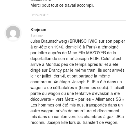
Merci pout tout ce travail accompli.
RÉPONDRE
Klejman
1 an ago
Jules Braunschweig (BRUNSCHWIG sur son papier
à en-tête en 1946, domicilié à Paris) a témoigné
par lettre auprès de Mme Elie MAZOYER de la
déportation de son mari Joseph ELIE. Celui-ci est
arrivé à Montluc peu de temps après lui et a été
dirigé sur Drancy par le même train. Ils sont arrivés
le 1er juillet, écrit-il, et ont partagé la même
chambre au 4e étage. Joseph ELIE a été dans un
wagon « de célibataires » (hommes seuls). il faisait
partie du wagon où une tentative d’évasion a été
découverte « vers Metz » par les « Allemands SS ».
Les hommes ont été mis nus, transportés dans un
autre wagon, privés de nourriture et directement
mis dans un camion vers les chambres à gaz. JB a
reconnu Joseph Elie lors du transfert de wagon.