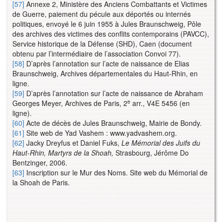
[57]
Annexe 2, Ministère des Anciens Combattants et Victimes
de Guerre, paiement du pécule aux déportés ou internés
politiques, envoyé le 6 juin 1955 à Jules Braunschweig, Pôle
des archives des victimes des conflits contemporains (PAVCC),
Service historique de la Défense (SHD), Caen (document
obtenu par l’intermédiaire de l’association Convoi 77).
[58]
D’après l’annotation sur l’acte de naissance de Elias
Braunschweig, Archives départementales du Haut-Rhin, en
ligne.
[59]
D’après l’annotation sur l’acte de naissance de Abraham
e
Georges Meyer, Archives de Paris, 2
arr., V4E 5456 (en
ligne).
[60]
Acte de décès de Jules Braunschweig, Mairie de Bondy.
[61]
Site web de Yad Vashem : www.yadvashem.org.
[62]
Jacky Dreyfus et Daniel Fuks,
Le Mémorial des Juifs du
Haut-Rhin, Martyrs de la Shoah,
Strasbourg, Jérôme Do
Bentzinger, 2006.
[63]
Inscription sur le Mur des Noms. Site web du Mémorial de
la Shoah de Paris.