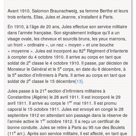
Avant 1910, Salomon Braunschweig, sa femme Berthe et leurs
trois enfants, Elias, Jules et Jeanne, s’installent à Paris.
En 1910, à l’âge de 20 ans, Jules effectue son service militaire
dans l’armée française. Son signalement indique qu’il a un
visage ovale, les cheveux et sourcils bruns, les yeux marrons,
un front « ordinaire », un nez « moyen » et une bouche
e
« moyenne ». Jules est incorporé au 82
Régiment d’Infanterie
à compter du 4 octobre 1910. Il arrive au corps en tant que
e
soldat de 2
classe le 4 octobre 1910. Il passe, par décision de
e
Monsieur le Général et le 5
corps, en date du 8 décembre, à
e
la 5
section d’infirmiers à Paris. Il arrive au corps en tant que
e
soldat de 2
classe le 15 décembre
[13]
.
e
Jules passe à la 21
section d’infirmiers militaires à
Constantine (Algérie) le 28 avril 1911. Il est incorporé le 29
er
avril 1911. Il arrive au corps le 1
mai 1911. Il est promu
caporal le 15 octobre 1911. Jules est envoyé en congé le 28
septembre 1912 en attendant son passage dans la réserve de
er
l’armée active le 1
octobre 1912. Il a reçu un certificat de
bonne conduite. Jules se retire à Paris au 95 rue des Boulets
e
(11
arr.). Après son service militaire, il est affecté, en tant que