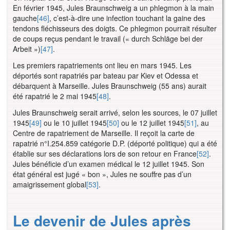
En février 1945, Jules Braunschweig a un phlegmon à la main
gauche
[46]
, c’est-à-dire une infection touchant la gaine des
tendons fléchisseurs des doigts. Ce phlegmon pourrait résulter
de coups reçus pendant le travail (« durch Schläge bei der
Arbeit »)
[47]
.
Les premiers rapatriements ont lieu en mars 1945. Les
déportés sont rapatriés par bateau par Kiev et Odessa et
débarquent à Marseille. Jules Braunschweig (55 ans) aurait
été rapatrié le 2 mai 1945
[48]
.
Jules Braunschweig serait arrivé, selon les sources, le 07 juillet
1945
[49]
ou le 10 juillet 1945
[50]
ou le 12 juillet 1945
[51]
, au
Centre de rapatriement de Marseille. Il reçoit la carte de
rapatrié n°I.254.859 catégorie D.P. (déporté politique) qui a été
établie sur ses déclarations lors de son retour en France
[52]
.
Jules bénéficie d’un examen médical le 12 juillet 1945. Son
état général est jugé « bon », Jules ne souffre pas d’un
amaigrissement global
[53]
.
Le devenir de Jules après