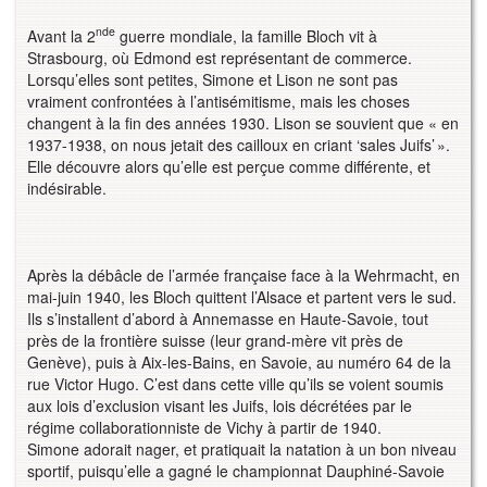
nde
Avant la 2
guerre mondiale, la famille Bloch vit à
Strasbourg, où Edmond est représentant de commerce.
Lorsqu’elles sont petites, Simone et Lison ne sont pas
vraiment confrontées à l’antisémitisme, mais les choses
changent à la fin des années 1930. Lison se souvient que « en
1937-1938, on nous jetait des cailloux en criant ‘sales Juifs’ ».
Elle découvre alors qu’elle est perçue comme différente, et
indésirable.
Après la débâcle de l’armée française face à la Wehrmacht, en
mai-juin 1940, les Bloch quittent l’Alsace et partent vers le sud.
Ils s’installent d’abord à Annemasse en Haute-Savoie, tout
près de la frontière suisse (leur grand-mère vit près de
Genève), puis à Aix-les-Bains, en Savoie, au numéro 64 de la
rue Victor Hugo. C’est dans cette ville qu’ils se voient soumis
aux lois d’exclusion visant les Juifs, lois décrétées par le
régime collaborationniste de Vichy à partir de 1940.
Simone adorait nager, et pratiquait la natation à un bon niveau
sportif, puisqu’elle a gagné le championnat Dauphiné-Savoie