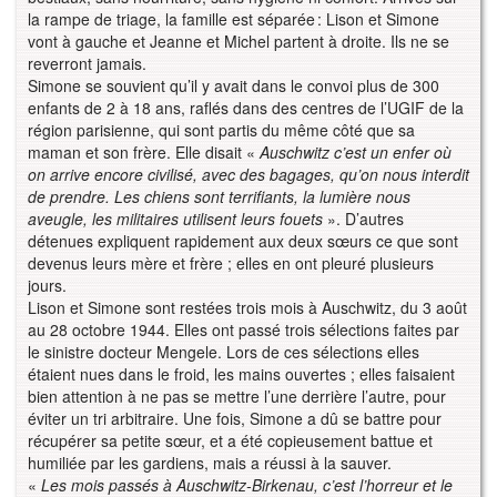
la rampe de triage, la famille est séparée : Lison et Simone
vont à gauche et Jeanne et Michel partent à droite. Ils ne se
reverront jamais.
Simone se souvient qu’il y avait dans le convoi plus de 300
enfants de 2 à 18 ans, raflés dans des centres de l’UGIF de la
région parisienne, qui sont partis du même côté que sa
maman et son frère. Elle disait «
Auschwitz c’est un enfer où
on arrive encore civilisé, avec des bagages, qu’on nous interdit
de prendre. Les chiens sont terrifiants, la lumière nous
aveugle, les militaires utilisent leurs fouets
». D’autres
détenues expliquent rapidement aux deux sœurs ce que sont
devenus leurs mère et frère ; elles en ont pleuré plusieurs
jours.
Lison et Simone sont restées trois mois à Auschwitz, du 3 août
au 28 octobre 1944. Elles ont passé trois sélections faites par
le sinistre docteur Mengele. Lors de ces sélections elles
étaient nues dans le froid, les mains ouvertes ; elles faisaient
bien attention à ne pas se mettre l’une derrière l’autre, pour
éviter un tri arbitraire. Une fois, Simone a dû se battre pour
récupérer sa petite sœur, et a été copieusement battue et
humiliée par les gardiens, mais a réussi à la sauver.
«
Les mois passés à Auschwitz-Birkenau, c’est l’horreur et le