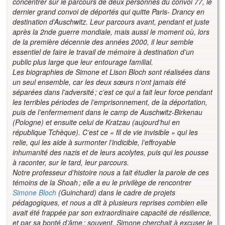
concentrer sur le parcours de deux personnes du convoi 77, le
dernier grand convoi de déportés qui quitte Paris- Drancy en
destination d’Auschwitz. Leur parcours avant, pendant et juste
après la 2
nde
guerre mondiale, mais aussi le moment où, lors
de la première décennie des années 2000, il leur semble
essentiel de faire le travail de mémoire à destination d’un
public plus large que leur entourage familial.
Les biographies de Simone et Lison Bloch sont réalisées dans
un seul ensemble, car les deux sœurs n’ont jamais été
séparées dans l’adversité ; c’est ce qui a fait leur force pendant
les terribles périodes de l’emprisonnement, de la déportation,
puis de l’enfermement dans le camp de Auschwitz-Birkenau
(Pologne) et ensuite celui de Kratzau (aujourd’hui en
république Tchèque). C’est ce « fil de vie invisible » qui les
relie, qui les aide à surmonter l’indicible, l’effroyable
inhumanité des nazis et de leurs acolytes, puis qui les pousse
à raconter, sur le tard, leur parcours.
Notre professeur d’histoire nous a fait étudier la parole de ces
témoins de la Shoah ; elle a eu le privilège de rencontrer
Simone Bloch
(Guinchard) dans le cadre de projets
pédagogiques, et nous a dit à plusieurs reprises combien elle
avait été frappée par son extraordinaire capacité de résilience,
et par sa bonté d’âme : souvent, Simone cherchait à excuser le