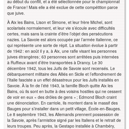
au début du conflit, et a été sélectionnée pour le championnat
de France ! Mais elle a été exclue de cette compétition parce
que juive.
À Aix les Bains, Lison et Simone, et leur frère Michel, sont
scolarisés normalement, et leur vie s’écoule avec difficultés
certes, mais sans la crainte d’être l’objet des persécutions
nazies. La Savoie est alors occupée par l’armée italienne, ce
qui représente une sorte de répit. La situation évolue à partir
de 1942 : en août il y a, à Aix, une rafle visant les personnes
juives étrangères ; 63 personnes sont arrêtées puis internées
à Ruffieux avant d’être transportées à Drancy. Le 30
décembre 1942, tous les Juifs de Savoie sont recensés. Le
débarquement militaire des Alliés en Sicile et l’effondrement de
l’Italie fasciste a un effet désastreux pour les Juifs installés en
Savoie. À la fin de l’été 1943, la famille Bloch quitte Aix les
Bains, où ils sont en butte à des voisins hostiles qui ne cessent
de voir en eux « des drôles de gens » ; Edmond Bloch craint
une dénonciation. En carriole, ils montent dans le massif des
Bauges pour s’installer dans un petit village, École-en-Bauges.
Le 8 septembre 1943, les Allemands prennent possession de
la Savoie, après l’armistice signé par les Italiens et le retrait de
leurs troupes. Peu après, la Gestapo installée à Chambéry,