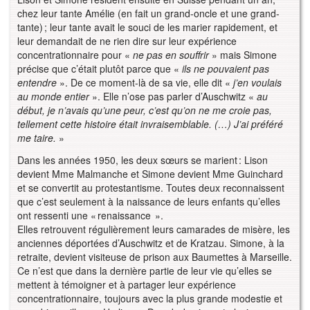
chez leur tante Amélie (en fait un grand-oncle et une grand-
tante) ; leur tante avait le souci de les marier rapidement, et
leur demandait de ne rien dire sur leur expérience
concentrationnaire pour «
ne pas en souffrir
» mais Simone
précise que c’était plutôt parce que «
ils ne pouvaient pas
entendre
». De ce moment-là de sa vie, elle dit «
j’en voulais
au monde entier
». Elle n’ose pas parler d’Auschwitz «
au
début, je n’avais qu’une peur, c’est qu’on ne me croie pas,
tellement cette histoire était invraisemblable. (…) J’ai préféré
me taire.
»
Dans les années 1950, les deux sœurs se marient : Lison
devient Mme Malmanche et Simone devient Mme Guinchard
et se convertit au protestantisme. Toutes deux reconnaissent
que c’est seulement à la naissance de leurs enfants qu’elles
ont ressenti une « renaissance ».
Elles retrouvent régulièrement leurs camarades de misère, les
anciennes déportées d’Auschwitz et de Kratzau. Simone, à la
retraite, devient visiteuse de prison aux Baumettes à Marseille.
Ce n’est que dans la dernière partie de leur vie qu’elles se
mettent à témoigner et à partager leur expérience
concentrationnaire, toujours avec la plus grande modestie et