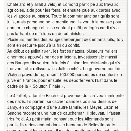
Châtelard et y allait à vélo) et Edmond participe aux travaux
agricoles, aide pour les foins, et ensuite joue aux cartes avec
les villageois au bistrot. Toute la communauté sait qu’ils sont
juifs, mais personne ne le mentionne, ils vont à la messe pour
donner le change et ils se sentent plutôt protégés car il n’y a
pas là-haut de miliciens ou de pétainistes.
Plusieurs familles des Bauges hébergent des enfants juifs, ils y
sont en sécurité jusqu’à la fin du conflit.
Au début de juillet 1944, les forces nazies, plusieurs milliers
d’hommes appuyés par des miliciens, investissent le massif
des Bauges : ils veulent à la fois éliminer les résistants qui s’y
trouvent, et « ratisser » les Juifs cachés. Le gouvernement de
Vichy a prévu de regrouper 100.000 personnes de confession
juive en France, pour ensuite les déporter vers l’Est dans le
cadre de la « Solution Finale ».
Le 4 juillet, la famille Bloch est prévenue de l’arrivée imminente
des nazis. Ils partent se cacher dans les bois au-dessus de
Jarsy, en compagnie d’une autre famille, les Meyer. Lison et
Simone racontent une nuit de cauchemar : il pleuvait, il faisait
très froid. Au petit matin, pensant que les Allemands sont
partis, ils redescendent dans le hameau de Belleville où ils
comprennent leur erreur : il y a des guetteurs et les habitants