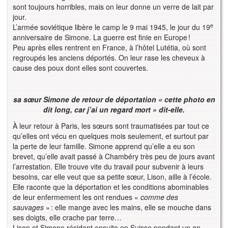
sont toujours horribles, mais on leur donne un verre de lait par
jour.
e
L’armée soviétique libère le camp le 9 mai 1945, le jour du 19
anniversaire de Simone. La guerre est finie en Europe !
Peu après elles rentrent en France, à l’hôtel Lutétia, où sont
regroupés les anciens déportés. On leur rase les cheveux à
cause des poux dont elles sont couvertes.
sa sœur Simone de retour de déportation « cette photo en
dit long, car j’ai un regard mort » dit-elle.
À leur retour à Paris, les sœurs sont traumatisées par tout ce
qu’elles ont vécu en quelques mois seulement, et surtout par
la perte de leur famille. Simone apprend qu’elle a eu son
brevet, qu’elle avait passé à Chambéry très peu de jours avant
l’arrestation. Elle trouve vite du travail pour subvenir à leurs
besoins, car elle veut que sa petite sœur, Lison, aille à l’école.
Elle raconte que la déportation et les conditions abominables
de leur enfermement les ont rendues «
comme des
sauvages
» : elle mange avec les mains, elle se mouche dans
ses doigts, elle crache par terre…
Lison et Simone résident ensuite en Suisse pendant un an,