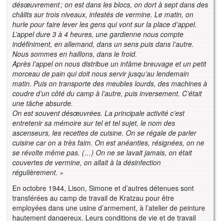
désœuvrement ; on est dans les blocs, on dort à sept dans des
châlits sur trois niveaux, infestés de vermine. Le matin, on
hurle pour faire lever les gens qui vont sur la place d’appel.
L’appel dure 3 à 4 heures, une gardienne nous compte
indéfiniment, en allemand, dans un sens puis dans l’autre.
Nous sommes en haillons, dans le froid.
Après l’appel on nous distribue un infâme breuvage et un petit
morceau de pain qui doit nous servir jusqu’au lendemain
matin. Puis on transporte des meubles lourds, des machines à
coudre d’un côté du camp à l’autre, puis inversement. C’était
une tâche absurde.
On est souvent désœuvrées. La principale activité c’est
entretenir sa mémoire sur tel et tel sujet, le nom des
ascenseurs, les recettes de cuisine. On se régale de parler
cuisine car on a très faim. On est anéanties, résignées, on ne
se révolte même pas. (…) On ne se lavait jamais, on était
couvertes de vermine, on allait à la désinfection
régulièrement.
»
En octobre 1944, Lison, Simone et d’autres détenues sont
transférées au camp de travail de Kratzau pour être
employées dans une usine d’armement, à l’atelier de peinture
hautement dangereux. Leurs conditions de vie et de travail