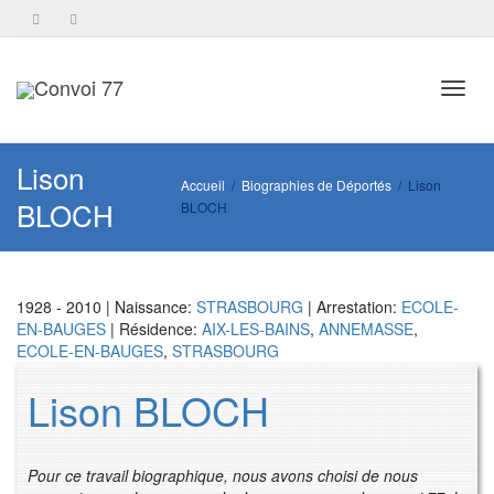
Toggl
Lison
Accueil
Biographies de Déportés
Lison
BLOCH
BLOCH
navig
1928 - 2010 | Naissance:
STRASBOURG
| Arrestation:
ECOLE-
EN-BAUGES
| Résidence:
AIX-LES-BAINS
,
ANNEMASSE
,
ECOLE-EN-BAUGES
,
STRASBOURG
Lison BLOCH
Pour ce travail biographique, nous avons choisi de nous