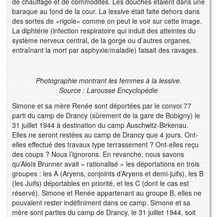
de chauffage et de commodités. Les douches étaient dans une
baraque au fond de la cour. La lessive était faite dehors dans
des sortes de «rigole» comme on peut le voir sur cette image.
La diphtérie (infection respiratoire qui induit des atteintes du
système nerveux central, de la gorge ou d’autres organes,
entraînant la mort par asphyxie/maladie) faisait des ravages.
Photographie montrant les femmes à la lessive.
Source : Larousse Encyclopédie
Simone et sa mère Renée sont déportées par le convoi 77
parti du camp de Drancy (sûrement de la gare de Bobigny) le
31 juillet 1944 à destination du camp Auschwitz-Birkenau.
Elles ne seront restées au camp de Drancy que 4 jours. Ont-
elles effectué des travaux type terrassement ? Ont-elles reçu
des coups ? Nous l’ignorons. En revanche, nous savons
qu’Aloïs Brunner avait « rationalisé » les déportations en trois
groupes : les A (Aryens, conjoints d’Aryens et demi-juifs), les B
(les Juifs) déportables en priorité, et les C (dont le cas est
réservé). Simone et Renée appartenant au groupe B, elles ne
pouvaient rester indéfiniment dans ce camp. Simone et sa
mère sont parties du camp de Drancy, le 31 juillet 1944, soit