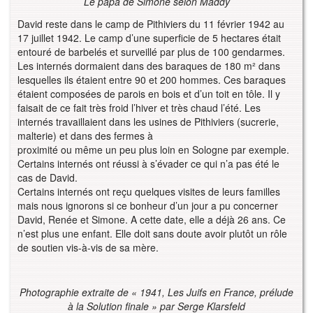
Le papa de Simone selon Maddy
David reste dans le camp de Pithiviers du 11 février 1942 au
17 juillet 1942. Le camp d’une superficie de 5 hectares était
entouré de barbelés et surveillé par plus de 100 gendarmes.
Les internés dormaient dans des baraques de 180 m² dans
lesquelles ils étaient entre 90 et 200 hommes. Ces baraques
étaient composées de parois en bois et d’un toit en tôle. Il y
faisait de ce fait très froid l’hiver et très chaud l’été. Les
internés travaillaient dans les usines de Pithiviers (sucrerie,
malterie) et dans des fermes à
proximité ou même un peu plus loin en Sologne par exemple.
Certains internés ont réussi à s’évader ce qui n’a pas été le
cas de David.
Certains internés ont reçu quelques visites de leurs familles
mais nous ignorons si ce bonheur d’un jour a pu concerner
David, Renée et Simone. A cette date, elle a déjà 26 ans. Ce
n’est plus une enfant. Elle doit sans doute avoir plutôt un rôle
de soutien vis-à-vis de sa mère.
Photographie extraite de « 1941, Les Juifs en France, prélude
à la Solution
finale » par Serge Klarsfeld