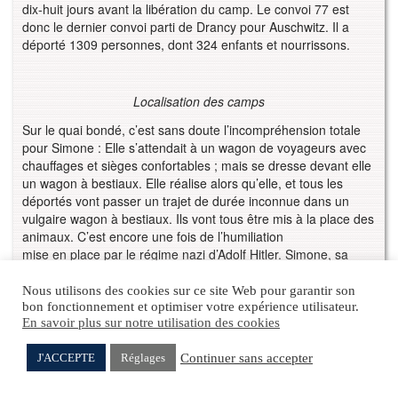
dix-huit jours avant la libération du camp. Le convoi 77 est
donc le dernier convoi parti de Drancy pour Auschwitz. Il a
déporté 1309 personnes, dont 324 enfants et nourrissons.
Localisation des camps
Sur le quai bondé, c’est sans doute l’incompréhension totale
pour Simone : Elle s’attendait à un wagon de voyageurs avec
chauffages et sièges confortables ; mais se dresse devant elle
un wagon à bestiaux. Elle réalise alors qu’elle, et tous les
déportés vont passer un trajet de durée inconnue dans un
vulgaire wagon à bestiaux. Ils vont tous être mis à la place des
animaux. C’est encore une fois de l’humiliation
mise en place par le régime nazi d’Adolf Hitler. Simone, sa
mère et tous les autres déportés sont donc amenés à monter
dans les wagons le plus vite possible et sans doute sous les
Nous utilisons des cookies sur ce site Web pour garantir son
cris des gardes SS commandés par Brunner. L’embarquement
bon fonctionnement et optimiser votre expérience utilisateur.
En savoir plus sur notre utilisation des cookies
laisse place encore une fois au sadisme et à l’humiliation
des SS. Simone a-t-elle été insultée ? frappée ? poussée ?
Continuer sans accepter
J'ACCEPTE
Réglages
pour monter dans ses wagons. Elle a alors 28 ans et sa mère
51. Il faut imaginer que pour monter dans ses wagons, il n’y a
Ignace NATOWITZ
Léa RAULET
pas de marche, il faut y monter avec la force de ses bras.