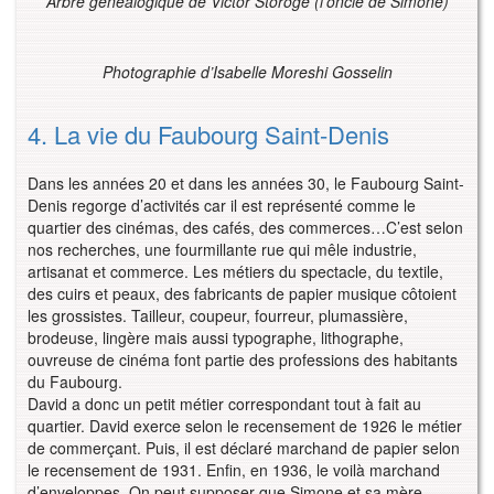
Arbre généalogique de Victor Storoge (l’oncle de Simone)
Photographie d’Isabelle Moreshi Gosselin
4. La vie du Faubourg Saint-Denis
Dans les années 20 et dans les années 30, le Faubourg Saint-
Denis regorge d’activités car il est représenté comme le
quartier des cinémas, des cafés, des commerces…C’est selon
nos recherches, une fourmillante rue qui mêle industrie,
artisanat et commerce. Les métiers du spectacle, du textile,
des cuirs et peaux, des fabricants de papier musique côtoient
les grossistes. Tailleur, coupeur, fourreur, plumassière,
brodeuse, lingère mais aussi typographe, lithographe,
ouvreuse de cinéma font partie des professions des habitants
du Faubourg.
David a donc un petit métier correspondant tout à fait au
quartier. David exerce selon le recensement de 1926 le métier
de commerçant. Puis, il est déclaré marchand de papier selon
le recensement de 1931. Enfin, en 1936, le voilà marchand
d’enveloppes. On peut supposer que Simone et sa mère