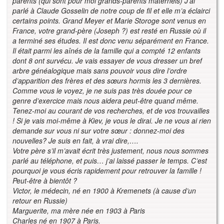
parents (qui sont pour moi
grands-parents maternels) J’ai
parlé à Claude Gosselin de notre coup de fil et elle
m’a éclairci
certains points. Grand Meyer et Marie Storoge sont venus en
France,
votre grand-père (Joseph ?) est resté en Russie où il
a terminé ses études. Il est donc
venu séparément en France.
Il était parmi les aînés de la famille qui a compté 12 en
fants
dont 8 ont survécu. Je vais essayer de vous dresser un bref
arbre généalogique
mais sans pouvoir vous dire l’ordre
d’apparition des frères et des sœurs hormis les 3
dernières.
Comme vous le voyez, je ne suis pas très douée pour ce
genre d’exercice mais nous
aidera peut-être quand même.
Tenez-moi au courant de vos recherches, et de vos
trouvailles
! Si je vais moi-même à Kiev, je vous le dirai. Je ne vous ai rien
demande
sur vous ni sur votre sœur : donnez-moi des
nouvelles? Je suis en fait, à vrai dire,….
Votre père s’il m’avait écrit très justement, nous nous sommes
parlé au téléphone, et
puis… j’ai laissé passer le temps. C’est
pourquoi je vous écris rapidement pour re
trouver la famille !
Peut-être à bientôt ?
Victor, le médecin, né en 1900 à Kremenets (à cause d’un
retour en Russie)
Marguerite, ma mère née en 1903 à Paris
Charles né en 1907 à Paris.