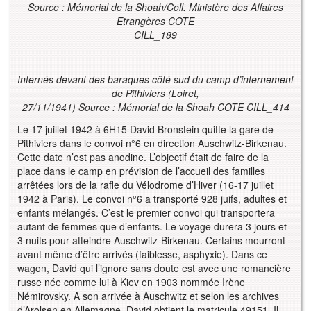
Source : Mémorial de la Shoah/Coll. Ministère des Affaires
Etrangères COTE
CILL_189
Internés devant des baraques côté sud du camp d’internement
de Pithiviers (Loiret,
27/11/1941) Source : Mémorial de la Shoah COTE CILL_414
Le 17 juillet 1942 à 6H15 David Bronstein quitte la gare de
Pithiviers dans le convoi n°6 en direction Auschwitz-Birkenau.
Cette date n’est pas anodine. L’objectif était de faire de la
place dans le camp en prévision de l’accueil des familles
arrêtées lors de la rafle du Vélodrome d’Hiver (16-17 juillet
1942 à Paris). Le convoi n°6 a transporté 928 juifs, adultes et
enfants mélangés. C’est le premier convoi qui transportera
autant de femmes que d’enfants. Le voyage durera 3 jours et
3 nuits pour atteindre Auschwitz-Birkenau. Certains mourront
avant même d’être arrivés (faiblesse, asphyxie). Dans ce
wagon, David qui l’ignore sans doute est avec une romancière
russe née comme lui à Kiev en 1903 nommée Irène
Némirovsky. A son arrivée à Auschwitz et selon les archives
d’Arolsen en Allemagne, David obtient le matricule 49151. Il