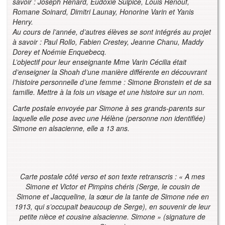
savoir : Joseph Renard, Eudoxie Sulpice, Louis Renouf,
Romane Soinard, Dimitri Launay, Honorine Varin et Yanis
Henry.
Au cours de l’année, d’autres élèves se sont intégrés au projet
à savoir : Paul Rollo, Fabien Crestey, Jeanne Chanu, Maddy
Dorey et Noémie Enquebecq.
L’objectif pour leur enseignante Mme Varin Cécilia était
d’enseigner la Shoah d’une manière différente en découvrant
l’histoire personnelle d’une femme : Simone Bronstein et de sa
famille. Mettre à la fois un visage et une histoire sur un nom.
Carte postale envoyée par Simone à ses grands-parents sur
laquelle elle pose avec une Hélène (personne non identifiée)
Simone en alsacienne, elle a 13 ans.
Carte postale côté verso et son texte retranscris : « A mes
Simone et Victor et Pim
pins chéris (Serge, le cousin de
Simone et Jacqueline, la sœur de la tante de Si
mone née en
1913, qui s’occupait beaucoup de Serge), en souvenir de leur
petite
nièce et cousine alsacienne.
Simone » (signature de