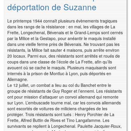
déportation de Suzanne
Le printemps 1944 connaît plusieurs évènements tragiques
dans les rangs de la résistance : en mai, les villages de La
Frette, Longechenal, Bévenais et le Grand-Lemps sont cernés
par la Milice et la Gestapo, pour anéantir le maquis installé
dans une vieille ferme près de Bévenais. Ne trouvant pas les
résistants, la Milice fait sauter 4 maisons, puis arrête environ
20 locaux. Parmi eux, des résistants sont arrêtés et roués de
coups dans une classe de l’école de La Frette, afin qu’ils
avouent où se cache le maquis. Plusieurs maquisards sont
internés à la prison de Montluc à Lyon, puis déportés en
Allemagne.
Le 12 juillet, un combat a lieu au col du Banchet entre le
groupe de résistants de Guy Roger et l’ennemi. Les résistants
ont pour mission d’attaquer un convoi allemand qui remonte
sur Lyon. L’embuscade tourne mal, car les convois allemands
sont escortés de voitures de miliciens chargées de les
protéger. Trois résistants sont tués : Henry Porchier de La
Frette, Alfred Buttin de Rives et Tino Langafamme. Les
survivants se replient à Longechenal. Paulette Jacquier-Roux,