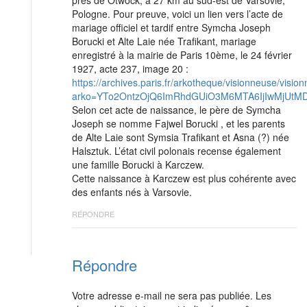
Pologne. Pour preuve, voici un lien vers l’acte de
mariage officiel et tardif entre Symcha Joseph
Borucki et Alte Laie née Trafikant, mariage
enregistré à la mairie de Paris 10ème, le 24 février
1927, acte 237, image 20 :
https://archives.paris.fr/arkotheque/visionneuse/visi
arko=YTo2OntzOjQ6ImRhdGUiO3M6MTA6IjIwMjUtMD
Selon cet acte de naissance, le père de Symcha
Joseph se nomme Fajwel Borucki , et les parents
de Alte Laie sont Symsia Trafikant et Asna (?) née
Halsztuk. L’état civil polonais recense également
une famille Borucki à Karczew.
Cette naissance à Karczew est plus cohérente avec
des enfants nés à Varsovie.
RÉPONDRE
Répondre
Votre adresse e-mail ne sera pas publiée.
Les