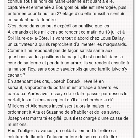
connue sous le nom de Marie-Jeanne est quant à elle,
capturée et emmenée à Bourgoin où elle est interrogée, puis
e
enfermée pour la nuit au 2
étage d’où elle réussit à s’enfuir
en sautant par la fenêtre.
C’est donc dans un but d’expédition punitive que les
Allemands et les miliciens se rendent ce matin du 13 juillet à
St-Hilaire-de-la-Côte. Ils vont tout d’abord chez Louis Ballay,
un cultivateur à qui ils reprochent d’alimenter les maquisards.
Comme il ne répondait pas de façon satisfaisante aux
questions sur les positions du maquis, il est conduit dans la
cour de sa ferme et pendu à un arbre. Ils se rendent ensuite à
la maison Rey, sans doute savaient-ils qu’une famille juive s’y
cachait ?
En attendant des cris, Joseph Borucki, réveillé en
sursaut, s’approche du portail et est attrapé à travers les
barreaux. Après avoir essayé de le faire passer par-dessus le
portail, les miliciens acceptent qu’il aille chercher la clé.
Miliciens et Allemands investissent alors la maison et
ordonnent à Alta et Suzanne de s’habiller et de les suivre.
Joseph est maltraité et giflé, puis il est chargé d’une caisse de
munitions.
Pour l’obliger à avancer, un soldat allemand lui retire sa
ceinture de flanelle, l’attache autour de son cou et le tire