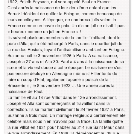
1922, Pejeth Peysach, qui sera appelé Paul en France.
C’est après la naissance de leur deuxième enfant que les
Borucki décident de quitter la Pologne, comme beaucoup de
leurs concitoyens. A l’époque, de nombreux juifs voient la
France comme un havre de paix. Un dicton juif ne disait-il pas
« heureux comme un juif en France » !
Ils suivent plusieurs membres de la famille Trafikant, dont le
père d’Alta, qui a été hébergé à Paris, dans le quartier juif de
la rue des Rosiers, fuyant l’antisémitisme ambiant en Pologne.
Suzanne nait le 3 novembre 1926 à Paris. A sa naissance,
Joseph a 27 ans et Alta 30. Paul a 4 ans à la naissance de sa
sœur et la vie est douce à cette époque. Le nazisme ne s’est
pas encore déployé en Allemagne même si Hitler tente de
faire un coup d’Etat, également appelé « putsch de la
Brasserie » , le 8 novembre 1923 … Une année après la
naissance de Paul.
La famille vit au 14 rue Villiot dans le 12e arrondissement.
Joseph et Alta sont commerçants et travaillent dans la
confection. Ils se marient civilement le 24 février 1927 à Paris,
Suzanne a trois mois. Un mariage religieux a certainement été
célébré mais nous n’en n’avons pas la trace. La famille quitte
la rue Villiot en 1931 pour habiter au 214 rue Saint Maur dans
le 10e arrondissement. En 1936, ils déménagent au 38 rue