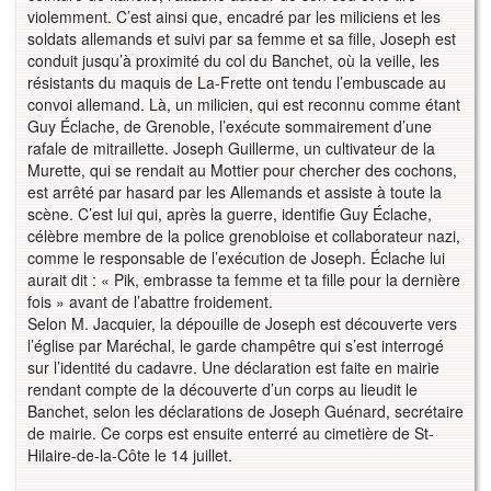
violemment. C’est ainsi que, encadré par les miliciens et les
soldats allemands et suivi par sa femme et sa fille, Joseph est
conduit jusqu’à proximité du col du Banchet, où la veille, les
résistants du maquis de La-Frette ont tendu l’embuscade au
convoi allemand. Là, un milicien, qui est reconnu comme étant
Guy Éclache, de Grenoble, l’exécute sommairement d’une
rafale de mitraillette. Joseph Guillerme, un cultivateur de la
Murette, qui se rendait au Mottier pour chercher des cochons,
est arrêté par hasard par les Allemands et assiste à toute la
scène. C’est lui qui, après la guerre, identifie Guy Éclache,
célèbre membre de la police grenobloise et collaborateur nazi,
comme le responsable de l’exécution de Joseph. Éclache lui
aurait dit : « Pik, embrasse ta femme et ta fille pour la dernière
fois » avant de l’abattre froidement.
Selon M. Jacquier, la dépouille de Joseph est découverte vers
l’église par Maréchal, le garde champêtre qui s’est interrogé
sur l’identité du cadavre. Une déclaration est faite en mairie
rendant compte de la découverte d’un corps au lieudit le
Banchet, selon les déclarations de Joseph Guénard, secrétaire
de mairie. Ce corps est ensuite enterré au cimetière de St-
Hilaire-de-la-Côte le 14 juillet.