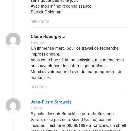
Avec mon infinie reconnaissance.
Patrick Goldman
RÉPONDRE
Claire Habergrytz
3 ans ago
Un immense merci pour ce travail de recherche
impressionnant.
Vous contribuez à la transmission, à la mémoire et
au souvenir pour les futures générations.
Merci d’avoir honoré la vie de ma grand-mère, de
ma famille.
RÉPONDRE
Jean-Pierre Stroweis
1 an ago
Symcha Joseph Borucki, le père de Suzanne
Sarah, n’est pas né à Kiev (Ukraine) comme
indiqué. Il est né le 08/09/1899 à Karczew, un shtetl
près de Otwock, à 27 km au sud-est de Varsovie,