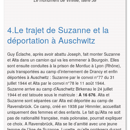
Le monument de Viriville, Isère 38
4.Le trajet de Suzanne et la
déportation à Auschwitz
Guy Éclache, après avoir abattu Joseph, fait monter Suzanne
et Alta dans un camion qui va les emmener à Bourgoin. Elles
sont ensuite conduites à la prison de Montluc à Lyon (Rhône),
puis transportées au camp d’internement de Drancy et enfin
déportées à Auschwitz : Suzanne par le convoi n°77 du 31
juillet 1944 et Alta par le convoi n°78 le 11 août 1944.
Suzanne arrive au camp d’Auschwitz Birkenau le 24 juillet
1944 et est tatouée sous le matricule :
A
16 676
. Alta et
Suzanne sont séparées car Alta est déportée au camp de
Ravensbrück. Ce camp, créé en 1938 par Himmler, accueillait
uniquement des femmes et des enfants. Le fait qu’Alta ne soit
pas de nationalité française, mais polonaise, pourrait expliquer
ce choix. A Ravensbrück, Alta se lie d’amitié avec une jeune
femme de l’âge de Suzanne, Lucette, qu’elle protègera durant