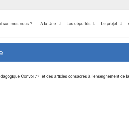
i sommes-nous ?
A la Une
Les déportés
Le projet
e
 pédagogique Convoi 77, et des articles consacrés à l’enseignement de l
Les « Passeurs de