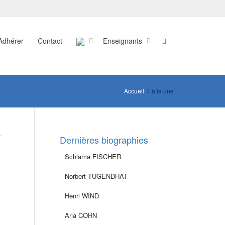
Adhérer
Contact
Enseignants
Accueil
à la une
a
Dernières biographies
Schlama FISCHER
Norbert TUGENDHAT
Henri WIND
Aria COHN