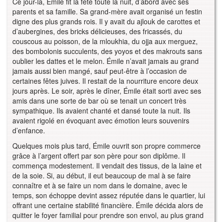
Ce jour-là, Émile fit la fête toute la nuit, d’abord avec ses
parents et sa famille. Sa grand-mère avait organisé un festin
digne des plus grands rois. Il y avait du ajlouk de carottes et
d’aubergines, des bricks délicieuses, des fricassés, du
couscous au poisson, de la mloukhia, du ojja aux merguez,
des bombolonis succulents, des yoyos et des makrouts sans
oublier les dattes et le melon. Émile n’avait jamais au grand
jamais aussi bien mangé, sauf peut-être à l’occasion de
certaines fêtes juives. Il restait de la nourriture encore deux
jours après. Le soir, après le dîner, Émile était sorti avec ses
amis dans une sorte de bar où se tenait un concert très
sympathique. Ils avaient chanté et dansé toute la nuit. Ils
avaient rigolé en évoquant avec émotion leurs souvenirs
d’enfance.
Quelques mois plus tard, Émile ouvrit son propre commerce
grâce à l’argent offert par son père pour son diplôme. Il
commença modestement. Il vendait des tissus, de la laine et
de la soie. Si, au début, il eut beaucoup de mal à se faire
connaître et à se faire un nom dans le domaine, avec le
temps, son échoppe devint assez réputée dans le quartier, lui
offrant une certaine stabilité financière. Émile décida alors de
quitter le foyer familial pour prendre son envol, au plus grand