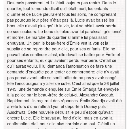
Des mois passèrent, et il n’était toujours pas rentré. Dans le
quartier, tout le monde disait qu’il était mort, les enfants
d’Émile et de Lucie pleuraient tous les soirs, ne comprenant
pas pourquoi leur père n’était pas là. Lucie avait baissé les
bras, elle n’avait plus goût à la vie, tout semblait avoir perdu
de ses couleurs. Le beau ciel bleu azur lui paraissait gris foncé
et morne. Le marché du quartier si animé lui paraissait
ennuyant. Un jour, le beau-frère d’Émile vint la voir et la
supplia de se reprendre pour elle, pour ses enfants. Elle ne
pouvait plus continuer ainsi, elle devait se battre pour Émile et
pour ses enfants, eux qui avaient perdu leur père. C’était ce
qu’il aurait voulu. Il lui demanda l’autorisation de faire une
demande d’enquête pour tenter de comprendre; elle n’y avait
pas pensé avant, elle se sentit bête de ne pas y avoir songé.
Elle l’encouragea à y aller de suite. C’est ainsi que le 26 juillet
1945, une demande d’enquête sur Emile Smadja fut envoyée
à la police par le beau-frère de celui-ci, Alexandre Cacoub.
Rapidement, ils reçurent des réponses. Émile Smadja avait été
arrêté lors d’une rafle à Lyon et déporté à Drancy puis
Auschwitz. Cette nouvelle détruisit le peu d’espoir qu’avait
encore Lucie. Elle le savait au fond d’elle, mais en avoir la
confirmation était pour elle plus horrible que tout. C’était un