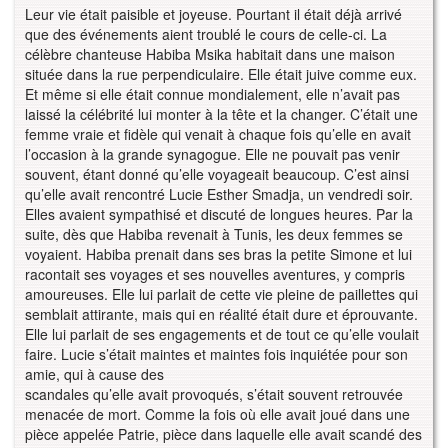
Leur vie était paisible et joyeuse. Pourtant il était déjà arrivé
que des événements aient troublé le cours de celle-ci. La
célèbre chanteuse Habiba Msika habitait dans une maison
située dans la rue perpendiculaire. Elle était juive comme eux.
Et même si elle était connue mondialement, elle n’avait pas
laissé la célébrité lui monter à la tête et la changer. C’était une
femme vraie et fidèle qui venait à chaque fois qu’elle en avait
l’occasion à la grande synagogue. Elle ne pouvait pas venir
souvent, étant donné qu’elle voyageait beaucoup. C’est ainsi
qu’elle avait rencontré Lucie Esther Smadja, un vendredi soir.
Elles avaient sympathisé et discuté de longues heures. Par la
suite, dès que Habiba revenait à Tunis, les deux femmes se
voyaient. Habiba prenait dans ses bras la petite Simone et lui
racontait ses voyages et ses nouvelles aventures, y compris
amoureuses. Elle lui parlait de cette vie pleine de paillettes qui
semblait attirante, mais qui en réalité était dure et éprouvante.
Elle lui parlait de ses engagements et de tout ce qu’elle voulait
faire. Lucie s’était maintes et maintes fois inquiétée pour son
amie, qui à cause des
scandales qu’elle avait provoqués, s’était souvent retrouvée
menacée de mort. Comme la fois où elle avait joué dans une
pièce appelée Patrie, pièce dans laquelle elle avait scandé des