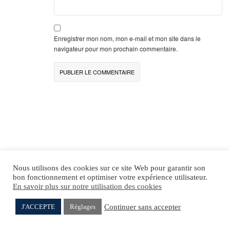
Enregistrer mon nom, mon e-mail et mon site dans le
navigateur pour mon prochain commentaire.
Dernières biographies
Nous utilisons des cookies sur ce site Web pour garantir son
Schlama FISCHER
bon fonctionnement et optimiser votre expérience utilisateur.
En savoir plus sur notre utilisation des cookies
Norbert TUGENDHAT
Continuer sans accepter
J'ACCEPTE
Réglages
Henri WIND
Sura GLATTLEIDER
Félix ZIRAH