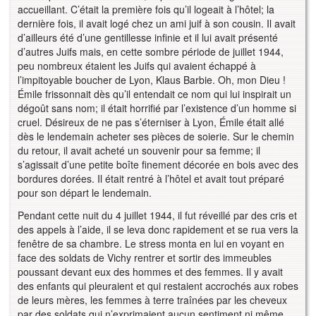
accueillant. C’était la première fois qu’il logeait à l’hôtel; la
dernière fois, il avait logé chez un ami juif à son cousin. Il avait
d’ailleurs été d’une gentillesse infinie et il lui avait présenté
d’autres Juifs mais, en cette sombre période de juillet 1944,
peu nombreux étaient les Juifs qui avaient échappé à
l’impitoyable boucher de Lyon, Klaus Barbie. Oh, mon Dieu !
Émile frissonnait dès qu’il entendait ce nom qui lui inspirait un
dégoût sans nom; il était horrifié par l’existence d’un homme si
cruel. Désireux de ne pas s’éterniser à Lyon, Émile était allé
dès le lendemain acheter ses pièces de soierie. Sur le chemin
du retour, il avait acheté un souvenir pour sa femme; il
s’agissait d’une petite boîte finement décorée en bois avec des
bordures dorées. Il était rentré à l’hôtel et avait tout préparé
pour son départ le lendemain.
Pendant cette nuit du 4 juillet 1944, il fut réveillé par des cris et
des appels à l’aide, il se leva donc rapidement et se rua vers la
fenêtre de sa chambre. Le stress monta en lui en voyant en
face des soldats de Vichy rentrer et sortir des immeubles
poussant devant eux des hommes et des femmes. Il y avait
des enfants qui pleuraient et qui restaient accrochés aux robes
de leurs mères, les femmes à terre traînées par les cheveux
par des soldats qui n’exprimaient aucun sentiment ni même