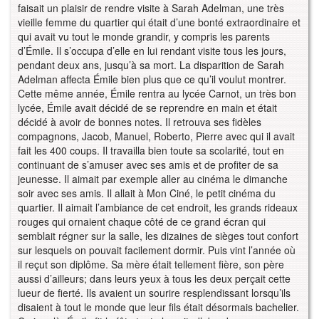
faisait un plaisir de rendre visite à Sarah Adelman, une très
vieille femme du quartier qui était d’une bonté extraordinaire et
qui avait vu tout le monde grandir, y compris les parents
d’Émile. Il s’occupa d’elle en lui rendant visite tous les jours,
pendant deux ans, jusqu’à sa mort. La disparition de Sarah
Adelman affecta Émile bien plus que ce qu’il voulut montrer.
Cette même année, Émile rentra au lycée Carnot, un très bon
lycée, Émile avait décidé de se reprendre en main et était
décidé à avoir de bonnes notes. Il retrouva ses fidèles
compagnons, Jacob, Manuel, Roberto, Pierre avec qui il avait
fait les 400 coups. Il travailla bien toute sa scolarité, tout en
continuant de s’amuser avec ses amis et de profiter de sa
jeunesse. Il aimait par exemple aller au cinéma le dimanche
soir avec ses amis. Il allait à Mon Ciné, le petit cinéma du
quartier. Il aimait l’ambiance de cet endroit, les grands rideaux
rouges qui ornaient chaque côté de ce grand écran qui
semblait régner sur la salle, les dizaines de sièges tout confort
sur lesquels on pouvait facilement dormir. Puis vint l’année où
il reçut son diplôme. Sa mère était tellement fière, son père
aussi d’ailleurs; dans leurs yeux à tous les deux perçait cette
lueur de fierté. Ils avaient un sourire resplendissant lorsqu’ils
disaient à tout le monde que leur fils était désormais bachelier.