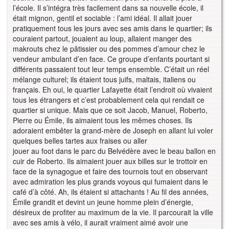
l’école. Il s’intégra très facilement dans sa nouvelle école, il
était mignon, gentil et sociable : l’ami idéal. Il allait jouer
pratiquement tous les jours avec ses amis dans le quartier; ils
couraient partout, jouaient au loup, allaient manger des
makrouts chez le pâtissier ou des pommes d’amour chez le
vendeur ambulant d’en face. Ce groupe d’enfants pourtant si
différents passaient tout leur temps ensemble. C’était un réel
mélange culturel; ils étaient tous juifs, maltais, italiens ou
français. Eh oui, le quartier Lafayette était l’endroit où vivaient
tous les étrangers et c’est probablement cela qui rendait ce
quartier si unique. Mais que ce soit Jacob, Manuel, Roberto,
Pierre ou Émile, ils aimaient tous les mêmes choses. Ils
adoraient embêter la grand-mère de Joseph en allant lui voler
quelques belles tartes aux fraises ou aller
jouer au foot dans le parc du Belvédère avec le beau ballon en
cuir de Roberto. Ils aimaient jouer aux billes sur le trottoir en
face de la synagogue et faire des tournois tout en observant
avec admiration les plus grands voyous qui fumaient dans le
café d’à côté. Ah, ils étaient si attachants ! Au fil des années,
Émile grandit et devint un jeune homme plein d’énergie,
désireux de profiter au maximum de la vie. Il parcourait la ville
avec ses amis à vélo, il aurait vraiment aimé avoir une