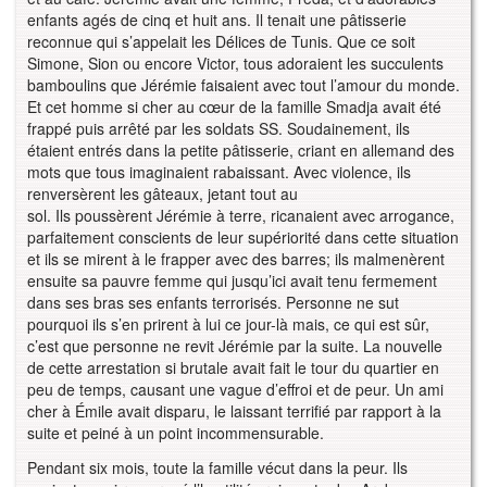
enfants agés de cinq et huit ans. Il tenait une pâtisserie
reconnue qui s’appelait les Délices de Tunis. Que ce soit
Simone, Sion ou encore Victor, tous adoraient les succulents
bamboulins que Jérémie faisaient avec tout l’amour du monde.
Et cet homme si cher au cœur de la famille Smadja avait été
frappé puis arrêté par les soldats SS. Soudainement, ils
étaient entrés dans la petite pâtisserie, criant en allemand des
mots que tous imaginaient rabaissant. Avec violence, ils
renversèrent les gâteaux, jetant tout au
sol. Ils poussèrent Jérémie à terre, ricanaient avec arrogance,
parfaitement conscients de leur supériorité dans cette situation
et ils se mirent à le frapper avec des barres; ils malmenèrent
ensuite sa pauvre femme qui jusqu’ici avait tenu fermement
dans ses bras ses enfants terrorisés. Personne ne sut
pourquoi ils s’en prirent à lui ce jour-là mais, ce qui est sûr,
c’est que personne ne revit Jérémie par la suite. La nouvelle
de cette arrestation si brutale avait fait le tour du quartier en
peu de temps, causant une vague d’effroi et de peur. Un ami
cher à Émile avait disparu, le laissant terrifié par rapport à la
suite et peiné à un point incommensurable.
Pendant six mois, toute la famille vécut dans la peur. Ils