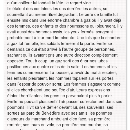
qu’un coiffeur lui tondait la tête, le regard vide.
Ils étaient des centaines les uns derrière les autres, se
soumettant au même rituel dégradant. Le père de famille fut
ensuite mis dans une énorme chambre à gaz où il y avait déjà
des femmes, des enfants et des nourrissons qui pleuraient. Il y
avait aussi des hommes assis, les yeux fermés, songeant
probablement à leur mort imminente. Une fois que la chambre
à gaz fut remplie, les soldats fermèrent la porte. Émile se
demanda ce qui était arrivé à l’autre groupe de personnes,
sachant qu’ils avaient pris une autre direction complètement
opposée. Tout à coup, un gaz sorti des énormes tubes
positionnés aux quatre coins de la salle. Les hommes et les
femmes commencèrent à tousser, à avoir du mal à respirer,
les enfants pleuraient, les hommes tapaient sur les portes
dans l’espoir de pouvoir sortir. Les femmes s’agitaient comme
si elles cherchaient une bouffée d’air. Leurs expressions
étaient horrifiantes, les gens ne parvenaient plus à parler.
Émile ne pouvait plus sentir l’air passer correctement dans ses
poumons, il vit sa vie défiler devant lui, ses souvenirs, ses
sorties au parc du Belvédère avec ses amis, les pommes
d’amours du marchand ambulant d’en face, sa première
rentrée, ses tours en vélo, sa première communion, sa