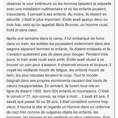
observer la cour extérieure où les femmes faisaient la vaisselle
avec une installation rudimentaire et où les enfants jouaient,
insouciants. Il pensait à ses enfants. Au moins, ils étaient en
sécurité, c’était le plus important. Émile avait aperçu deux ou
trois fois, celui qu’on appelait Aloïs Brunner, un homme cruel,
froid et sans cœur.
Après une semaine dans le camp, il fut embarqué de force
dans un train; les soldats les poussaient violemment dans des
wagons séparant femmes et enfants. Ils étaient entassés et ils
n’avaient quasiment pas de place pour bouger. Pendant trois
jours, le train avait roulé sans arrêt, Émile avait réussi à se
trouver un coin pour s’asseoir. Il observait encore et toujours; il
voyait les vieillards mourir de fatigue, les enfants mourir de
faim, les plus robustes tenaient le coup. Tout le monde
baignait dans ses propres excréments causant des hauts de
cœurs insupportables. En arrivant, ils furent tous mis en
ligne.Ils étaient 1309, dont 324 enfants et nourrissons. C’était
le convoi n°77, son convoi, sa mise à mort… il avait 42 ans. Il
savait que passé 30 ou 35 ans, il était considéré comme trop
vieux. Il tourna la tête et regarda un homme dans un uniforme
de nazi trier comme de vulgaires objets les enfants, les
hommes, les femmes et les vieillards en deux catégories. Puis,