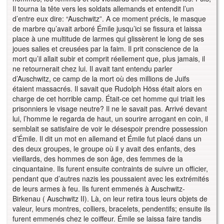
Il tourna la tête vers les soldats allemands et entendit l’un
d’entre eux dire: “Auschwitz”. A ce moment précis, le masque
de marbre qu’avait arboré Émile jusqu’ici se fissura et laissa
place à une multitude de larmes qui glissèrent le long de ses
joues salies et creusées par la faim. Il prit conscience de la
mort qu’il allait subir et comprit réellement que, plus jamais, il
ne retournerait chez lui. Il avait tant entendu parler
d’Auschwitz, ce camp de la mort où des millions de Juifs
étaient massacrés. Il savait que Rudolph Höss était alors en
charge de cet horrible camp. Était-ce cet homme qui triait les
prisonniers le visage neutre? Il ne le savait pas. Arrivé devant
lui, l’homme le regarda de haut, un sourire arrogant en coin, il
semblait se satisfaire de voir le désespoir prendre possession
d’Émile. Il dit un mot en allemand et Émile fut placé dans un
des deux groupes, le groupe où il y avait des enfants, des
vieillards, des hommes de son âge, des femmes de la
cinquantaine. Ils furent ensuite contraints de suivre un officier,
pendant que d’autres nazis les poussaient avec les extrémités
de leurs armes à feu. Ils furent emmenés à Auschwitz-
Birkenau ( Auschwitz II). Là, on leur retira tous leurs objets de
valeur, leurs montres, colliers, bracelets, pendentifs; ensuite ils
furent emmenés chez le coiffeur. Émile se laissa faire tandis