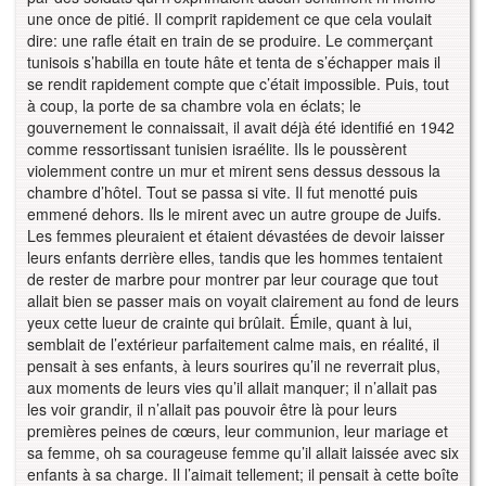
une once de pitié. Il comprit rapidement ce que cela voulait
dire: une rafle était en train de se produire. Le commerçant
tunisois s’habilla en toute hâte et tenta de s’échapper mais il
se rendit rapidement compte que c’était impossible. Puis, tout
à coup, la porte de sa chambre vola en éclats; le
gouvernement le connaissait, il avait déjà été identifié en 1942
comme ressortissant tunisien israélite. Ils le poussèrent
violemment contre un mur et mirent sens dessus dessous la
chambre d’hôtel. Tout se passa si vite. Il fut menotté puis
emmené dehors. Ils le mirent avec un autre groupe de Juifs.
Les femmes pleuraient et étaient dévastées de devoir laisser
leurs enfants derrière elles, tandis que les hommes tentaient
de rester de marbre pour montrer par leur courage que tout
allait bien se passer mais on voyait clairement au fond de leurs
yeux cette lueur de crainte qui brûlait. Émile, quant à lui,
semblait de l’extérieur parfaitement calme mais, en réalité, il
pensait à ses enfants, à leurs sourires qu’il ne reverrait plus,
aux moments de leurs vies qu’il allait manquer; il n’allait pas
les voir grandir, il n’allait pas pouvoir être là pour leurs
premières peines de cœurs, leur communion, leur mariage et
sa femme, oh sa courageuse femme qu’il allait laissée avec six
enfants à sa charge. Il l’aimait tellement; il pensait à cette boîte