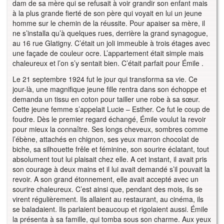
dam de sa mère qui se refusait à voir grandir son enfant mais
à la plus grande fierté de son père qui voyait en lui un jeune
homme sur le chemin de la réussite. Pour apaiser sa mère, il
ne s’installa qu’à quelques rues, derrière la grand synagogue,
au 16 rue Glatigny. C’était un joli immeuble à trois étages avec
une façade de couleur ocre. L’appartement était simple mais
chaleureux et l’on s’y sentait bien. C’était parfait pour Émile .
Le 21 septembre 1924 fut le jour qui transforma sa vie. Ce
jour-là, une magnifique jeune fille rentra dans son échoppe et
demanda un tissu en coton pour tailler une robe à sa sœur.
Cette jeune femme s’appelait Lucie – Esther. Ce fut le coup de
foudre. Dès le premier regard échangé, Émile voulut la revoir
pour mieux la connaître. Ses longs cheveux, sombres comme
l’ébène, attachés en chignon, ses yeux marron chocolat de
biche, sa silhouette frêle et féminine, son sourire éclatant, tout
absolument tout lui plaisait chez elle. A cet instant, il avait pris
son courage à deux mains et il lui avait demandé s’il pouvait la
revoir. A son grand étonnement, elle avait accepté avec un
sourire chaleureux. C’est ainsi que, pendant des mois, ils se
virent régulièrement. Ils allaient au restaurant, au cinéma, ils
se baladaient. Ils parlaient beaucoup et rigolaient aussi. Émile
la présenta à sa famille, qui tomba sous son charme. Aux yeux