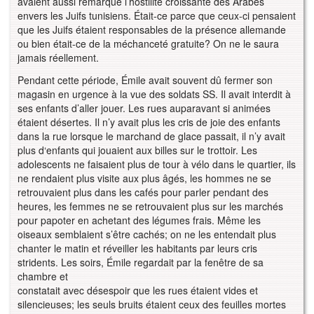
avaient aussi remarqué l’hostilité croissante des Arabes
envers les Juifs tunisiens. Était-ce parce que ceux-ci pensaient
que les Juifs étaient responsables de la présence allemande
ou bien était-ce de la méchanceté gratuite? On ne le saura
jamais réellement.
Pendant cette période, Émile avait souvent dû fermer son
magasin en urgence à la vue des soldats SS. Il avait interdit à
ses enfants d’aller jouer. Les rues auparavant si animées
étaient désertes. Il n’y avait plus les cris de joie des enfants
dans la rue lorsque le marchand de glace passait, il n’y avait
plus d‘enfants qui jouaient aux billes sur le trottoir. Les
adolescents ne faisaient plus de tour à vélo dans le quartier, ils
ne rendaient plus visite aux plus âgés, les hommes ne se
retrouvaient plus dans les cafés pour parler pendant des
heures, les femmes ne se retrouvaient plus sur les marchés
pour papoter en achetant des légumes frais. Même les
oiseaux semblaient s’être cachés; on ne les entendait plus
chanter le matin et réveiller les habitants par leurs cris
stridents. Les soirs, Émile regardait par la fenêtre de sa
chambre et
constatait avec désespoir que les rues étaient vides et
silencieuses; les seuls bruits étaient ceux des feuilles mortes