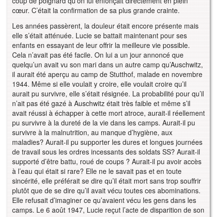
coup de poignard qu’on lui enfonçait directement en plein
cœur. C’était la confirmation de sa plus grande crainte.
Les années passèrent, la douleur était encore présente mais
elle s’était atténuée. Lucie se battait maintenant pour ses
enfants en essayant de leur offrir la meilleure vie possible.
Cela n’avait pas été facile. On lui a un jour annoncé que
quelqu’un avait vu son mari dans un autre camp qu’Auschwitz,
il aurait été aperçu au camp de Stutthof, malade en novembre
1944. Même si elle voulait y croire, elle voulait croire qu’il
aurait pu survivre, elle s’était résignée. La probabilité pour qu’il
n’ait pas été gazé à Auschwitz était très faible et même s’il
avait réussi à échapper à cette mort atroce, aurait-il réellement
pu survivre à la dureté de la vie dans les camps. Aurait-il pu
survivre à la malnutrition, au manque d’hygiène, aux
maladies? Aurait-il pu supporter les dures et longues journées
de travail sous les ordres incessants des soldats SS? Aurait-il
supporté d’être battu, roué de coups ? Aurait-il pu avoir accès
à l’eau qui était si rare? Elle ne le savait pas et en toute
sincérité, elle préférait se dire qu’il était mort sans trop souffrir
plutôt que de se dire qu’il avait vécu toutes ces abominations.
Elle refusait d’imaginer ce qu’avaient vécu les gens dans les
camps. Le 6 août 1947, Lucie reçut l’acte de disparition de son