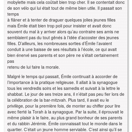
mobylette mais cela coûtait bien trop cher. Il se contentait donc
de son vélo qui lui était tout de même bien utile. Il passait son
temps
à flâner et à tenter de draguer quelques jolies jeunes filles
mais Émile était bien trop poli pour insister et avait donc
souvent du mal à y arriver alors qu’au contraire ses amis ne
semblaient pas du tout gênés à l’idée d’accoster des jeunes
filles. D’ailleurs, les nombreuses sorties d’Émile l’avaient
conduit à une baisse de ses résultats à l’école, ce qui avait
bien énervé ses parents et son père ne s’était certainement
pas
retenu de lui faire la morale.
Malgré le temps qui passait, Émile continuait à accorder de
l’importance à la pratique religieuse. Il allait à la synagogue
tous les vendredis soirs et les samedis et suivait à la lettre le
shabbat. Le jour de ses treize ans, il n’était pas peu fier lors de
la célébration de la bar-mitzvah. Plus tard, il avait eu le
privilège, pour la première fois, de monter au chiffer pour lire
avec fierté la Torah à la synagogue. Par la suite, il éprouvait le
même plaisir à le faire, au plus grand bonheur de ses parents
et du rabbin Jérémie. Émile connaissait tout le monde dans le
quartier. C’était un jeune homme serviable. C’est ainsi qu’il se