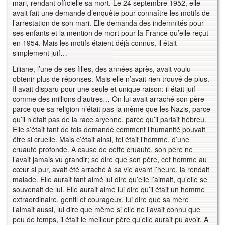
mari, rendant officielle sa mort. Le 24 septembre 1952, elle
avait fait une demande d’enquête pour connaître les motifs de
l’arrestation de son mari. Elle demanda des indemnités pour
ses enfants et la mention de mort pour la France qu’elle reçut
en 1954. Mais les motifs étaient déjà connus, il était
simplement juif…
Liliane, l’une de ses filles, des années après, avait voulu
obtenir plus de réponses. Mais elle n’avait rien trouvé de plus.
Il avait disparu pour une seule et unique raison: il était juif
comme des millions d’autres… On lui avait arraché son père
parce que sa religion n’était pas la même que les Nazis, parce
qu’il n’était pas de la race aryenne, parce qu’il parlait hébreu.
Elle s’était tant de fois demandé comment l’humanité pouvait
être si cruelle. Mais c’était ainsi, tel était l’homme, d’une
cruauté profonde. A cause de cette cruauté, son père ne
l’avait jamais vu grandir; se dire que son père, cet homme au
cœur si pur, avait été arraché à sa vie avant l’heure, la rendait
malade. Elle aurait tant aimé lui dire qu’elle l’aimait, qu’elle se
souvenait de lui. Elle aurait aimé lui dire qu’il était un homme
extraordinaire, gentil et courageux, lui dire que sa mère
l’aimait aussi, lui dire que même si elle ne l’avait connu que
peu de temps, il était le meilleur père qu’elle aurait pu avoir. A