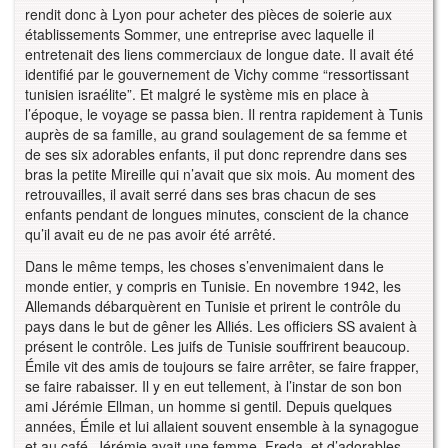
rendit donc à Lyon pour acheter des pièces de soierie aux
établissements Sommer, une entreprise avec laquelle il
entretenait des liens commerciaux de longue date. Il avait été
identifié par le gouvernement de Vichy comme “ressortissant
tunisien israélite”. Et malgré le système mis en place à
l’époque, le voyage se passa bien. Il rentra rapidement à Tunis
auprès de sa famille, au grand soulagement de sa femme et
de ses six adorables enfants, il put donc reprendre dans ses
bras la petite Mireille qui n’avait que six mois. Au moment des
retrouvailles, il avait serré dans ses bras chacun de ses
enfants pendant de longues minutes, conscient de la chance
qu’il avait eu de ne pas avoir été arrêté.
Dans le même temps, les choses s’envenimaient dans le
monde entier, y compris en Tunisie. En novembre 1942, les
Allemands débarquèrent en Tunisie et prirent le contrôle du
pays dans le but de gêner les Alliés. Les officiers SS avaient à
présent le contrôle. Les juifs de Tunisie souffrirent beaucoup.
Émile vit des amis de toujours se faire arrêter, se faire frapper,
se faire rabaisser. Il y en eut tellement, à l’instar de son bon
ami Jérémie Ellman, un homme si gentil. Depuis quelques
années, Émile et lui allaient souvent ensemble à la synagogue
et au café. Jérémie avait une femme, Freda, et d’adorables