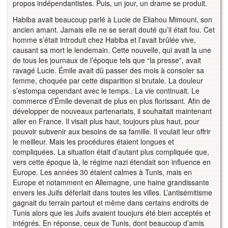
propos indépendantistes. Puis, un jour, un drame se produit.
Habiba avait beaucoup parlé à Lucie de Eliahou Mimouni, son
ancien amant. Jamais elle ne se serait douté qu’il était fou. Cet
homme s’était introduit chez Habiba et l’avait brûlée vive,
causant sa mort le lendemain. Cette nouvelle, qui avait la une
de tous les journaux de l’époque tels que “la presse”, avait
ravagé Lucie. Émile avait dû passer des mois à consoler sa
femme, choquée par cette disparition si brutale. La douleur
s’estompa cependant avec le temps.. La vie continuait. Le
commerce d’Émile devenait de plus en plus florissant. Afin de
développer de nouveaux partenariats, il souhaitait maintenant
aller en France. Il visait plus haut, toujours plus haut, pour
pouvoir subvenir aux besoins de sa famille. Il voulait leur offrir
le meilleur. Mais les procédures étaient longues et
compliquées. La situation était d’autant plus compliquée que,
vers cette époque là, le régime nazi étendait son influence en
Europe. Les années 30 étaient calmes à Tunis, mais en
Europe et notamment en Allemagne, une haine grandissante
envers les Juifs déferlait dans toutes les villes. L’antisémitisme
gagnait du terrain partout et même dans certains endroits de
Tunis alors que les Juifs avaient touojurs été bien acceptés et
intégrés. En réponse, ceux de Tunis, dont beaucoup d’amis