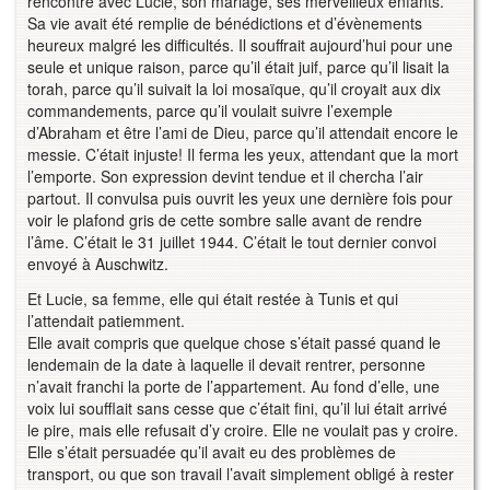
rencontre avec Lucie, son mariage, ses merveilleux enfants.
Sa vie avait été remplie de bénédictions et d’évènements
heureux malgré les difficultés. Il souffrait aujourd’hui pour une
seule et unique raison, parce qu’il était juif, parce qu’il lisait la
torah, parce qu’il suivait la loi mosaïque, qu’il croyait aux dix
commandements, parce qu’il voulait suivre l’exemple
d’Abraham et être l’ami de Dieu, parce qu’il attendait encore le
messie. C’était injuste! Il ferma les yeux, attendant que la mort
l’emporte. Son expression devint tendue et il chercha l’air
partout. Il convulsa puis ouvrit les yeux une dernière fois pour
voir le plafond gris de cette sombre salle avant de rendre
l’âme. C’était le 31 juillet 1944. C’était le tout dernier convoi
envoyé à Auschwitz.
Et Lucie, sa femme, elle qui était restée à Tunis et qui
l’attendait patiemment.
Elle avait compris que quelque chose s’était passé quand le
lendemain de la date à laquelle il devait rentrer, personne
n’avait franchi la porte de l’appartement. Au fond d’elle, une
voix lui soufflait sans cesse que c’était fini, qu’il lui était arrivé
le pire, mais elle refusait d’y croire. Elle ne voulait pas y croire.
Elle s’était persuadée qu’il avait eu des problèmes de
transport, ou que son travail l’avait simplement obligé à rester