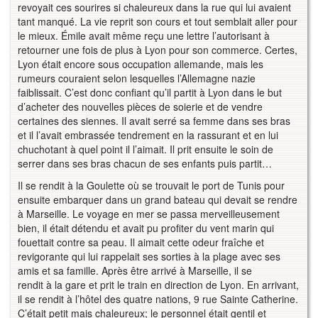
revoyait ces sourires si chaleureux dans la rue qui lui avaient
tant manqué. La vie reprit son cours et tout semblait aller pour
le mieux. Émile avait même reçu une lettre l’autorisant à
retourner une fois de plus à Lyon pour son commerce. Certes,
Lyon était encore sous occupation allemande, mais les
rumeurs couraient selon lesquelles l’Allemagne nazie
faiblissait. C’est donc confiant qu’il partit à Lyon dans le but
d’acheter des nouvelles pièces de soierie et de vendre
certaines des siennes. Il avait serré sa femme dans ses bras
et il l’avait embrassée tendrement en la rassurant et en lui
chuchotant à quel point il l’aimait. Il prit ensuite le soin de
serrer dans ses bras chacun de ses enfants puis partit…
Il se rendit à la Goulette où se trouvait le port de Tunis pour
ensuite embarquer dans un grand bateau qui devait se rendre
à Marseille. Le voyage en mer se passa merveilleusement
bien, il était détendu et avait pu profiter du vent marin qui
fouettait contre sa peau. Il aimait cette odeur fraîche et
revigorante qui lui rappelait ses sorties à la plage avec ses
amis et sa famille. Après être arrivé à Marseille, il se
rendit à la gare et prit le train en direction de Lyon. En arrivant,
il se rendit à l’hôtel des quatre nations, 9 rue Sainte Catherine.
C’était petit mais chaleureux; le personnel était gentil et