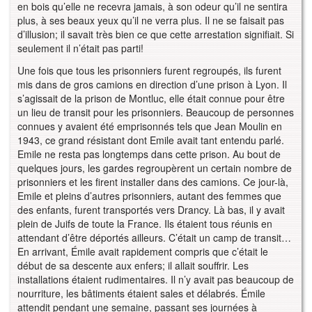
en bois qu’elle ne recevra jamais, à son odeur qu’il ne sentira
plus, à ses beaux yeux qu’il ne verra plus. Il ne se faisait pas
d’illusion; il savait très bien ce que cette arrestation signifiait. Si
seulement il n’était pas parti!
Une fois que tous les prisonniers furent regroupés, ils furent
mis dans de gros camions en direction d’une prison à Lyon. Il
s’agissait de la prison de Montluc, elle était connue pour être
un lieu de transit pour les prisonniers. Beaucoup de personnes
connues y avaient été emprisonnés tels que Jean Moulin en
1943, ce grand résistant dont Emile avait tant entendu parlé.
Emile ne resta pas longtemps dans cette prison. Au bout de
quelques jours, les gardes regroupèrent un certain nombre de
prisonniers et les firent installer dans des camions. Ce jour-là,
Emile et pleins d’autres prisonniers, autant des femmes que
des enfants, furent transportés vers Drancy. Là bas, il y avait
plein de Juifs de toute la France. Ils étaient tous réunis en
attendant d’être déportés ailleurs. C’était un camp de transit…
En arrivant, Émile avait rapidement compris que c’était le
début de sa descente aux enfers; il allait souffrir. Les
installations étaient rudimentaires. Il n’y avait pas beaucoup de
nourriture, les bâtiments étaient sales et délabrés. Émile
attendit pendant une semaine, passant ses journées à