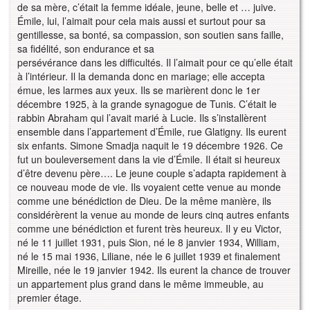
de sa mère, c’était la femme idéale, jeune, belle et … juive.
Émile, lui, l’aimait pour cela mais aussi et surtout pour sa
gentillesse, sa bonté, sa compassion, son soutien sans faille,
sa fidélité, son endurance et sa
persévérance dans les difficultés. Il l’aimait pour ce qu’elle était
à l’intérieur. Il la demanda donc en mariage; elle accepta
émue, les larmes aux yeux. Ils se marièrent donc le 1er
décembre 1925, à la grande synagogue de Tunis. C’était le
rabbin Abraham qui l’avait marié à Lucie. Ils s’installèrent
ensemble dans l’appartement d’Émile, rue Glatigny. Ils eurent
six enfants. Simone Smadja naquit le 19 décembre 1926. Ce
fut un bouleversement dans la vie d’Émile. Il était si heureux
d’être devenu père…. Le jeune couple s’adapta rapidement à
ce nouveau mode de vie. Ils voyaient cette venue au monde
comme une bénédiction de Dieu. De la même manière, ils
considérèrent la venue au monde de leurs cinq autres enfants
comme une bénédiction et furent très heureux. Il y eu Victor,
né le 11 juillet 1931, puis Sion, né le 8 janvier 1934, William,
né le 15 mai 1936, Liliane, née le 6 juillet 1939 et finalement
Mireille, née le 19 janvier 1942. Ils eurent la chance de trouver
un appartement plus grand dans le même immeuble, au
premier étage.