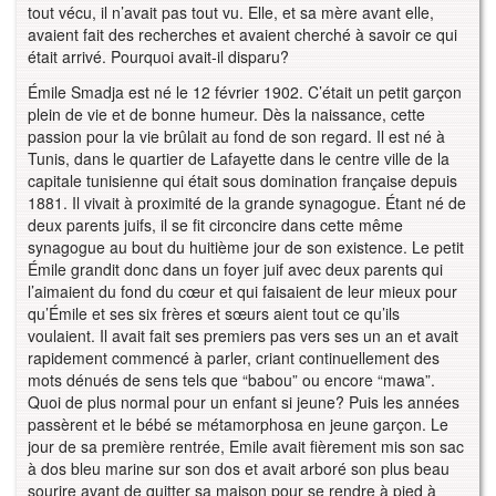
tout vécu, il n’avait pas tout vu. Elle, et sa mère avant elle,
avaient fait des recherches et avaient cherché à savoir ce qui
était arrivé. Pourquoi avait-il disparu?
Émile Smadja est né le 12 février 1902. C’était un petit garçon
plein de vie et de bonne humeur. Dès la naissance, cette
passion pour la vie brûlait au fond de son regard. Il est né à
Tunis, dans le quartier de Lafayette dans le centre ville de la
capitale tunisienne qui était sous domination française depuis
1881. Il vivait à proximité de la grande synagogue. Étant né de
deux parents juifs, il se fit circoncire dans cette même
synagogue au bout du huitième jour de son existence. Le petit
Émile grandit donc dans un foyer juif avec deux parents qui
l’aimaient du fond du cœur et qui faisaient de leur mieux pour
qu’Émile et ses six frères et sœurs aient tout ce qu’ils
voulaient. Il avait fait ses premiers pas vers ses un an et avait
rapidement commencé à parler, criant continuellement des
mots dénués de sens tels que “babou” ou encore “mawa”.
Quoi de plus normal pour un enfant si jeune? Puis les années
passèrent et le bébé se métamorphosa en jeune garçon. Le
jour de sa première rentrée, Emile avait fièrement mis son sac
à dos bleu marine sur son dos et avait arboré son plus beau
sourire avant de quitter sa maison pour se rendre à pied à