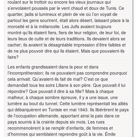
roulant sur le trottoir ou encore les vieux journaux qui
s’envolaient poussés par le vent chaud et doux de Tunis. Ce
quartier, jadis si lumineux et plein de vie où l’on voyait de
partout les gens sourirent, était alors désert, laissant place à la
morosité et à la mélancolie. Les Juifs avaient toujours
montré qu’ils étaient fiers, fiers de leur religion, de leur foi, de
leurs lieux de culte et de leurs traditions. Ils devaient alors se
cacher; ils avaient la désagréable impression d’être faibles et
de ne plus pouvoir dire qui ils étaient. Mais que pouvaient-ils
faire?
Les enfants grandissaient dans la peur et dans
l’incompréhension; ils ne pouvaient pas comprendre pourquoi
cela arrivait. Qu’avaient-ils fait de mal? C’est ce que
demandait tous les soirs Liliane à son père. Que pouvait-il lui
répondre? Que pouvait-il dire à sa fille? Mais à chaque
malheur, à chaque sombre épreuve, il y a une issue, une
lumière au bout du tunnel. Cette lumière représentait les alliés
qui débarquèrent en Tunisie en mai 1943. Ils libérèrent le pays
de l’occupation allemande, apportant ainsi la paix dans ce
pays soumis à la crainte depuis six mois. Les rues
recommencèrent à se remplir d’enfants, de femmes et
d’hommes qui semblaient reprendre goût à la vie. Émile