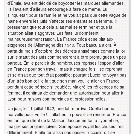
d’Émile, avaient décidé de boycotter les marques allemandes.
Ils l’avaient d’ailleurs encouragé à faire de même. Lui
s’inquiétait pour sa famille et ne voulait pas que cette vague de
haine envers les juifs n’affecte ses enfants et sa femme. Il
pressentait que tout cela allait mal se terminer et que la
situation allait s’aggraver. Les faits lui donnèrent
malheureusement raison. La France céda et se plia aux
exigences de l’Allemagne dès 1940. Tout bascula alors. À
partir du mois d’octobre, des décrets antisémites comme la loi
sur le statut des juifs commencèrent à être promulgués un peu
partout. Émile perdit à de nombreuses reprises l’espoir d’aller
en France pour son travail, mais à chaque fois il se reprenait
et se disait que tout était possible; pourtant Lucie ne voyait pas
d’un très bon œil le fait que son mari veuille aller en France
pendant cette période si troublée. Malgré les réticences de sa
femme, il continua de demander une autorisation pour aller à
Lyon pour raisons commerciales et professionnelles.
Un jour, le 11 juillet 1942, une lettre arriva. Quelle bonne
nouvelle pour Émile ! Il allait enfin pouvoir se rendre en France
en tant que client de la Maison Jacquemetton à Lyon et ce,
malgré ses origines juives. Son épouse voyait les choses très
différemment. Emile ne laissa pas passer l’occasion; il se