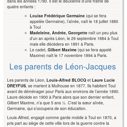
dans les années 1790. Il est le deuxième d’une fratrie de
quatre enfants :
Louise Frédérique Germaine
(qui se fera
appelée Germaine), l’aînée, naît le 18 juillet 1880
à Toul
Madeleine, Andrée, Georgette
naît un peu plus
d’un an après Léon, le 29 septembre 1884 à Toul
mais elle décèdera en 1891 à Paris.
Le cadet,
Gilbert Maxime
(qui se fera appelé
Maxime) naît le 17 novembre 1894 à Paris.
Les parents de Léon-Jacques 
Les parents de Léon,
Louis-Alfred BLOCQ
et
Laure Lucie
DREYFUS
, se marient à Mulhouse en 1877. Ils habitent Toul
avant de déménager pour Paris aux environs de l’année 1890.
Laure décède en 1900 à Paris alors que son dernier enfant,
Gilbert Maxime, n’a que 5 ans ½. C’est la sœur aînée,
Germaine, qui s’occupera de son éducation.
Louis-Alfred, engagé comme garde mobile à Toul en 1870, a
pris part au siège de cette ville lors de la guerre contre la