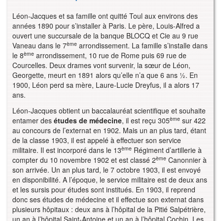
Léon-Jacques et sa famille ont quitté Toul aux environs des
années 1890 pour s’installer à Paris. Le père, Louis-Alfred a
ouvert une succursale de la banque BLOCQ et Cie au 9 rue
ème
Vaneau dans le 7
arrondissement. La famille s’installe dans
ème
le 8
arrondissement, 10 rue de Rome puis 69 rue de
Courcelles. Deux drames vont survenir, la sœur de Léon,
Georgette, meurt en 1891 alors qu’elle n’a que 6 ans ½. En
1900, Léon perd sa mère, Laure-Lucie Dreyfus, il a alors 17
ans.
Léon-Jacques obtient un baccalauréat scientifique et souhaite
ème
entamer des
études de médecine
, il est reçu 305
sur 422
au concours de l’externat en 1902. Mais un an plus tard, étant
de la classe 1903, il est appelé à effectuer son service
ème
militaire. Il est incorporé dans le 13
Régiment d’artillerie à
ème
compter du 10 novembre 1902 et est classé 2
Canonnier à
son arrivée. Un an plus tard, le 7 octobre 1903, il est envoyé
en disponibilité. A l’époque, le service militaire est de deux ans
et les sursis pour études sont institués. En 1903, il reprend
donc ses études de médecine et il effectue son externat dans
plusieurs hôpitaux : deux ans à l’hôpital de la Pitié Salpétrière,
un an à l’hôpital Saint-Antoine et un an à l’hôpital Cochin. Les