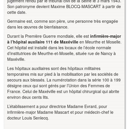
jugement rendu par le tribunal civil de la Seine le 3 mars 1943.
Son patronyme devient Maxime BLOCQ-MASCART à partir de
cette date.
Germaine est, comme son père, une personne très engagée
dans les œuvres de bienfaisance.
Durant la Première Guerre mondiale, elle est
infirmière-major
à l’hôpital auxilaire 111 de Maxéville
en Meurthe et Moselle.
Cet hôpital est installé dans les locaux de l’école normale
d’institutrices de Meurthe-et-Moselle, située rue de Nancy à
Maxéville.
Les hôpitaux auxiliaires sont des hôpitaux militaires
temporaires mis sur pied à la mobilisation par les sociétés de
secours aux blessés. La numérotation dans la série 100 à 199
désigne ceux qui sont gérés par l’Union des Femmes de
France. Celui de Maxéville est un hôpital chirurgical qui abrite
environ deux cents lits.
L’établissement a pour directrice Madame Evrard, pour
infirmière-major Madame Mascart et pour médecin-chef le
docteur Louis Senlecq.