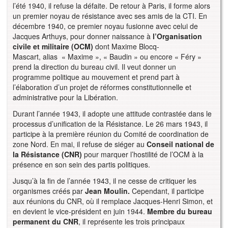
l’été 1940, il refuse la défaite. De retour à Paris, il forme alors
un premier noyau de résistance avec ses amis de la CTI. En
décembre 1940, ce premier noyau fusionne avec celui de
Jacques Arthuys, pour donner naissance à
l’Organisation
civile et militaire
(OCM)
dont Maxime Blocq-
Mascart, alias « Maxime », « Baudin » ou encore « Féry »
prend la direction du bureau civil. Il veut donner un
programme politique au mouvement et prend part à
l’élaboration d’un projet de réformes constitutionnelle et
administrative pour la Libération.
Durant l’année 1943, il adopte une attitude contrastée dans le
processus d’unification de la Résistance. Le 26 mars 1943, il
participe à la première réunion du Comité de coordination de
zone Nord. En mai, il refuse de siéger au
Conseil national de
la Résistance (CNR)
pour marquer l’hostilité de l’OCM à la
présence en son sein des partis politiques.
Jusqu’à la fin de l’année 1943, il ne cesse de critiquer les
organismes créés par
Jean Moulin.
Cependant, il participe
aux réunions du CNR, où il remplace Jacques-Henri Simon, et
en devient le vice-président en juin 1944.
Membre du bureau
permanent du CNR
, il représente les trois principaux