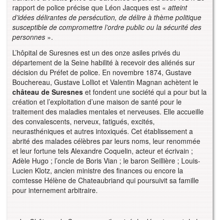
rapport de police précise que Léon Jacques est «
atteint
d’idées délirantes de persécution, de délire à thème politique
susceptible de compromettre l’ordre public ou la sécurité des
personnes
».
L’hôpital de Suresnes est un des onze asiles privés du
département de la Seine habilité à recevoir des aliénés sur
décision du Préfet de police. En novembre 1874, Gustave
Bouchereau, Gustave Lolliot et Valentin Magnan achètent le
château de Suresnes
et fondent une société qui a pour but la
création et l’exploitation d’une maison de santé pour le
traitement des maladies mentales et nerveuses. Elle accueille
des convalescents, nerveux, fatigués, excités,
neurasthéniques et autres intoxiqués. Cet établissement a
abrité des malades célèbres par leurs noms, leur renommée
et leur fortune tels Alexandre Coquelin, acteur et écrivain ;
Adèle Hugo ; l’oncle de Boris Vian ; le baron Seillière ; Louis-
Lucien Klotz, ancien ministre des finances ou encore la
comtesse Hélène de Chateaubriand qui poursuivit sa famille
pour internement arbitraire.