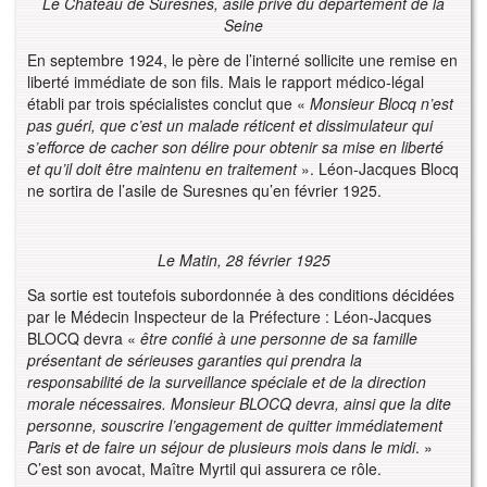
Le Château de Suresnes, asile privé du département de la
Seine
En septembre 1924, le père de l’interné sollicite une remise en
liberté immédiate de son fils. Mais le rapport médico-légal
établi par trois spécialistes conclut que «
Monsieur Blocq n’est
pas guéri, que c’est un malade réticent et dissimulateur qui
s’efforce de cacher son délire pour obtenir sa mise en liberté
et qu’il doit être maintenu en traitement
». Léon-Jacques Blocq
ne sortira de l’asile de Suresnes qu’en février 1925.
Le Matin,
28 février 1925
Sa sortie est toutefois subordonnée à des conditions décidées
par le Médecin Inspecteur de la Préfecture : Léon-Jacques
BLOCQ devra «
être confié à une personne de sa famille
présentant de sérieuses garanties qui prendra la
responsabilité de la surveillance spéciale et de la direction
morale nécessaires. Monsieur BLOCQ devra, ainsi que la dite
personne, souscrire l’engagement de quitter immédiatement
Paris et de faire un séjour de plusieurs mois dans le midi
. »
C’est son avocat, Maître Myrtil qui assurera ce rôle.