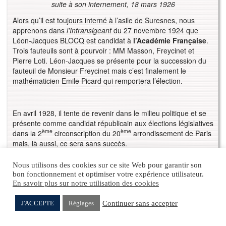
suite à son internement, 18 mars 1926
Alors qu’il est toujours interné à l’asile de Suresnes, nous
apprenons dans
l’Intransigeant
du 27 novembre 1924 que
Léon-Jacques BLOCQ est candidat à
l’Académie Française
.
Trois fauteuils sont à pourvoir : MM Masson, Freycinet et
Pierre Loti. Léon-Jacques se présente pour la succession du
fauteuil de Monsieur Freycinet mais c’est finalement le
mathématicien Emile Picard qui remportera l’élection.
En avril 1928, il tente de revenir dans le milieu politique et se
présente comme candidat républicain aux élections législatives
ème
ème
dans la 2
circonscription du 20
arrondissement de Paris
mais, là aussi, ce sera sans succès.
Léon-Jacques BLOCQ semble s’être dirigé ensuite vers une
Nous utilisons des cookies sur ce site Web pour garantir son
nouvelle activité professionnelle : sur sa carte d’électeur de
bon fonctionnement et optimiser votre expérience utilisateur.
1938, nous apprenons qu’il est
publiciste
et qu’il demeure 26
En savoir plus sur notre utilisation des cookies
ème
avenue Montaigne dans le 8
arrondissement de Paris. Sa
santé est fragile et, alors qu’il a cinquante ans, il est soigné
Continuer sans accepter
J'ACCEPTE
Réglages
pour une septicémie, une pleurésie purulente et une
Anna SUSSMANN
Jacqueline RAPPOPORT
pneumonie. Il semble se faire oublier des services de police au