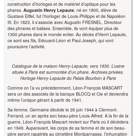
construction d’horloges et de matériel d’optique pour les
phares.
Augustin Henry Lepaute
, né en 1800, élève de
Gustave Eiffel, fut l’horloger de Louis-Philippe et de Napoléon
III. En 1823, il s’associe avec Augustin FRESNEL, Directeur
des phrares et balises. Ensemble, ils vont équiper plus de
1300 phares dans le monde entier. Au décès d’Henri Lepaute,
ce sont ses fils, Edouard-Léon et Paul-Joseph, qui vont
poursuivre l’activité.
Catalogue de la maison Henry-Lepaute, vers 1930. L’usine
située à Paris est surmontée d’un phare. Archives privées.
Horloge Henry-Lepaute du Palais Bourbon à Paris
Comme on l’a vu précédemment, Léon-François MASCART
sera un des associés de la banque BLOCQ et Cie et deviendra
même l’unique gérant à partir de 1941.
Sa femme, Germaine décède le 26 juin 1944 à Clermont-
Ferrand, un an après son beau-père Louis-Alfred. A la fin de la
guerre, Léon-François Mascart revient sur Paris où il décèdera
en 1949. Auparavant, les corps de sa femme et de son beau-
père seront rapatriés au cimetière Montparnasse, l’inhumation