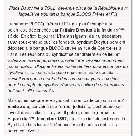
Place Dauphine à TOUL, devenue place de la République sur
laquelle se trouvait la banque BLOCQ Frères et Fils
La banque BLOCQ Frères et Fils n’a pas échappé à la
ème
polémique déclenchée par
l’affaire Dreyfus
à la fin du 19
siècle. En effet, le journal
L’Intransigeant du 10 décembre
1897
sous-entend que les fonds du syndicat Dreyfus seraient
déposés à la banque BLOCQ située 69 rue de Courcelles à
Paris. Les réunions du syndicat se tiendraient en ce lieu et
«
des sommes importantes auraient été versées récemment
par la maison Blocq entre les mains de tiers pour le compte du
syndicat
». Le journaliste pose également cette question :
«
Est-il vrai que le montant des sommes payées, à ce jour,
pour le compte du syndicat s’élève au chiffre de sept millions
huit cent mille francs ?
».
Mais qu’est-ce que le « syndicat » dont parle ce journaliste ?
Emile Zola
, convaincu de l’erreur judiciaire, s’est beaucoup
investi dans l’affaire Dreyfus. Il publie, dans le journal Le
er
Figaro du 1
décembre 1897
, un article intitulé justement Le
Syndicat, dans lequel il dénonce les calomnies contre les
banques juives :