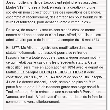
Joseph-Julien, le fils de Jacob, vient rejoindre les associés.
Maître Viller, notaire à Toul, enregistre la création « d’une
société en nom collectif pour faire des opérations de banque,
escompte et recouvrement, des entreprises pour fourniture de
vivres et fourrages, pour achat et vente d’immeubles ».
En 1874, de nouveaux statuts sont signés chez ce même
notaire car Léon décède et c’est Louis-Alfred, son fils, qui est
admis à faire partie de la banque à compter du 15 mai 1874.
En 1877, Me Viller enregistre une modification dans les
statuts : désormais, tout associé pourra se retirer de
l’association « à toute époque et sans alléguer aucun motif »,
ce qui n’était pas le cas dans les précédents statuts. Cette
disposition sera mise en application en 1894 avec le départ de
Mathieu. La
banque BLOCQ FRERES ET FILS
est donc
constituée, en 1894, de Louis-Alfred et de son cousin Joseph-
Julien. Le dernier associé, Jacob, semble ne plus en faire
partie à cette date. L’établissement garde son siège social à
Toul, même après la création d’une succursale à Paris, 9 rue
Vaneau, par Louis-Alfred avec d’autres membres de la famille
comme on le verra ultérieurement.