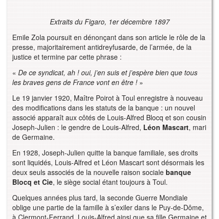
Extraits du Figaro, 1er décembre 1897
Emile Zola poursuit en dénonçant dans son article le rôle de la
presse, majoritairement antidreyfusarde, de l’armée, de la
justice et termine par cette phrase :
«
De ce syndicat, ah ! oui, j’en suis et j’espère bien que tous
les braves gens de France vont en être !
»
Le 19 janvier 1920, Maître Poirot à Toul enregistre à nouveau
des modifications dans les statuts de la banque : un nouvel
associé apparaît aux côtés de Louis-Alfred Blocq et son cousin
Joseph-Julien : le gendre de Louis-Alfred,
Léon Mascart
, mari
de Germaine.
En 1928, Joseph-Julien quitte la banque familiale, ses droits
sont liquidés, Louis-Alfred et Léon Mascart sont désormais les
deux seuls associés de la nouvelle raison sociale
banque
Blocq et Cie
, le siège social étant toujours à Toul.
Quelques années plus tard, la seconde Guerre Mondiale
oblige une partie de la famille à s’exiler dans le Puy-de-Dôme,
à Clermont-Ferrand. Louis-Alfred ainsi que sa fille Germaine et