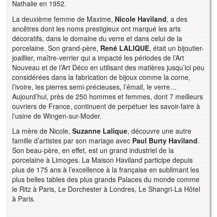
Nathalie en 1952.
La deuxième femme de Maxime,
Nicole Haviland
, a des
ancêtres dont les noms prestigieux ont marqué les arts
décoratifs, dans le domaine du verre et dans celui de la
porcelaine. Son grand-père,
René LALIQUE
, était un bijoutier-
joaillier, maître-verrier qui a impacté les périodes de l’Art
Nouveau et de l’Art Déco en utilisant des matières jusqu’ici peu
considérées dans la fabrication de bijoux comme la corne,
l’ivoire, les pierres semi-précieuses, l’émail, le verre…
Aujourd’hui, près de 250 hommes et femmes, dont 7 meilleurs
ouvriers de France, continuent de perpétuer les savoir-faire à
l’usine de Wingen-sur-Moder.
La mère de Nicole,
Suzanne Lalique
, découvre une autre
famille d’artistes par son mariage avec
Paul Burty Haviland
.
Son beau-père, en effet, est un grand industriel de la
porcelaine à Limoges. La Maison Haviland participe depuis
plus de 175 ans à l’excellence à la française en sublimant les
plus belles tables des plus grands Palaces du monde comme
le Ritz à Paris, Le Dorchester à Londres, Le Shangri-La Hôtel
à Paris.