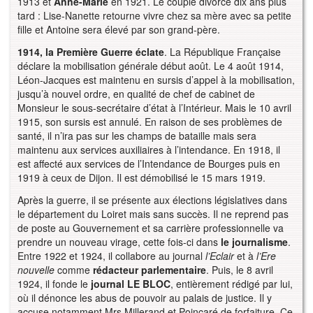
1913 et
Anne-Marie
en 1921. Le couple divorce dix ans plus
tard : Lise-Nanette retourne vivre chez sa mère avec sa petite
fille et Antoine sera élevé par son grand-père.
1914, la Première Guerre éclate
. La République Française
déclare la mobilisation générale début août. Le 4 août 1914,
Léon-Jacques est maintenu en sursis d’appel à la mobilisation,
jusqu’à nouvel ordre, en qualité de chef de cabinet de
Monsieur le sous-secrétaire d’état à l’Intérieur. Mais le 10 avril
1915, son sursis est annulé. En raison de ses problèmes de
santé, il n’ira pas sur les champs de bataille mais sera
maintenu aux services auxiliaires à l’intendance. En 1918, il
est affecté aux services de l’Intendance de Bourges puis en
1919 à ceux de Dijon. Il est démobilisé le 15 mars 1919.
Après la guerre, il se présente aux élections législatives dans
le département du Loiret mais sans succès. Il ne reprend pas
de poste au Gouvernement et sa carrière professionnelle va
prendre un nouveau virage, cette fois-ci dans
le journalisme
.
Entre 1922 et 1924, il collabore au journal
l’Eclair
et à
l’Ere
nouvelle
comme
rédacteur parlementaire
. Puis, le 8 avril
1924, il fonde le
journal LE BLOC
, entièrement rédigé par lui,
où il dénonce les abus de pouvoir au palais de justice. Il y
accuse notamment Mrs Millerand et Poincaré de forfaiture. Ce