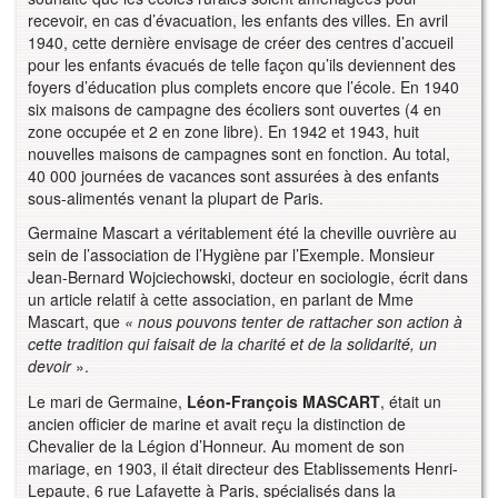
recevoir, en cas d’évacuation, les enfants des villes. En avril
1940, cette dernière envisage de créer des centres d’accueil
pour les enfants évacués de telle façon qu’ils deviennent des
foyers d’éducation plus complets encore que l’école. En 1940
six maisons de campagne des écoliers sont ouvertes (4 en
zone occupée et 2 en zone libre). En 1942 et 1943, huit
nouvelles maisons de campagnes sont en fonction. Au total,
40 000 journées de vacances sont assurées à des enfants
sous-alimentés venant la plupart de Paris.
Germaine Mascart a véritablement été la cheville ouvrière au
sein de l’association de l’Hygiène par l’Exemple. Monsieur
Jean-Bernard Wojciechowski, docteur en sociologie, écrit dans
un article relatif à cette association, en parlant de Mme
Mascart, que
« nous pouvons tenter de rattacher son action à
cette tradition qui faisait de la charité et de la solidarité, un
devoir
».
Le mari de Germaine,
Léon-François MASCART
, était un
ancien officier de marine et avait reçu la distinction de
Chevalier de la Légion d’Honneur. Au moment de son
mariage, en 1903, il était directeur des Etablissements Henri-
Lepaute, 6 rue Lafayette à Paris, spécialisés dans la