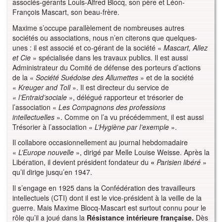
associés-gérants Louis-Alfred Blocq, son père et Léon-
François Mascart, son beau-frère.
Maxime s’occupe parallèlement de nombreuses autres
sociétés ou associations, nous n’en citerons que quelques-
unes : il est associé et co-gérant de la société «
Mascart, Allez
et Cie
» spécialisée dans les travaux publics. Il est aussi
Administrateur du Comité de défense des porteurs d’actions
de la «
Société Suédoise des Allumettes
» et de la société
«
Kreuger and Toll
». Il est directeur du service de
« l’Entraid’sociale
», délégué rapporteur et trésorier de
l’association «
Les Compagnons des professions
intellectuelles
». Comme on l’a vu précédemment, il est aussi
Trésorier à l’association «
L’Hygiène par l’exemple
».
Il collabore occasionnellement au journal hebdomadaire
«
L’Europe nouvelle
», dirigé par Melle Louise Weisse. Après la
Libération, il devient président fondateur du
«
Parisien libéré
»
qu’il dirige jusqu’en 1947.
Il s’engage en 1925 dans la Confédération des travailleurs
intellectuels (CTI) dont il est le vice-président à la veille de la
guerre. Mais Maxime Blocq-Mascart est surtout connu pour le
rôle qu’il a joué dans la
Résistance intérieure française.
Dès