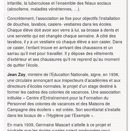
infantile, la tuberculose et l’ensemble des fléaux sociaux
(alcoolisme, maladies vénériennes, …).
Concrètement, l’association se fixe pour objectifs l’installation
de douches, lavabos, casiers- vestiaires dans les écoles.
Chaque élève doit avoir son verre à lui, sa brosse à dents et
une serviette qui est changée chaque semaine. A côté des
lavabos, il y a un vestiaire où chaque élève a son casier. Dans
ce casier, l’enfant trouve en arrivant des chaussons et un
sarrau qu’il met pour travailler. Il y dépose des vêtements
d’extérieur et ses chaussures qu’il ne reprend qu’au moment
de quitter l’école.
Jean Zay
, ministre de l’Education Nationale, signe, en 1936,
une circulaire annonçant aux inspecteurs d’académies et aux
directeurs d’écoles normales, le projet d’un stage destiné à
former les cadres des colonies de vacances. Une association
intitulée « Centre d’Entraînement pour la Formation du
Personnel des colonies de vacances et des Maisons de
Campagne des écoliers » est créée. Son secrétariat s’installe
dans les locaux de « l’Hygiène par l’Exemple ».
En mars 1939, Germaine Mascart s’attelle à ce projet et
souhaite que les écoles rurales soient aménagées pour