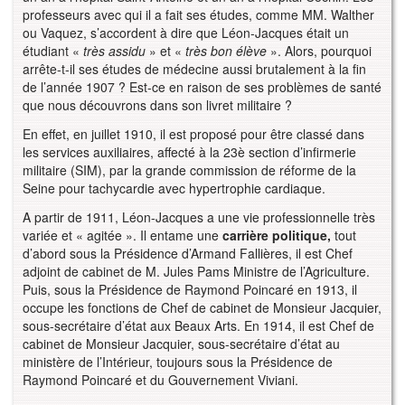
professeurs avec qui il a fait ses études, comme MM. Walther
ou Vaquez, s’accordent à dire que Léon-Jacques était un
étudiant «
très assidu
» et «
très bon élève
». Alors, pourquoi
arrête-t-il ses études de médecine aussi brutalement à la fin
de l’année 1907 ? Est-ce en raison de ses problèmes de santé
que nous découvrons dans son livret militaire ?
En effet, en juillet 1910, il est proposé pour être classé dans
les services auxiliaires, affecté à la 23è section d’infirmerie
militaire (SIM), par la grande commission de réforme de la
Seine pour tachycardie avec hypertrophie cardiaque.
A partir de 1911, Léon-Jacques a une vie professionnelle très
variée et « agitée ». Il entame une
carrière politique,
tout
d’abord sous la Présidence d’Armand Fallières, il est Chef
adjoint de cabinet de M. Jules Pams Ministre de l’Agriculture.
Puis, sous la Présidence de Raymond Poincaré en 1913, il
occupe les fonctions de Chef de cabinet de Monsieur Jacquier,
sous-secrétaire d’état aux Beaux Arts. En 1914, il est Chef de
cabinet de Monsieur Jacquier, sous-secrétaire d’état au
ministère de l’Intérieur, toujours sous la Présidence de
Raymond Poincaré et du Gouvernement Viviani.