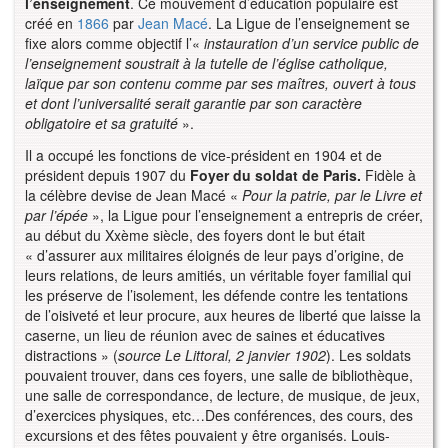
l’enseignement
. Ce mouvement d’éducation populaire est
créé en
1866
par
Jean Macé
. La Ligue de l’enseignement se
fixe alors comme objectif l’«
instauration d’un service public de
l’enseignement soustrait à la tutelle de l’église catholique,
laïque par son contenu comme par ses maîtres, ouvert à tous
et dont l’universalité serait garantie par son caractère
obligatoire et sa gratuité
».
Il a occupé les fonctions de vice-président en 1904 et de
président depuis 1907 du
Foyer du soldat de Paris.
Fidèle à
la célèbre devise de Jean Macé «
Pour la patrie, par le Livre et
par l’épée
», la Ligue pour l’enseignement a entrepris de créer,
au début du Xxème siècle, des foyers dont le but était
« d’assurer aux militaires éloignés de leur pays d’origine, de
leurs relations, de leurs amitiés, un véritable foyer familial qui
les préserve de l’isolement, les défende contre les tentations
de l’oisiveté et leur procure, aux heures de liberté que laisse la
caserne, un lieu de réunion avec de saines et éducatives
distractions » (
source Le Littoral, 2 janvier 1902
). Les soldats
pouvaient trouver, dans ces foyers, une salle de bibliothèque,
une salle de correspondance, de lecture, de musique, de jeux,
d’exercices physiques, etc…Des conférences, des cours, des
excursions et des fêtes pouvaient y être organisés. Louis-