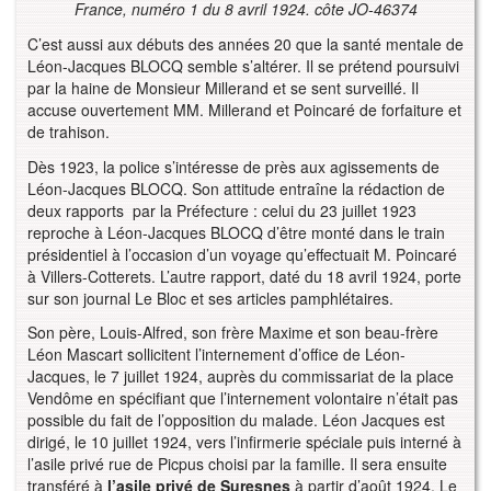
France, numéro 1 du 8 avril 1924. côte JO-46374
C’est aussi aux débuts des années 20 que la santé mentale de
Léon-Jacques BLOCQ semble s’altérer. Il se prétend poursuivi
par la haine de Monsieur Millerand et se sent surveillé. Il
accuse ouvertement MM. Millerand et Poincaré de forfaiture et
de trahison.
Dès 1923, la police s’intéresse de près aux agissements de
Léon-Jacques BLOCQ. Son attitude entraîne la rédaction de
deux rapports par la Préfecture : celui du 23 juillet 1923
reproche à Léon-Jacques BLOCQ d’être monté dans le train
présidentiel à l’occasion d’un voyage qu’effectuait M. Poincaré
à Villers-Cotterets. L’autre rapport, daté du 18 avril 1924, porte
sur son journal Le Bloc et ses articles pamphlétaires.
Son père, Louis-Alfred, son frère Maxime et son beau-frère
Léon Mascart sollicitent l’internement d’office de Léon-
Jacques, le 7 juillet 1924, auprès du commissariat de la place
Vendôme en spécifiant que l’internement volontaire n’était pas
possible du fait de l’opposition du malade. Léon Jacques est
dirigé, le 10 juillet 1924, vers l’infirmerie spéciale puis interné à
l’asile privé rue de Picpus choisi par la famille. Il sera ensuite
transféré à
l’asile privé de Suresnes
à partir d’août 1924. Le