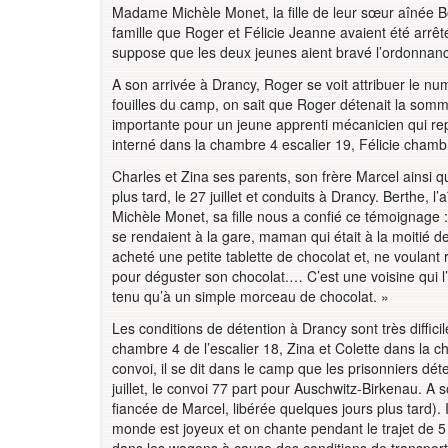
Madame Michèle Monet, la fille de leur sœur aînée Ber
famille que Roger et Félicie Jeanne avaient été arrêt
suppose que les deux jeunes aient bravé l’ordonnance
A son arrivée à Drancy, Roger se voit attribuer le 
fouilles du camp, on sait que Roger détenait la som
importante pour un jeune apprenti mécanicien qui rep
interné dans la chambre 4 escalier 19, Félicie chambr
Charles et Zina ses parents, son frère Marcel ainsi q
plus tard, le 27 juillet et conduits à Drancy. Berthe
Michèle Monet, sa fille nous a confié ce témoignage 
se rendaient à la gare, maman qui était à la moitié
acheté une petite tablette de chocolat et, ne voulant
pour déguster son chocolat.… C’est une voisine qui l
tenu qu’à un simple morceau de chocolat. »
Les conditions de détention à Drancy sont très diffici
chambre 4 de l’escalier 18, Zina et Colette dans la
convoi, il se dit dans le camp que les prisonniers dé
juillet, le convoi 77 part pour Auschwitz-Birkenau. A s
fiancée de Marcel, libérée quelques jours plus tard). I
monde est joyeux et on chante pendant le trajet de 5