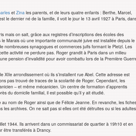
arles
et
Zina
les parents, et de leurs quatre enfants : Berthe, Marcel,
t le dernier né de la famille, il voit le jour le 13 avril 1927 à Paris, dan
is mais on sait, grâce aux registres d’inscriptions des écoles des
ns le Marais où une importante communauté juive est installée depuis le
e de nombreuses synagogues et commerces juifs formant le Pletzl. Les
cette activité ne perdure pas. Roger grandit à Paris dans un milieu
 une pension d’invalidité pour avoir combattu lors de la Première Guerr
 XIIe arrondissement où ils s’installent rue Abel. Cette adresse est
vons pas trouvé de traces de la scolarité de Roger. Cependant, les
canicien – et même mécanicien. Un centre de formation d’apprentis
du domicile familial, il est possible qu’il y ait étudié.
che au nom de Roger ainsi que de Félicie Jeanne. En revanche, les fiche
les archives. On ne sait pas si elles ont été détruites ou si les adultes
illet 1944. Ils arrivent dans un commissariat de quartier à 19h10 et en
r être transférés à Drancy.