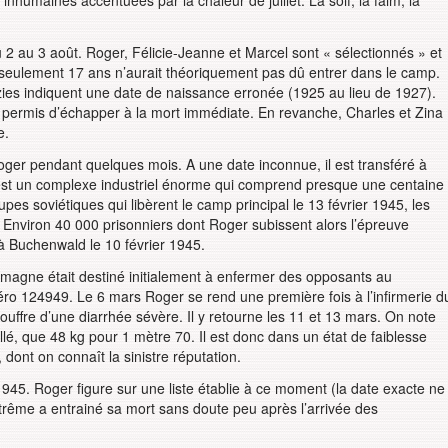
nhumaines accentuées par la chaleur de juillet. La soif, la faim, la
 2 au 3 août. Roger, Félicie-Jeanne et Marcel sont « sélectionnés » et
e seulement 17 ans n’aurait théoriquement pas dû entrer dans le camp.
azies indiquent une date de naissance erronée (1925 au lieu de 1927).
a permis d’échapper à la mort immédiate. En revanche, Charles et Zina
e.
oger pendant quelques mois. A une date inconnue, il est transféré à
 est un complexe industriel énorme qui comprend presque une centaine
es soviétiques qui libèrent le camp principal le 13 février 1945, les
 Environ 40 000 prisonniers dont Roger subissent alors l’épreuve
e à Buchenwald le 10 février 1945.
emagne était destiné initialement à enfermer des opposants au
ro 124949. Le 6 mars Roger se rend une première fois à l’infirmerie d
souffre d’une diarrhée sévère. Il y retourne les 11 et 13 mars. On note
illé, que 48 kg pour 1 mètre 70. Il est donc dans un état de faiblesse
 dont on connaît la sinistre réputation.
1945. Roger figure sur une liste établie à ce moment (la date exacte ne
xtrême a entrainé sa mort sans doute peu après l’arrivée des