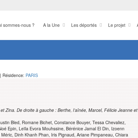
i sommes-nous ?
A la Une
Les déportés
Le projet
| Résidence:
PARIS
 et Zina.
De droite à gauche : Berthe, l’aînée, Marcel, Félicie Jeanne et
gustin Bled, Romane Bichet, Constance Bouyer, Tessa Chevaliez,
Noé Epin, Leïla Evora Mouhssine, Bérénice Jamal El Din, Izoenn
Méric, Dinh Khanh Phan, Iris Pignaud, Ariane Pimpaneau, Chiara