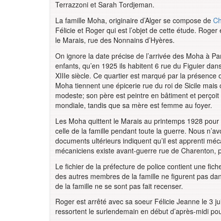
Terrazzoni et Sarah Tordjeman.
La famille Moha, originaire d’Alger se compose de
Ch
Félicie et Roger qui est l’objet de cette étude. Roger es
le Marais, rue des Nonnains d’Hyères.
On ignore la date précise de l’arrivée des Moha à Par
enfants, qu’en 1925 ils habitent 6 rue du Figuier da
XIIIe siècle. Ce quartier est marqué par la présenc
Moha tiennent une épicerie rue du roi de Sicile mais 
modeste; son père est peintre en bâtiment et perçoit
mondiale, tandis que sa mère est femme au foyer.
Les Moha quittent le Marais au printemps 1928 pour le
celle de la famille pendant toute la guerre. Nous n’a
documents ultérieurs indiquent qu’il est apprenti mé
mécaniciens existe avant-guerre rue de Charenton, près 
Le fichier de la préfecture de police contient une fi
des autres membres de la famille ne figurent pas dans 
de la famille ne se sont pas fait recenser.
Roger est arrêté avec sa soeur Félicie Jeanne le 3 ju
ressortent le surlendemain en début d’après-midi pou