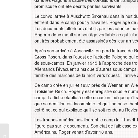
dans les wagons à cause des conditions de transport i
promiscuité ont été décrits par les survivants.
Le convoi arrive à Auschwitz-Birkenau dans la nuit du
entrent dans le camp pour y travailler. Roger âgé d
Les documents ultérieurs établis par les autorités n
Roger a donc menti sur son âge véritable ce qui lui 
ont très probablement été assassinés dès leur arrivé
Après son arrivée à Auschwitz, on perd la trace de R
Gross Rosen, dans l’ouest de l’actuelle Pologne qui
de sous-camps. En janvier 1945 à l’approche des troup
Allemands l’évacuent ainsi que d’autres sous-camps.
terrible des marches de la mort vers l’ouest. Il arriv
Ce camp créé en juillet 1937 près de Weimar, en All
Troisième Reich. Roger y est enregistré sous le numé
camp. La fiche établie à cette occasion indique qu’il 
que sa dentition est incomplète, et qu’il ne pèse, hab
extrême, ce qui explique qu’il se soit rendu au Revier,
Les troupes américaines libèrent le camp le 11 avril 
figure pas sur le document). Son état de faiblesse e
Américains. Roger venait d’avoir 18 ans.