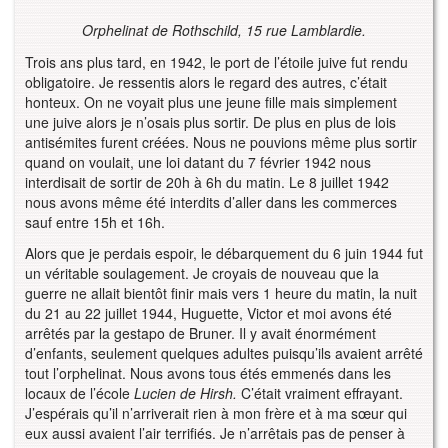
Orphelinat de Rothschild, 15 rue Lamblardie.
Trois ans plus tard, en 1942, le port de l’étoile juive fut rendu
obligatoire. Je ressentis alors le regard des autres, c’était
honteux. On ne voyait plus une jeune fille mais simplement
une juive alors je n’osais plus sortir. De plus en plus de lois
antisémites furent créées. Nous ne pouvions même plus sortir
quand on voulait, une loi datant du 7 février 1942 nous
interdisait de sortir de 20h à 6h du matin. Le 8 juillet 1942
nous avons même été interdits d’aller dans les commerces
sauf entre 15h et 16h.
Alors que je perdais espoir, le débarquement du 6 juin 1944 fut
un véritable soulagement. Je croyais de nouveau que la
guerre ne allait bientôt finir mais vers 1 heure du matin, la nuit
du 21 au 22 juillet 1944, Huguette, Victor et moi avons été
arrêtés par la gestapo de Bruner. Il y avait énormément
d’enfants, seulement quelques adultes puisqu’ils avaient arrêté
tout l’orphelinat. Nous avons tous étés emmenés dans les
locaux de l’école
Lucien de Hirsh.
C’était vraiment effrayant.
J’espérais qu’il n’arriverait rien à mon frère et à ma sœur qui
eux aussi avaient l’air terrifiés. Je n’arrêtais pas de penser à