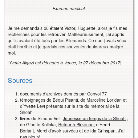
Examen médical.
Je me demandais où étaient Victor, Huguette, alors je fis mes
recherches pour les retrouver. Malheureusement, j’ai appris
qu’ils avaient été tués par les Allemands. Ce que j’avais vécu
était horrible et je gardais ces souvenirs douloureux malgré
moi.
[
Yvette Algazi est décédée à Vence, le 27 décembre 2017
]
Sources
documents d’archives donnés par Convoi 77
témoignages de Béqui Pisanti, de Marceline Loridan et
d’Yvette Levi présents sur le site du mémorial de la
Shoah
livres de Simone Veil,
Jeunesse au temps de la Shoah
;
de Ginette Kolinka,
Retour à Birkenau
; d’Henri
Borlant,
Merci d’avoir survécu
et de Ida Grinspan,
J’ai
pas pleuré