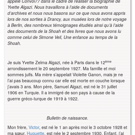
appelé Convoi77 dans le cadre de réaliser la biographie de
Yvette Algazi. Nous travaillons à l’aide de documents
d’archives et nous nous basons sur ce que nous avons appris
lors de nos sorties à Drancy, aux musées lors de notre voyage
à Berlin, des nombreux témoignages étudiés ainsi qu’à l’aide
des documents de la Shoah et des livres que nous avons lu
comme celui de Simone Veil, Une enfance au temps de la
Shoah.
ème
Je suis Yvette Zelma Algazi, née à Paris dans le 12
arrondissement le 20 septembre 1927. Ma famille et moi
sommes juifs. Ma mère s’appelait Violette Ganon, mais je ne
l’ai pas beaucoup connu car elle est morte en couche lorsque
j’avais 3 ans. Mon père, Samuel Algazi, est né le 31 juillet
1906 en Turquie. Il a immigré de son pays à cause de la
guerre gréco-turque de 1919 à 1922.
Bulletin de naissance.
Mon frère,
Victor
, est né le 1 an après moi le 3 octobre 1928 et
ma sœur,
Huguette
, est née le 2 septembre 1930. Enfant, j’ai