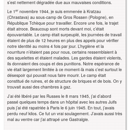
s’est nettement dégradée due aux mauvaises conditions.
er
Le 1
novembre 1944, je suis emmenée à Kratzau
(Chrastava) au sous-camp de Gros Rossen (Pologne), en
République Tchèque pour travailler. Encore une fois, le trajet
était atroce. Beaucoup sont morts devant moi, c’était
épouvantable. Le camp était surpeuplé, les journées de travail
étaient de plus de 12 heures en plus des appels pour vérifier
notre identité au moins 4 fois par jour. L’hygiène et la
nourriture n’étaient pas pour nous, certains ressemblaient à
des squelettes et étaient malades. Les gardes étaient violents,
ils donnaient des coups et des punitions. Notre espérance de
vie était largement limitée à ce moment-là mais c’est surtout le
désespoir qui pouvait nous faire mourir. Le camp était
constitué de ruines, et de structure de briques et de bois. On y
trouvait aussi des chambres à gaz.
J’ai été libéré par les Russes le 8 mars 1945, j’ai d’abord
passé quelques temps dans un hôpital avec les autres Juifs
puis j’ai été rapatriée à Paris le 6 juin 1945. En tout, j’avais
perdu neuf kilos. Ce fut un vrai soulagement. J’avais aussi très
mal au ventre car j’ai attrapé une Gastralgie.