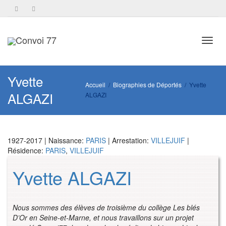
Toggl
Yvette
Accueil
Biographies de Déportés
Yvette
ALGAZI
ALGAZI
navig
1927-2017 | Naissance:
PARIS
| Arrestation:
VILLEJUIF
|
Résidence:
PARIS
,
VILLEJUIF
Yvette ALGAZI
Nous sommes des élèves de troisième du collège Les blés
D’Or en Seine-et-Marne, et nous travaillons sur un projet