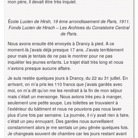
mon père, il devait être très inquiet
.
École
Lucien de Hirsh, 19 ème arrondissement de Paris, 1911.
F
onds Lucien de Hirsch – Les Archives du Consistoire Central
de Paris.
Nous avons ensuite été envoyés à Drancy à pied. A ce
moment-là j’avais déjà presque 17 ans. J’avais terriblement
peur mais je tentais de ne pas le montrer pour ne pas
inquiéter les jeunes enfants. Le trajet était très long et nous
n’avions presque aucune affaire.
Je suis restée quelques jours à Drancy, du 22 au 31 juillet. En
arrivant, on m’a pris les 110 francs que j’avais gardés avec
moi, on m’a dit qu’on me les rendrait à la fin de mon séjour
mais c’était un mensonge. Nous avions très peu à manger,
seulement une petite soupe. Les toilettes se trouvaient à
l’extérieur du bâtiment et nous ne pouvions pas nous laver
plus d’une fois par semaine. La journée, il n’y avait rien à faire,
c’était un peu ennuyant. Des gardes nous surveillaient
constamment alors je me sentais un peu gênée quelques fois.
Je changeais souvent de chambre car les jours restant avant