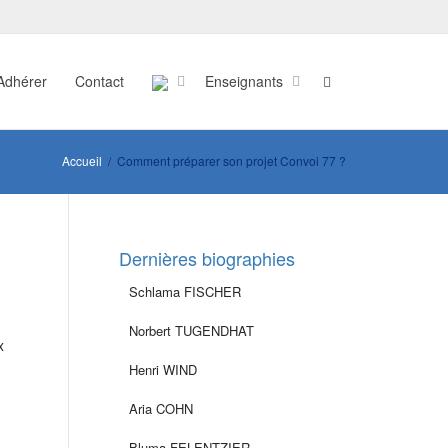
Adhérer
Contact
Enseignants
Accueil
Comment préparer son projet Convoi 77 ?
Dernières biographies
Schlama FISCHER
Norbert TUGENDHAT
x
Henri WIND
Aria COHN
Bluma FELENTZIER