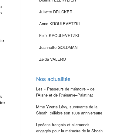
c
Juliette DRUCKER
s
Anna KROULEVETZKI
Felix KROULEVETZKI
 de
Jeannette GOLDMAN
Zelda VALERO
Nos actualités
Les « Passeurs de mémoire » de
l’Aisne et de Rhénanie–Palatinat
s
ire
Mme Yvette Lévy, survivante de la
Shoah, célèbre son 100e anniversaire
Lycéens français et allemands
engagés pour la mémoire de la Shoah