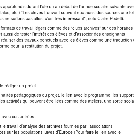
us approfondis durant l’été ou au début de l’année scolaire suivante ave
ntales, etc.) “Les élèves trouvent souvent eux-aussi des sources une foi
s ne serions pas allés, c’est très intéressant”, note Claire Podetti.
s formats de travail légers comme des “clubs archives” sur des horaires
 aussi de tester l’intérêt des élèves et d’associer des enseignants
nt réaliser des travaux ponctuels avec les élèves comme une traduction
forme pour la restitution du projet.
de rédiger un projet.
inalités pédagogiques du projet, le lien avec le programme, les support
 les activités qui peuvent être liées comme des ateliers, une sortie scola
.
t avec ces entrées :
 le travail d’analyse des archives fournies par l’association)
sur les populations juives d’Europe (Pour faire le lien avec le