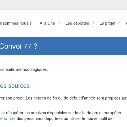
i sommes-nous ?
A la Une
Les déportés
Le projet
Convoi 77 ?
 conseils méthodologiques.
 les sources
er son projet. Les heures de fin ou de début d’année sont propices au
r et récupérer les archives disponibles sur le site du projet européen
der
la liste
des personnes déportées ou utiliser le nouvel outil de