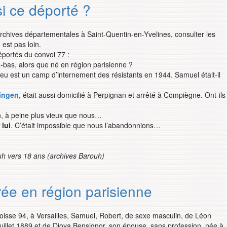
i ce déporté ?
x archives départementales à Saint-Quentin-en-Yvelines, consulter les
 est pas loin.
éportés du convoi 77 :
 là-bas, alors que né en région parisienne ?
eu est un camp d’internement des résistants en 1944. Samuel était-il
ingen
, était aussi domicilié à Perpignan et arrêté à Compiègne. Ont-ils
, à peine plus vieux que nous…
 lui
. C’était impossible que nous l’abandonnions…
h vers 18 ans (archives Barouh)
rée en région parisienne
roisse 94, à Versailles, Samuel, Robert, de sexe masculin, de Léon
uillet 1889 et de Djoya Bensignor, son épouse, sans profession, née à