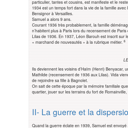
particulier, tantes et cousins, est manifeste et le res
1934 est un temps fort dans la vie de la famille avec l
Bensignor à Versailles.
Samuel a alors 9 ans.
Courant 1936 très probablement, la famille déménage 
n’habitent plus à Paris lors du recensement de Paris
Lilas de 1936. En 1937, Léon Barouh est inscrit sur l
6
« marchand de nouveautés » à la rubrique métier.
LE
Ils deviennent les voisins d’Haïm (Henri) Benyacar, 
Mathilde (recensement de 1936 aux Lilas). Vida viend
de rejoindre sa fille à Bagnolet.
On sait de cette époque par la mémoire familiale qu
quartier, jouer sur les terrains du fort de Romainville
II- La guerre et la dispersi
Quand la guerre éclate en 1939, Samuel est envoyé à 