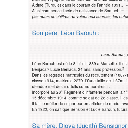
Aïdine (Turquie) dans le courant de l’année 1891… »
1…
Ainsi commence l’acte de naissance de Samuel
(les notes en chiffres renvoient aux sources, les notes
Son père, Léon Barouh :
Léon Barouh, 
Léon Barouh est né le 8 juillet 1889 à Marseille. Il 
2
Benjacar/ Lucie Beniaca, 24 ans, sans profession.
Dans les registres matricules du recrutement (1887-
classe 1914, matricule 2279. D’une taille de 1,67m, 
étendue » et des « orteils surnuméraires ».
e
è
Incorporé au 26
Régiment d’infanterie pendant la 1
15 décembre 1914, comme soldat de 2e classe. Il est 
Il fait le métier de colporteur en articles de mode,
En 1922, on sait que Bension et Lucie Barouh, futurs
Sa mère, Djoya (Judith) Bensignor 