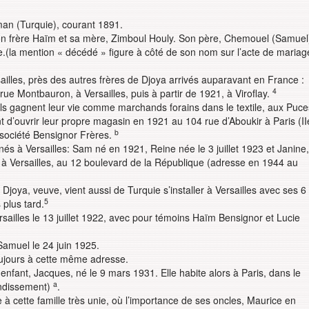
man (Turquie), courant 1891.
on frère Haïm et sa mère, Zimboul Houly. Son père, Chemouel (Samuel
.(la mention « décédé » figure à côté de son nom sur l’acte de mariag
rsailles, près des autres frères de Djoya arrivés auparavant en France :
4
rue Montbauron, à Versailles, puis à partir de 1921, à Viroflay.
 Ils gagnent leur vie comme marchands forains dans le textile, aux Puce
t d’ouvrir leur propre magasin en 1921 au 104 rue d’Aboukir à Paris (II
b
 société Bensignor Frères.
s à Versailles: Sam né en 1921, Reine née le 3 juillet 1923 et Janine,
 à Versailles, au 12 boulevard de la République (adresse en 1944 au
joya, veuve, vient aussi de Turquie s’installer à Versailles avec ses 6
5
plus tard.
ailles le 13 juillet 1922, avec pour témoins Haïm Bensignor et Lucie
 Samuel le 24 juin 1925.
oujours à cette même adresse.
enfant, Jacques, né le 9 mars 1931. Elle habite alors à Paris, dans le
a
ondissement)
.
 cette famille très unie, où l’importance de ses oncles, Maurice en