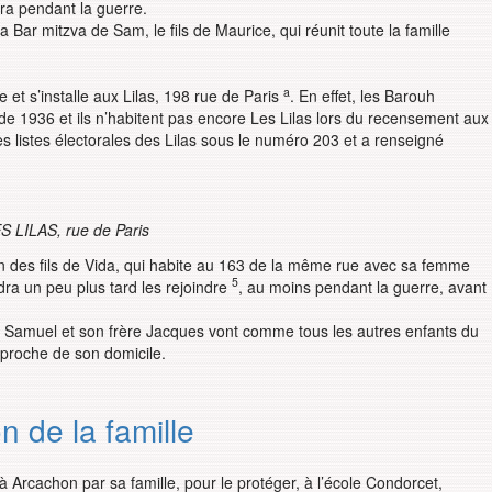
tera pendant la guerre.
a Bar mitzva de Sam, le fils de Maurice, qui réunit toute la famille
a
et s’installe aux Lilas, 198 rue de Paris
. En effet, les Barouh
 de 1936 et ils n’habitent pas encore Les Lilas lors du recensement aux
es listes électorales des Lilas sous le numéro 203 et a renseigné
S LILAS, rue de Paris
un des fils de Vida, qui habite au 163 de la même rue avec sa femme
5
ra un peu plus tard les rejoindre
, au moins pendant la guerre, avant
e Samuel et son frère Jacques vont comme tous les autres enfants du
, proche de son domicile.
on de la famille
Arcachon par sa famille, pour le protéger, à l’école Condorcet,