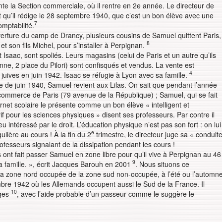
ente la Section commerciale, où il rentre en 2e année. Le directeur de
at qu’il rédige le 28 septembre 1940, que c’est un bon élève avec une
7
mptabilité.
uverture du camp de Drancy, plusieurs cousins de Samuel quittent Paris,
8
 son fils Michel, pour s’installer à Perpignan.
saac, sont spoliés. Leurs magasins (celui de Paris et un autre qu’ils
e, 2 place du Pilori) sont confisqués et vendus. La vente est
4
uives en juin 1942. Isaac se réfugie à Lyon avec sa famille.
 de juin 1940, Samuel revient aux Lilas. On sait que pendant l’année
e commerce de Paris (79 avenue de la République) ; Samuel, qui se fait
net scolaire le présente comme un bon élève « intelligent et
if pour les sciences physiques » disent ses professeurs. Par contre il
eu intéressé par le droit. L’éducation physique n’est pas son fort : on lui
e
lière au cours ! À la fin du 2
trimestre, le directeur juge sa « conduit
ofesseurs signalant de la dissipation pendant les cours !
 ont fait passer Samuel en zone libre pour qu’il vive à Perpignan au 46
9
famille. », écrit Jacques Barouh en 2001
. Nous situons ce
la zone nord occupée de la zone sud non-occupée, à l’été ou l’automn
vembre 1942 où les Allemands occupent aussi le Sud de la France. Il
10
rges
, avec l’aide probable d’un passeur comme le suggère le