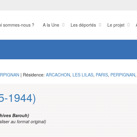
i sommes-nous ?
A la Une
Les déportés
Le projet
RPIGNAN
| Résidence:
ARCACHON
,
LES LILAS
,
PARIS
,
PERPIGNAN
,
5-1944)
chives Barouh)
aliser au format original)