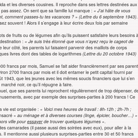
da et les diverses cousines. Il reproche dans ses lettres destinées aux
nt pas assez. On sent que sa famille lui manque :
« J’ai hâte de vous
quot, comment passes-tu tes vacances ? » (Lettre du 6 septembre 1943).
sez souvent ! Alors il s’engage à leur écrire deux fois par semaine
s de fruits ou de légumes afin qu’ils puissent satisfaire leurs besoins 
destination :
« Je suis très étonné que vous n’ayez reçu le cageot de
e leur côté, les parents lui faisaient parvenir des maillots de corps
ues livres dont des tables de logarithmes
(Lettre du 20 octobre 1943)
300 francs par mois, Samuel se fait aider financièrement par ses paren
ron 2700 francs par mois et il doit entamer le petit capital fourni par
ût 1943, que les jeunes avec les mêmes soucis financiers que lui s’en
u marché noir, ce qu’il répugne à faire.
el, que ses parents lui reprochent régulièrement de trop dépenser, d
 amusements, avec par exemple des surprises-parties à 200 francs ! Ce
vie est organisée :
« Voici mes heures de travail : 8h-12h ; 2h-7h ;
nsacré «
au ménage et à diverses courses (linge, épicier, boucher…) »
hors ville pour
essayer
de trouver quelques légumes »
.
es camarades (il passe aussi des soirées avec eux), pour aller à la
Il mentionne aussi plusieurs surprises-parties entre 30 et 50 francs