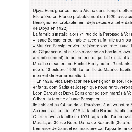
Djoya Bensignor est née à Aïdine dans l’empire otto
Elle arrive en France probablement en 1920, avec s
Bensignor est probablement déjà décédé à cette date
de Djoya en 1922)
La famille s’installe alors 71 rue de la Paroisse à Ve
– Isaac Bensignor qui habite avec sa famille au 9 bis 
– Maurice Bensignor vient rejoindre son frère Isaac.
de Clignancourt et sur les marchés de banlieue, avan
arrondissement) de bonneterie et ganterie, créant la
Maurice et sa femme Rachel Houly auront 3 enfants né
née le 18 octobre 1926. La famille de Maurice habite
moment de leur arrestation).
– En 1926, Vida Benyacar née Bensignor, la sœur de D
enfants, dont Sadia et Joseph que nous retrouverons 
Léon Barouh et Djoya Bensignor se sont mariés à Vers
3
Gilbert, la femme d’Isaac Bensignor.
Ils habitent au 94 rue de la Paroisse, là où va naître
Au recensement de 1926, la famille Barouh habite t
On retrouve la famille en 1931, agrandie d’un nouvel 
Marais, au 30 rue Notre-Dame de Nazareth (3e arr
L’enfance de Samuel est marquée par l’appartenance à