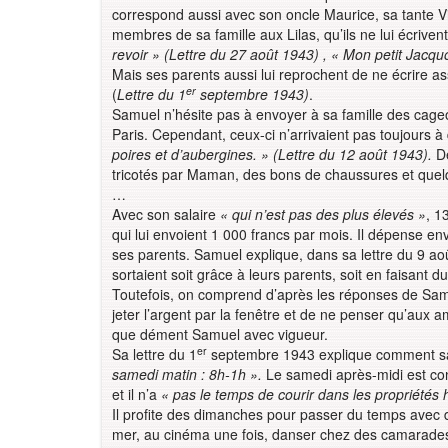
correspond aussi avec son oncle Maurice, sa tante Vi
membres de sa famille aux Lilas, qu’ils ne lui écrive
revoir » (Lettre du 27 août 1943) , « Mon petit Jac
Mais ses parents aussi lui reprochent de ne écrire as
er
(
Lettre du 1
septembre 1943)
.
Samuel n’hésite pas à envoyer à sa famille des cageot
Paris. Cependant, ceux-ci n’arrivaient pas toujours à 
poires et d’aubergines. » (Lettre du 12 août 1943).
D
tricotés par Maman, des bons de chaussures et quelq
…
Avec son salaire
« qui n’est pas des plus élevés »
, 1
qui lui envoient 1 000 francs par mois. Il dépense envi
ses parents. Samuel explique, dans sa lettre du 9 ao
sortaient soit grâce à leurs parents, soit en faisant d
Toutefois, on comprend d’après les réponses de Samu
jeter l’argent par la fenêtre et de ne penser qu’aux
que dément Samuel avec vigueur.
er
Sa lettre du 1
septembre 1943 explique comment sa 
samedi matin : 8h-1h ».
Le samedi après-midi est co
et il n’a
« pas le temps de courir dans les propriétés 
Il profite des dimanches pour passer du temps avec d
mer, au cinéma une fois, danser chez des camarades. 