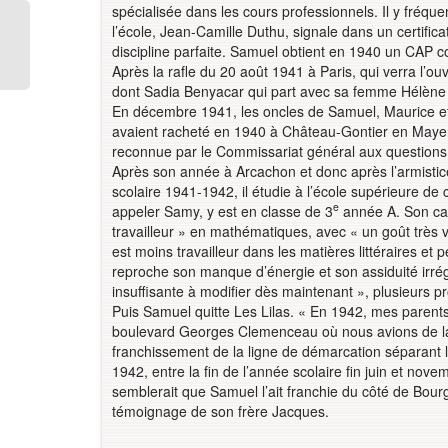
spécialisée dans les cours professionnels. Il y fréqu
l’école, Jean-Camille Duthu, signale dans un certific
discipline parfaite. Samuel obtient en 1940 un CAP co
Après la rafle du 20 août 1941 à Paris, qui verra l’o
dont Sadia Benyacar qui part avec sa femme Hélène et
En décembre 1941, les oncles de Samuel, Maurice et I
avaient racheté en 1940 à Château-Gontier en Mayenn
reconnue par le Commissariat général aux questions j
Après son année à Arcachon et donc après l’armistice
scolaire 1941-1942, il étudie à l’école supérieure d
e
appeler Samy, y est en classe de 3
année A. Son car
travailleur » en mathématiques, avec « un goût très v
est moins travailleur dans les matières littéraires et p
reproche son manque d’énergie et son assiduité irrégu
insuffisante à modifier dès maintenant », plusieurs pr
Puis Samuel quitte Les Lilas. « En 1942, mes parents
boulevard Georges Clemenceau où nous avions de la 
franchissement de la ligne de démarcation séparant 
1942, entre la fin de l’année scolaire fin juin et no
semblerait que Samuel l’ait franchie du côté de Bou
témoignage de son frère Jacques.