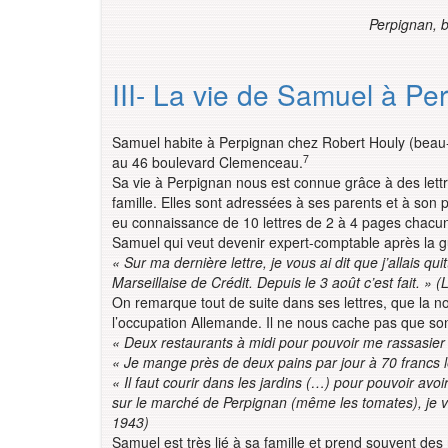
Perpignan, 
III- La vie de Samuel à Pe
Samuel habite à Perpignan chez Robert Houly (beau-
7
au 46 boulevard Clemenceau.
Sa vie à Perpignan nous est connue grâce à des lett
famille. Elles sont adressées à ses parents et à son 
eu connaissance de 10 lettres de 2 à 4 pages chacune
Samuel qui veut devenir expert-comptable après la g
« Sur ma dernière lettre, je vous ai dit que j’allais 
Marseillaise de Crédit. Depuis le 3 août c’est fait. » 
On remarque tout de suite dans ses lettres, que la no
l’occupation Allemande. Il ne nous cache pas que son a
« Deux restaurants à midi pour pouvoir me rassasier 
« Je mange près de deux pains par jour à 70 francs l
« Il faut courir dans les jardins (…) pour pouvoir a
sur le marché de Perpignan (même les tomates), je vai
1943)
Samuel est très lié à sa famille et prend souvent des 