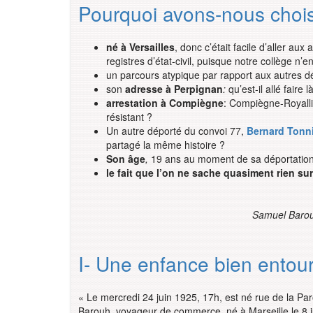
Pourquoi avons-nous chois
né à Versailles
, donc c’était facile d’aller au
registres d’état-civil, puisque notre collège n’en
un parcours atypique par rapport aux autres d
son
adresse à Perpignan
:
qu’est-il allé faire
arrestation à Compiègne
: Compiègne-Royalli
résistant ?
Un autre déporté du convoi 77,
Bernard Tonn
partagé la même histoire ?
Son âge
,
19 ans au moment de sa déportation
le fait que l’on ne sache quasiment rien sur
Samuel Barou
I- Une enfance bien entou
« Le mercredi 24 juin 1925, 17h, est né rue de la Pa
Barouh, voyageur de commerce, né à Marseille le 8 j