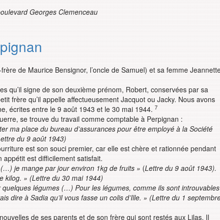
boulevard Georges Clemenceau
rpignan
frère de Maurice Bensignor, l’oncle de Samuel) et sa femme Jeannette
res qu’il signe de son deuxième prénom, Robert, conservées par sa
petit frère qu’il appelle affectueusement Jacquot ou Jacky. Nous avons
7
, écrites entre le 9 août 1943 et le 30 mai 1944.
uerre, se trouve du travail comme comptable à Perpignan :
quitter ma place du bureau d’assurances pour être employé à la Société
(Lettre du 9 août 1943)
urriture est son souci premier, car elle est chère et rationnée pendant
ppétit est difficilement satisfait.
(…) je mange par jour environ 1kg de fruits »
(
Lettre du 9 août 1943).
e kilog. » (Lettre du 30 mai 1944)
voir quelques légumes (…) Pour les légumes, comme ils sont introuvables
s dire à Sadia qu’il vous fasse un colis d’Ille. » (Lettre du 1 septembr
nouvelles de ses parents et de son frère qui sont restés aux Lilas. Il