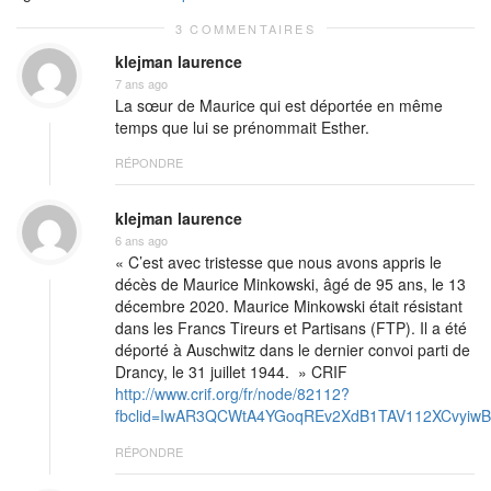
3 COMMENTAIRES
klejman laurence
7 ans ago
La sœur de Maurice qui est déportée en même
temps que lui se prénommait Esther.
RÉPONDRE
klejman laurence
6 ans ago
« C’est avec tristesse que nous avons appris le
décès de Maurice Minkowski, âgé de 95 ans, le 13
décembre 2020. Maurice Minkowski était résistant
dans les Francs Tireurs et Partisans (FTP). Il a été
déporté à Auschwitz dans le dernier convoi parti de
Drancy, le 31 juillet 1944. » CRIF
http://www.crif.org/fr/node/82112?
fbclid=IwAR3QCWtA4YGoqREv2XdB1TAV112XCvyiwB
RÉPONDRE