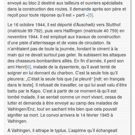
envoyé au bloc 2 destiné aux tailleurs et ouvriers spécialisés
dans la construction des routes. Il demande après son père et
reçoit pour toute réponse qu’il est « parti »
[5]
.
Le 16 octobre 1944, il est déporté d’Auschwitz vers Stutthof
(matricule 99 792), puis vers Hailfingen (matricule 40 759) en
novembre 1944. Il est employé aux travaux de construction
d’une piste d’atterrissage et de voies de circulation. Ils
n’arrêtaient pas de toute la journée, fondant le ciment à la
main qui ne devait surtout pas geler. Ils subissent les attaques
des chasseurs-bombardiers alliés. En fin d’année, il perd son
ami Henri
[6]
, malade de la dysenterie, qu’il avait tenté de
soigner en lui donnant du charbon. C’est la seule fois qu’il
pleurera: „C’était la seule fois que j’ai pleuré“ [ndt: en français
dans le texte]. Il refusait de travailler, ce qui lui avait valu d’être
battu par le Kapo. C’est à partir de ce moment-là qu’il est
tombé malade, il se sentait comme un mort vivant, cessa de
lutter et demanda à être envoyé au camp des malades de
Vaihingen/Enz, tout en sachant très bien que cela pouvait
signifier sa mort. Le convoi arrivera le 14 février 1945 à
Vaihingen.
A Vaihingen, il attrape le typlus. L’aspirine qu’il échangeait