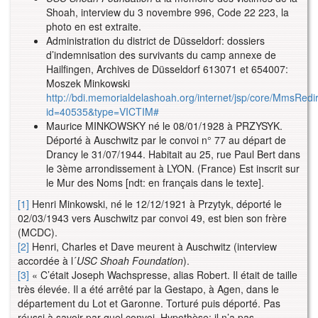
Shoah, interview du 3 novembre 996, Code 22 223, la
photo en est extraite.
Administration du district de Düsseldorf: dossiers
d’indemnisation des survivants du camp annexe de
Hailfingen, Archives de Düsseldorf 613071 et 654007:
Moszek Minkowski
http://bdi.memorialdelashoah.org/internet/jsp/core/MmsRedir
id=40535&type=VICTIM#
Maurice MINKOWSKY né le 08/01/1928 à PRZYSYK.
Déporté à Auschwitz par le convoi n° 77 au départ de
Drancy le 31/07/1944. Habitait au 25, rue Paul Bert dans
le 3ème arrondissement à LYON. (France) Est inscrit sur
le Mur des Noms [ndt: en français dans le texte].
[1]
Henri Minkowski, né le 12/12/1921 à Przytyk, déporté le
02/03/1943 vers Auschwitz par convoi 49, est bien son frère
(MCDC).
[2]
Henri, Charles et Dave meurent à Auschwitz (interview
accordée à l´
USC Shoah Foundation
).
[3]
« C’était Joseph Wachspresse, alias Robert. Il était de taille
très élevée. Il a été arrêté par la Gestapo, à Agen, dans le
département du Lot et Garonne. Torturé puis déporté. Pas
réussi à savoir par quel convoi. Hypothèse: il n’a pas