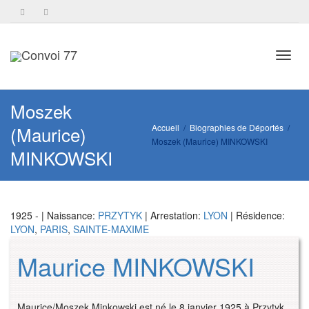
Toggl
Moszek
(Maurice)
Accueil
Biographies de Déportés
Moszek (Maurice) MINKOWSKI
navig
MINKOWSKI
1925 - | Naissance:
PRZYTYK
| Arrestation:
LYON
| Résidence:
LYON
,
PARIS
,
SAINTE-MAXIME
Maurice MINKOWSKI
Maurice/Moszek Minkowski est né le 8 janvier 1925 à Przytyk