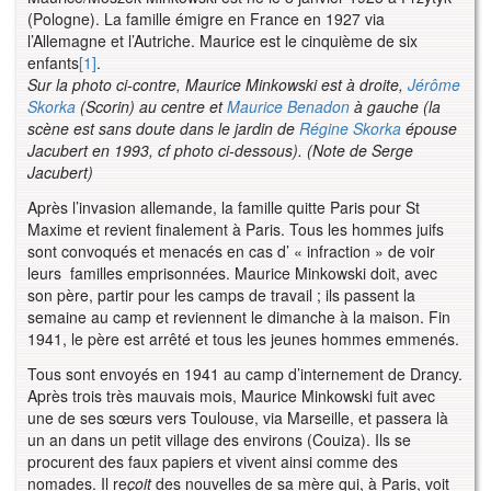
(Pologne). La famille émigre en France en 1927 via
l’Allemagne et l’Autriche. Maurice est le cinquième de six
enfants
[1]
.
Sur la photo ci-contre, Maurice Minkowski est à droite,
Jérôme
Skorka
(Scorin) au centre et
Maurice Benadon
à gauche (la
scène est sans doute dans le jardin de
Régine Skorka
épouse
Jacubert en 1993, cf photo ci-dessous). (Note de Serge
Jacubert)
Après l’invasion allemande, la famille quitte Paris pour St
Maxime et revient finalement à Paris. Tous les hommes juifs
sont convoqués et menacés en cas d’ « infraction » de voir
leurs familles emprisonnées. Maurice Minkowski doit, avec
son père, partir pour les camps de travail ; ils passent la
semaine au camp et reviennent le dimanche à la maison. Fin
1941, le père est arrêté et tous les jeunes hommes emmenés.
Tous sont envoyés en 1941 au camp d’internement de Drancy.
Après trois très mauvais mois, Maurice Minkowski fuit avec
une de ses sœurs vers Toulouse, via Marseille, et passera là
un an dans un petit village des environs (Couiza). Ils se
procurent des faux papiers et vivent ainsi comme des
nomades. Il re
çoit
des nouvelles de sa mère qui, à Paris, voit