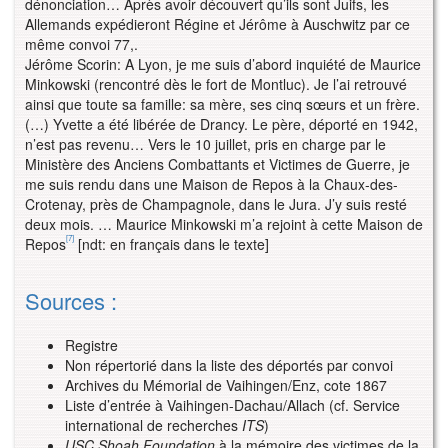
dénonciation… Après avoir découvert qu’ils sont Juifs, les
Allemands expédieront Régine et Jérôme à Auschwitz par ce
même convoi 77,.
Jérôme Scorin: A Lyon, je me suis d’abord inquiété de Maurice
Minkowski (rencontré dès le fort de Montluc). Je l’ai retrouvé
ainsi que toute sa famille: sa mère, ses cinq sœurs et un frère.
(…) Yvette a été libérée de Drancy. Le père, déporté en 1942,
n’est pas revenu… Vers le 10 juillet, pris en charge par le
Ministère des Anciens Combattants et Victimes de Guerre, je
me suis rendu dans une Maison de Repos à la Chaux-des-
Crotenay, près de Champagnole, dans le Jura. J’y suis resté
deux mois. … Maurice Minkowski m’a rejoint à cette Maison de
[7]
Repos
[ndt: en français dans le texte]
Sources :
Registre
Non répertorié dans la liste des déportés par convoi
Archives du Mémorial de Vaihingen/Enz, cote 1867
Liste d’entrée à Vaihingen-Dachau/Allach (cf. Service
international de recherches
ITS
)
USC Shoah Foundation
à la mémoire des victimes de la