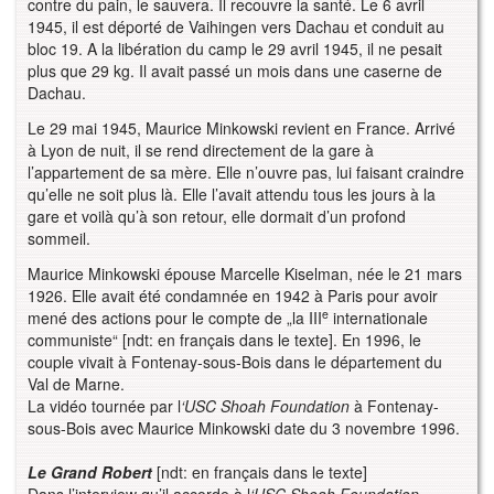
contre du pain, le sauvera. Il recouvre la santé. Le 6 avril
1945, il est déporté de Vaihingen vers Dachau et conduit au
bloc 19. A la libération du camp le 29 avril 1945, il ne pesait
plus que 29 kg. Il avait passé un mois dans une caserne de
Dachau.
Le 29 mai 1945, Maurice Minkowski revient en France. Arrivé
à Lyon de nuit, il se rend directement de la gare à
l’appartement de sa mère. Elle n’ouvre pas, lui faisant craindre
qu’elle ne soit plus là. Elle l’avait attendu tous les jours à la
gare et voilà qu’à son retour, elle dormait d’un profond
sommeil.
Maurice Minkowski épouse Marcelle Kiselman, née le 21 mars
1926. Elle avait été condamnée en 1942 à Paris pour avoir
e
mené des actions pour le compte de „la III
internationale
communiste“ [ndt: en français dans le texte]. En 1996, le
couple vivait à Fontenay-sous-Bois dans le département du
Val de Marne.
La vidéo tournée par l
‘USC Shoah Foundation
à Fontenay-
sous-Bois avec Maurice Minkowski date du 3 novembre 1996.
Le Grand Robert
[ndt: en français dans le texte]