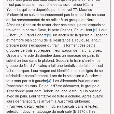
n’est pas le cas en revanche de sa sœur aînée (Clara
Yvette?), qui sera déportée par le convoi 77. Maurice
Minkowski ne suivra heureusement pas le conseil de sa sœur
qui lui recommandait de se rallier à un groupe de Nord-
Africains ; il choisit de rester chez ses amis, parmi lesquels se
trouvent un certain Dave, le petit Charles, Edi et Henri
[2]
. Leur
„Chef“, „le Grand Robert“
[3]
, un ancien de la guerre d’Espagne
et membre bien connu de la Résistance à Toulouse, a tout
préparé pour s’échapper du train. Ils forment des petits
groupes de trois et préparent leur wagon de marchandises.
Grâce à une scie dissimulée dans un morceau de pain, ils
scient un trou dans le plafond. Soudain le train s’arrête. Le
groupe de Nord-Africains a fait une tentative de fuite et s’est
fait remarquer. Leur wagon est identifié et eux obligés de se
déshabiller complètement. Lors de la sélection à Auschwitz
tous sont partis à gauche
[4]
. Les Allemands fouillent alors
l’ensemble du train. De peur d’être découvert, le groupe qui
s’est donné pour nom Robert, bouche le trou qu’ils ont scié,
avec du pain. Leur tentative de fuite a échoué. Après quatre
jours de transport, ils arrivent à Auschwitz-Birkenau:
« l’arrivée, c’était l’enfer » [ndt: en français dans le texte]:
sélection, douche, tatouage du matricule (B 3870). Il est