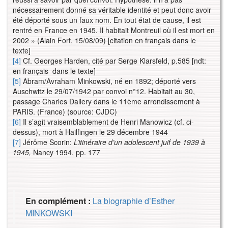
nécessairement donné sa véritable identité et peut donc avoir
été déporté sous un faux nom. En tout état de cause, il est
rentré en France en 1945. Il habitait Montreuil où il est mort en
2002 » (Alain Fort, 15/08/09) [citation en fran
ç
ais dans le
texte]
[4]
Cf. Georges Harden, cité par Serge Klarsfeld, p.585 [ndt:
en français dans le texte]
[5]
Abram/Avraham Minkowski, né en 1892; déporté vers
Auschwitz le 29/07/1942 par convoi n°12. Habitait au 30,
passage Charles Dallery dans le 11ème arrondissement à
PARIS. (France) (source: CJDC)
[6]
Il s’agit vraisemblablement de Henri Manowicz (cf. ci-
dessus), mort à Hailfingen le 29 décembre 1944
[7]
Jérôme Scorin:
L’itinéraire d’un adolescent juif de 1939 à
1945,
Nancy 1994, pp. 177
En complément :
La biographie d’Esther
MINKOWSKI