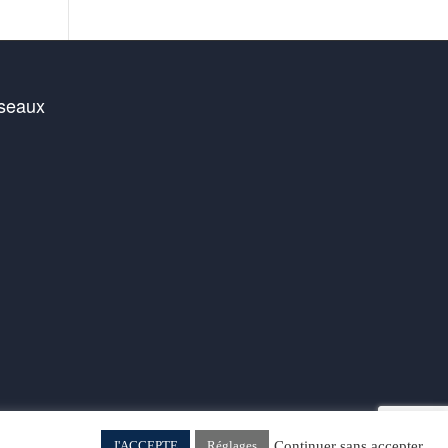
éseaux
ook
sky
stagram
Continuer sans accepter
J'ACCEPTE
Réglages