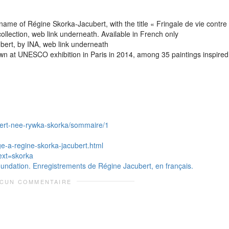
 name of Régine Skorka-Jacubert, with the title « Fringale de vie contre
ollection, web link underneath. Available in French only
bert, by INA, web link underneath
n at UNESCO exhibition in Paris in 2014, among 35 paintings inspired
cubert-nee-rywka-skorka/sommaire/1
e-a-regine-skorka-jacubert.html
text=skorka
oundation. Enregistrements de Régine Jacubert, en français.
CUN COMMENTAIRE