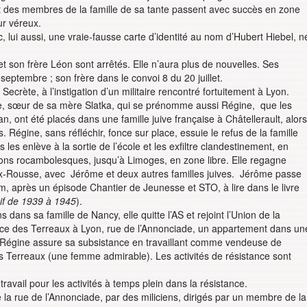
t des membres de la famille de sa tante passent avec succès en zone
ur véreux.
 lui aussi, une vraie-fausse carte d’identité au nom d’Hubert Hiebel, n
 son frère Léon sont arrêtés. Elle n’aura plus de nouvelles. Ses
septembre ; son frère dans le convoi 8 du 20 juillet.
crète, à l’instigation d’un militaire rencontré fortuitement à Lyon.
te, sœur de sa mère Slatka, qui se prénomme aussi Régine, que les
n, ont été placés dans une famille juive française à Châtellerault, alors
s. Régine, sans réfléchir, fonce sur place, essuie le refus de la famille
s les enlève à la sortie de l’école et les exfiltre clandestinement, en
itions rocambolesques, jusqu’à Limoges, en zone libre. Elle regagne
ix-Rousse, avec Jérôme et deux autres familles juives. Jérôme passe
, après un épisode Chantier de Jeunesse et STO, à lire dans le livre
juif de 1939 à 1945
).
dans sa famille de Nancy, elle quitte l’AS et rejoint l’Union de la
ace des Terreaux à Lyon, rue de l’Annonciade, un appartement dans un
 Régine assure sa subsistance en travaillant comme vendeuse de
Terreaux (une femme admirable). Les activités de résistance sont
ravail pour les activités à temps plein dans la résistance.
 la rue de l’Annonciade, par des miliciens, dirigés par un membre de la