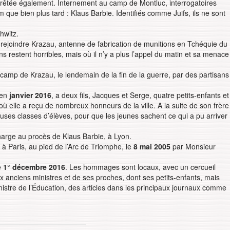
rrêtée également. Internement au camp de Montluc, interrogatoires
m que bien plus tard : Klaus Barbie. Identifiés comme Juifs, ils ne sont
hwitz.
 rejoindre Krazau, antenne de fabrication de munitions en Tchéquie du
 restent horribles, mais où il n’y a plus l’appel du matin et sa menace
camp de Krazau, le lendemain de la fin de la guerre, par des partisans
 en
janvier 2016
, a deux fils, Jacques et Serge, quatre petits-enfants et
, où elle a reçu de nombreux honneurs de la ville. A la suite de son frère
es classes d’élèves, pour que les jeunes sachent ce qui a pu arriver
harge au procès de Klaus Barbie, à Lyon.
, à Paris, au pied de l’Arc de Triomphe, le
8 mai 2005
par Monsieur
e
1° décembre 2016
. Les hommages sont locaux, avec un cercueil
 anciens ministres et de ses proches, dont ses petits-enfants, mais
stre de l’Éducation, des articles dans les principaux journaux comme