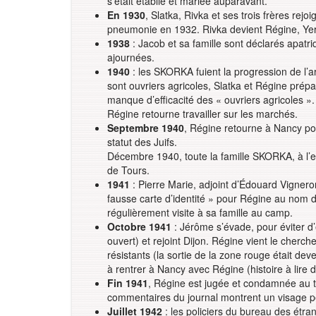
s’était établie et mariée auparavant.
En 1930
, Slatka, Rivka et ses trois frères re
pneumonie en 1932. Rivka devient Régine, Yer
1938
: Jacob et sa famille sont déclarés apat
ajournées.
1940
: les SKORKA fuient la progression de l’
sont ouvriers agricoles, Slatka et Régine pré
manque d’efficacité des « ouvriers agricoles »
Régine retourne travailler sur les marchés.
Septembre 1940
, Régine retourne à Nancy po
statut des Juifs.
Décembre 1940, toute la famille SKORKA, à l’
de Tours.
1941
: Pierre Marie, adjoint d’Édouard Vignero
fausse carte d’identité » pour Régine au nom 
régulièrement visite à sa famille au camp.
Octobre 1941
: Jérôme s’évade, pour éviter d
ouvert) et rejoint Dijon. Régine vient le cher
résistants (la sortie de la zone rouge était dev
à rentrer à Nancy avec Régine (histoire à lire d
Fin 1941
, Régine est jugée et condamnée au t
commentaires du journal montrent un visage pe
Juillet 1942
: les policiers du bureau des étra