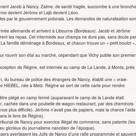
joignent Jacob à Nancy. Zalme, de santé fragile, succombe à une broncho
me devient Jérôme et Lajb devient Léon.
rides par le gouvernement polonais. Les demandes de naturalisation son
armée allemande et arrivent à Libourne (Bordeaux). Jacob et Jérôme
parent les repas. Cet intermède aux champs ne dure pas, sans doute pa
. La famille déménage à Bordeaux, et chacun trouve un « petit boulot »,
ur rouvrir son étal au marché, cependant que Vichy publie son premier
exception de Régine, est internée au camp de La Lande, à Monts, près
n, du bureau de police des étrangers de Nancy, établit une « vraie-
de HIEBEL, née à Metz. Régine se sert de cette carte pour rendre
’être piégé en camp fermé (auparavant le camp de la Lande était
cher, cachée dans une poubelle de wagon restaurant, par des cheminots
enue plus difficile). Jérôme n’avait pas de papiers, mais la chance l’aida
ans le livre de Régine).
ribunal de Nancy pour exercice illégal de commerce, sans patente (les
u glorieux du journalisme nancéien de l’époque).
ngers avertissent les Juifs de Nancy d’une rafle programmée et sauvent