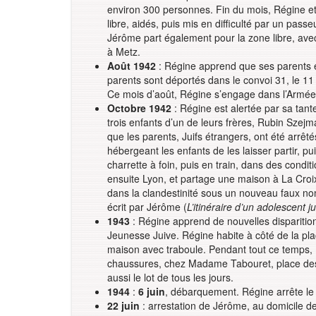
environ 300 personnes. Fin du mois, Régine e
libre, aidés, puis mis en difficulté par un passe
Jérôme part également pour la zone libre, avec,
à Metz.
Août 1942
: Régine apprend que ses parents et
parents sont déportés dans le convoi 31, le 11 
Ce mois d’août, Régine s’engage dans l’Armée Se
Octobre 1942
: Régine est alertée par sa tan
trois enfants d’un de leurs frères, Rubin Szejma
que les parents, Juifs étrangers, ont été arrêté
hébergeant les enfants de les laisser partir, pui
charrette à foin, puis en train, dans des cond
ensuite Lyon, et partage une maison à La Cro
dans la clandestinité sous un nouveau faux nom
écrit par Jérôme (
L’itinéraire d’un adolescent 
1943
: Régine apprend de nouvelles disparitions 
Jeunesse Juive. Régine habite à côté de la pl
maison avec traboule. Pendant tout ce temps,
chaussures, chez Madame Tabouret, place des 
aussi le lot de tous les jours.
1944
:
6 juin
, débarquement. Régine arrête le t
22 juin
: arrestation de Jérôme, au domicile de