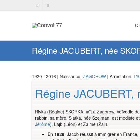
Qu
Régine JACUBERT, née SKO
1920 - 2016 | Naissance:
ZAGOROW
| Arrestation:
LY
Régine JACUBERT,
Rivka (Régine) SKORKA naît à Zagorow, Voïvodie de
rabbin, sa mère, Slatka, née Szejman, est modiste et
Jérôme)
, Lajb (Léon) et Zalme (Zali).
En 1929
, Jacob réussit à immigrer en France, p