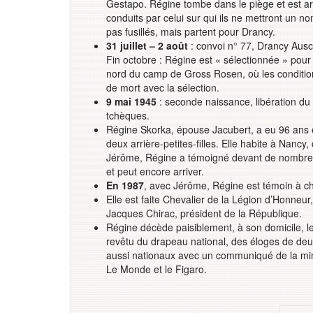
Gestapo. Régine tombe dans le piège et est a
conduits par celui sur qui ils ne mettront un no
pas fusillés, mais partent pour Drancy.
31 juillet – 2 août
: convoi n° 77, Drancy Ausc
Fin octobre : Régine est « sélectionnée » pour
nord du camp de Gross Rosen, où les conditions
de mort avec la sélection.
9 mai 1945
: seconde naissance, libération du 
tchèques.
Régine Skorka, épouse Jacubert, a eu 96 ans
deux arrière-petites-filles. Elle habite à Nancy
Jérôme, Régine a témoigné devant de nombreus
et peut encore arriver.
En 1987
, avec Jérôme, Régine est témoin à c
Elle est faite Chevalier de la Légion d’Honneur
Jacques Chirac, président de la République.
Régine décède paisiblement, à son domicile, l
revêtu du drapeau national, des éloges de deux
aussi nationaux avec un communiqué de la mini
Le Monde et le Figaro.