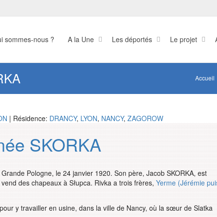
i sommes-nous ?
A la Une
Les déportés
Le projet
RKA
Accueil
ON
| Résidence:
DRANCY
,
LYON
,
NANCY
,
ZAGOROW
 née SKORKA
 Grande Pologne, le 24 janvier 1920. Son père, Jacob SKORKA, est
 vend des chapeaux à Słupca. Rivka a trois frères,
Yerme (Jérémie pui
our y travailler en usine, dans la ville de Nancy, où la sœur de Slatka