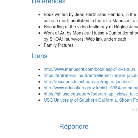
References
Book written by Jean Hertz alias Henrion, in the
usine à mort, published in the « Le Manuscrit » c
Recording of the video testimony of Régine Jacu
Work of Art by Monsieur Husson-Dumoutier show
by SHOAH survivors. Web link underneath.
Family Pictures
Liens
http://www.manuscrit.com/book.aspx?id=12601
https://entretiens.ina.fr/entretien/61/regine-ja
http://rescapesdelashoah.org/regine-jacubert/
http://www.education.gouv.fr/cid110354/hommag
https://sfi.usc.edu/query?search_api_views_full
USC University of Southern California, Shoah F
AU
Répondre