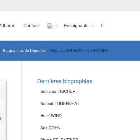
Adhérer
Contact
Enseignants
Biographies de Déportés
Régine JACUBERT, née SKORKA
Dernières biographies
Schlama FISCHER
Norbert TUGENDHAT
Henri WIND
s
Aria COHN
Bluma FELENTZIER