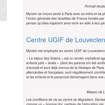
Portrait étu
Myriam se trouve seule à Paris avec sa mère et sa pl
l’Union générale des Israélites de France fondée p
penser qu’elles espèrent ainsi venir en aide à leur pè
Centre UGIF de Louvecie
Myriam est employée au centre UGIF de Louvecienne
« Le séjour des Voisins » est un ancien orphelinat a
enfants juifs « isolés » (dont les parents ont été arrê
d’accueil et sont déjà connus de la Gestapo de Paris o
allemandes et françaises, sont régulièrement contrôlés
et les enfants et le personnel déménagent dans une g
Maison de L
Les conditions de vie au centre se dégradent. Denise
comme un « homme dur, partisan de l’éducation par l