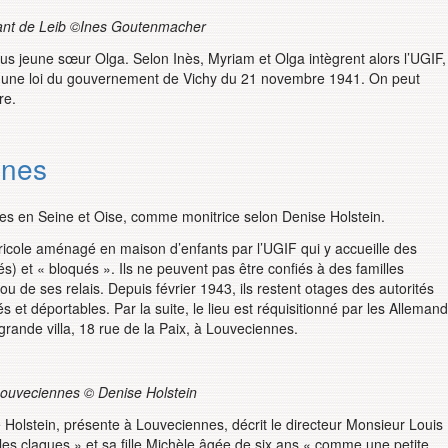
diant de Leib ©Ines Goutenmacher
us jeune sœur Olga. Selon Inès, Myriam et Olga intègrent alors l’UGIF,
ar une loi du gouvernement de Vichy du 21 novembre 1941. On peut
re.
nnes
s en Seine et Oise, comme monitrice selon Denise Holstein.
gricole aménagé en maison d’enfants par l’UGIF qui y accueille des
tés) et « bloqués ». Ils ne peuvent pas être confiés à des familles
u de ses relais. Depuis février 1943, ils restent otages des autorités
 et déportables. Par la suite, le lieu est réquisitionné par les Alleman
rande villa, 18 rue de la Paix, à Louveciennes.
ouveciennes © Denise Holstein
 Holstein, présente à Louveciennes, décrit le directeur Monsieur Louis
es claques » et sa fille Michèle âgée de six ans « comme une petite