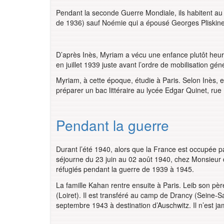
Pendant la seconde Guerre Mondiale, ils habitent au 
de 1936) sauf Noémie qui a épousé Georges Pliskin
D’après Inès, Myriam a vécu une enfance plutôt heur
en juillet 1939 juste avant l’ordre de mobilisation gé
Myriam, à cette époque, étudie à Paris. Selon Inès, e
préparer un bac littéraire au lycée Edgar Quinet, rue
Pendant la guerre
Durant l’été 1940, alors que la France est occupée pa
séjourne du 23 juin au 02 août 1940, chez Monsieur
réfugiés pendant la guerre de 1939 à 1945.
La famille Kahan rentre ensuite à Paris. Leib son p
(Loiret). Il est transféré au camp de Drancy (Seine-Sa
septembre 1943 à destination d’Auschwitz. Il n’est ja