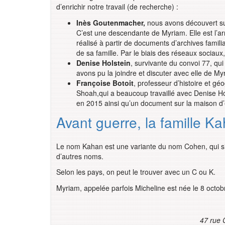
d’enrichir notre travail (de recherche) :
Inès Goutenmacher,
nous avons découvert sur
C’est une descendante de Myriam. Elle est l’arr
réalisé à partir de documents d’archives famil
de sa famille. Par le biais des réseaux sociaux
Denise Holstein
, survivante du convoi 77, qu
avons pu la joindre et discuter avec elle de My
Françoise Botoit
, professeur d’histoire et g
Shoah,qui a beaucoup travaillé avec Denise Hols
en 2015 ainsi qu’un document sur la maison 
Avant guerre, la famille K
Le nom Kahan est une variante du nom Cohen, qui s
d’autres noms.
Selon les pays, on peut le trouver avec un C ou K.
Myriam, appelée parfois Micheline est née le 8 octob
47 rue 