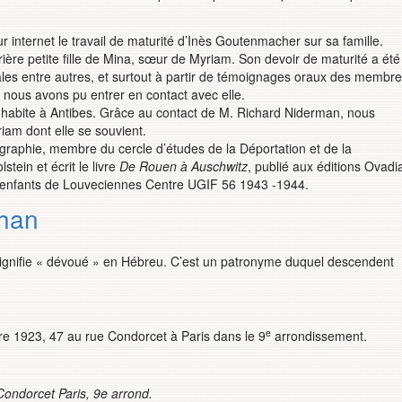
 internet le travail de maturité d’Inès Goutenmacher sur sa famille.
ière petite fille de Mina, sœur de Myriam. Son devoir de maturité a été
iales entre autres, et surtout à partir de témoignages oraux des membr
, nous avons pu entrer en contact avec elle.
i habite à Antibes. Grâce au contact de M. Richard Niderman, nous
riam dont elle se souvient.
éographie, membre du cercle d’études de la Déportation et de la
tein et écrit le livre
De Rouen à Auschwitz
, publié aux éditions Ovadi
d’enfants de Louveciennes Centre UGIF 56 1943 -1944.
ahan
ignifie « dévoué » en Hébreu. C’est un patronyme duquel descendent
e
re 1923, 47 au rue Condorcet à Paris dans le 9
arrondissement.
Condorcet Paris, 9e arrond.