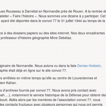
es Rousseau à Darnétal en Normandie près de Rouen. A la rentrée d
elier « Faire l’histoire ». Nous sommes une dizaine à y participer. Cet
e ayant été déportée dans le convoi 77 le 31 juillet 1944 au temps de la
ce à des dossiers papiers ou des sites internet. Nos deux encadrantes
e professeur d’histoire géographie Mme Debétaz.
iginaire de Normandie. Nous avions vu dans la liste
Denise Holstein
,
ie était déjà en ligne sur le site convoi 77.
nes arrêtées en même temps qu’elle au centre de Louveciennes et
riam Kahan.
ts d’archives fournis par convoi 77. Nous avons pris contact avec
Shoah….), notamment le service historique de la Défense pour obtenir de
uti. Aidés alors par les membres de l’association convoi 77, nous
es contacts fructueux avec plusieurs personnes qui nous ont permis