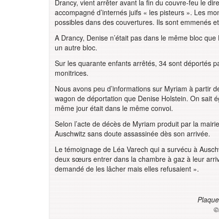
Drancy, vient arrêter avant la fin du couvre-feu le dire
accompagné d’internés juifs « les pisteurs ». Les mon
possibles dans des couvertures. Ils sont emmenés et e
A Drancy, Denise n’était pas dans le même bloc que
un autre bloc.
Sur les quarante enfants arrêtés, 34 sont déportés par
monitrices.
Nous avons peu d’informations sur Myriam à partir de
wagon de déportation que Denise Holstein. On sait 
même jour était dans le même convoi.
Selon l’acte de décès de Myriam produit par la mair
Auschwitz sans doute assassinée dès son arrivée.
Le témoignage de Léa Varech qui a survécu à Auschwit
deux sœurs entrer dans la chambre à gaz à leur arrivé
demandé de les lâcher mais elles refusaient ».
Plaque
©