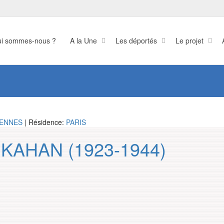
i sommes-nous ?
A la Une
Les déportés
Le projet
IENNES
| Résidence:
PARIS
e KAHAN (1923-1944)