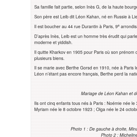
Sa famille fait partie, selon Inès G, de la haute bourg
Son père est Leib dit Léon Kahan, né en Russie à Li
e
Il est boucher au 44 rue Durantin à Paris, 9
arrondis
D’après Inès, Leib est un homme très érudit qui parle
moderne et yiddish.
Il quitte Kharkov en 1905 pour Paris où son prénom de
plusieurs biens.
Il se marie avec Berthe Gorsd en 1910, née à Paris le
Léon n’étant pas encore français, Berthe perd la natio
Mariage de Léon Kahan et d
Ils ont cinq enfants tous nés à Paris : Noémie née le 
Myriam née le 8 octobre 1923 ; Olga née le 24 octob
Photo 1 : De gauche à droite, M
Photo 2 : Micheli