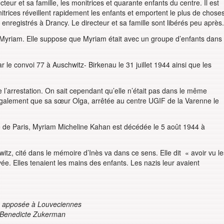
cteur et sa famille, les monitrices et quarante enfants du centre. Il est
itrices réveillent rapidement les enfants et emportent le plus de chose
nregistrés à Drancy. Le directeur et sa famille sont libérés peu après.
 Myriam. Elle suppose que Myriam était avec un groupe d’enfants dans
 le convoi 77 à Auschwitz- Birkenau le 31 juillet 1944 ainsi que les
 l’arrestation. On sait cependant qu’elle n’était pas dans le même
également que sa sœur Olga, arrêtée au centre UGIF de la Varenne le
ie de Paris, Myriam Micheline Kahan est décédée le 5 août 1944 à
z, cité dans le mémoire d’Inès va dans ce sens. Elle dit « avoir vu le
e. Elles tenaient les mains des enfants. Les nazis leur avaient
 apposée à Louveciennes
Benedicte Zukerman