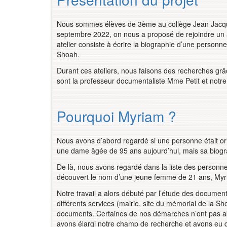
Nous sommes élèves de 3ème au collège Jean Jacqu
septembre 2022, on nous a proposé de rejoindre un at
atelier consiste à écrire la biographie d’une personn
Shoah.
Durant ces ateliers, nous faisons des recherches grâ
sont la professeur documentaliste Mme Petit et notr
Pourquoi Myriam ?
Nous avons d’abord regardé si une personne était or
une dame âgée de 95 ans aujourd’hui, mais sa biograph
De là, nous avons regardé dans la liste des person
découvert le nom d’une jeune femme de 21 ans, My
Notre travail a alors débuté par l’étude des documen
différents services (mairie, site du mémorial de la 
documents. Certaines de nos démarches n’ont pas abo
avons élargi notre champ de recherche et avons eu d