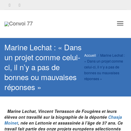
Toggl
Marine Lechat : « Dans
un projet comme celui-
Accueil
Marine Lechat :
« Dans un projet comme
navig
ci, il n’y a pas de
celui-ci, il n’y a pas de
bonnes ou mauvaises
bonnes ou mauvaises
réponses »
réponses »
Marine Lechat, Vincent Terrasson de Fougères et leurs
élèves ont travaillé sur la biographie de la déportée
Chasja
Moinet
, née en Lettonie et assassinée à l’âge de 37 ans. Ce
travail fait partie des onze projets européens sélectionnés