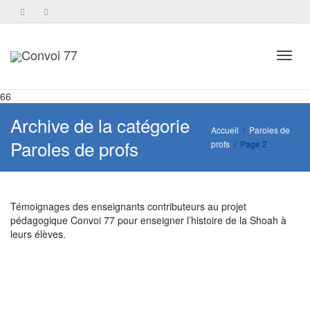
Toggl
66
Archive de la catégorie
Accueil
Paroles de
Paroles de profs
profs
Page 2
navig
Témoignages des enseignants contributeurs au projet
pédagogique Convoi 77 pour enseigner l’histoire de la Shoah à
leurs élèves.