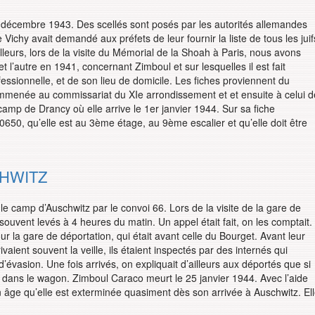
1 décembre 1943. Des scellés sont posés par les autorités allemandes
chy avait demandé aux préfets de leur fournir la liste de tous les juif
ailleurs, lors de la visite du Mémorial de la Shoah à Paris, nous avons
 l’autre en 1941, concernant Zimboul et sur lesquelles il est fait
ofessionnelle, et de son lieu de domicile. Les fiches proviennent du
rd emmenée au commissariat du XIe arrondissement et et ensuite à celui d
camp de Drancy où elle arrive le 1er janvier 1944. Sur sa fiche
650, qu’elle est au 3ème étage, au 9ème escalier et qu’elle doit être
CHWITZ
e camp d’Auschwitz par le convoi 66. Lors de la visite de la gare de
ouvent levés à 4 heures du matin. Un appel était fait, on les comptait.
r la gare de déportation, qui était avant celle du Bourget. Avant leur
aient souvent la veille, ils étaient inspectés par des internés qui
 d’évasion. Une fois arrivés, on expliquait d’ailleurs aux déportés que si
mis dans le wagon. Zimboul Caraco meurt le 25 janvier 1944. Avec l’aide
 âge qu’elle est exterminée quasiment dès son arrivée à Auschwitz. El