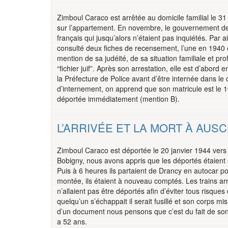
Zimboul Caraco est arrêtée au domicile familial le 3
sur l’appartement. En novembre, le gouvernement de Vi
français qui jusqu’alors n’étaient pas inquiétés. Par 
consulté deux fiches de recensement, l’une en 1940 et
mention de sa judéité, de sa situation familiale et pr
“fichier juif”. Après son arrestation, elle est d’abo
la Préfecture de Police avant d’être internée dans le 
d’internement, on apprend que son matricule est le 10
déportée immédiatement (mention B).
L’ARRIVÉE ET LA MORT À AUS
Zimboul Caraco est déportée le 20 janvier 1944 vers l
Bobigny, nous avons appris que les déportés étaient s
Puis à 6 heures ils partaient de Drancy en autocar pou
montée, ils étaient à nouveau comptés. Les trains arriv
n’allaient pas être déportés afin d’éviter tous risques
quelqu’un s’échappait il serait fusillé et son corps 
d’un document nous pensons que c’est du fait de son
a 52 ans.