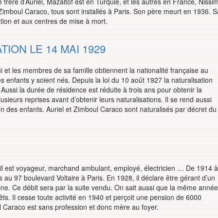
 frère d’Auriel, Mazaltof est en Turquie, et les autres en France, Nissi
 Zimboul Caraco, tous sont installés à Paris. Son père meurt en 1936. S
tion et aux centres de mise à mort.
ION LE 14 MAI 1929
et les membres de sa famille obtiennent la nationalité française au
enfants y soient nés. Depuis la loi du 10 août 1927 la naturalisation
s. Aussi la durée de résidence est réduite à trois ans pour obtenir la
usieurs reprises avant d’obtenir leurs naturalisations. Il se rend aussi
on des enfants. Auriel et Zimboul Caraco sont naturalisés par décret du
’il est voyageur, marchand ambulant, employé, électricien … De 1914 à
 au 97 boulevard Voltaire à Paris. En 1928, il déclare être gérant d’un
ine. Ce débit sera par la suite vendu. On sait aussi que la même année
rêts. Il cesse toute activité en 1940 et perçoit une pension de 6000
ul Caraco est sans profession et donc mère au foyer.