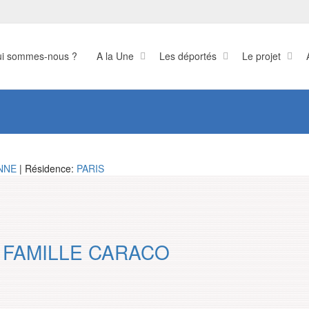
i sommes-nous ?
A la Une
Les déportés
Le projet
NNE
| Résidence:
PARIS
 FAMILLE CARACO