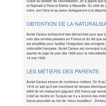
Grâce au dossier de naturalisation, on a appris que le
et Raphaël à Paris et Esther à Marseille. Du côté de
mère, son frère et sa soeur échapperont à la déporta
OBTENTION DE LA NATURALISAT
Auriel Caraco entreprend des démarches pour que lui 
nom des années passées en France et du fait que ses 
est simplifiée pour faciliter l’intégration des immigré
nationalité française. Auriel Caraco est convoqué à pl
auprès du juge de paix dès 1926 pour la naturalisati
14 mai 1929.
LES MÉTIERS DES PARENTS
Auriel Caraco exerce de nombreux métiers. On lit qu
1918 on sait qu’il est marchand de lampes électriques
débit de vin-restaurant gagnant 250 francs par sema
il doit se rendre en Turquie car il y a encore des inté
francs accordée au tire de “vieux travailleur”. Zimbo