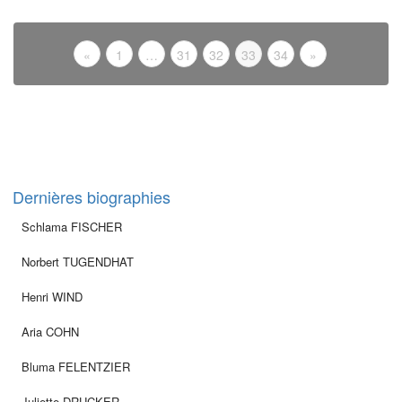
«
1
…
31
32
33
34
»
Dernières biographies
Schlama FISCHER
Norbert TUGENDHAT
Henri WIND
Aria COHN
Bluma FELENTZIER
Juliette DRUCKER