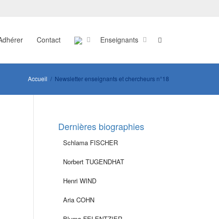
Adhérer
Contact
Enseignants
Accueil
Newsletter enseignants et chercheurs n°18
Dernières biographies
Schlama FISCHER
Norbert TUGENDHAT
Henri WIND
Aria COHN
Bluma FELENTZIER