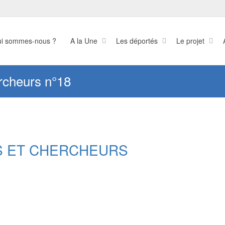
i sommes-nous ?
A la Une
Les déportés
Le projet
rcheurs n°18
S ET CHERCHEURS