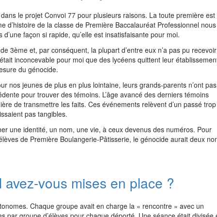
dans le projet Convoi 77 pour plusieurs raisons. La toute première est
e d’histoire de la classe de Première Baccalauréat Professionnel nous
 d’une façon si rapide, qu’elle est insatisfaisante pour moi.
de 3ème et, par conséquent, la plupart d’entre eux n’a pas pu recevoir
 était inconcevable pour moi que des lycéens quittent leur établissemen
 mesure du génocide.
 nos jeunes de plus en plus lointaine, leurs grands-parents n’ont pas
récédente pour trouver des témoins. L’âge avancé des derniers témoins
ière de transmettre les faits. Ces événements relèvent d’un passé trop
issaient pas tangibles.
ner une identité, un nom, une vie, à ceux devenus des numéros. Pour
s élèves de Première Boulangerie-Pâtisserie, le génocide aurait deux n
l avez-vous mises en place ?
utonomes. Chaque groupe avait en charge la « rencontre » avec un
s par groupe d’élèves pour chaque déporté. Une séance était divisée 