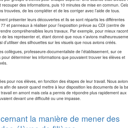
 et recouper des informations, puis 10 minutes de mise en commun. Cel
s trouvées, de les compléter et de les corriger avec l’aide de tous.
nt présenter leurs découvertes et ils se sont répartis les différentes
i 77 et panneaux à réaliser pour l’exposition prévue au CDI (centre de
e rendre compréhensibles leurs travaux. Par exemple, pour mieux racon
anière de les représenter et, étant donné que nous n’avions malheureusem
i d’utiliser des silhouettes sur les visuels que nous avions créés.
es collègues, professeure-documentaliste de l’établissement, sur ce
 pour déterminer les informations que pouvaient trouver les élèves et
uvés.
ées pour nos élèves, en fonction des étapes de leur travail. Nous avion
es afin de savoir quand mettre à leur disposition les documents de la b
 travail en amont mais cela a permis de répondre plus rapidement aux
uvaient devant une difficulté ou une impasse.
ncernant la manière de mener des