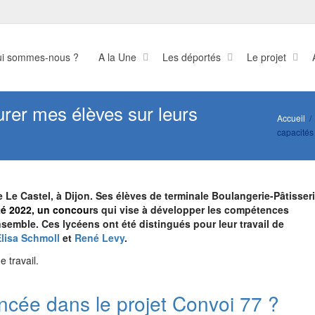
i sommes-nous ?
A la Une
Les déportés
Le projet
surer mes élèves sur leurs
Accueil
capacités 
e Le Castel, à Dijon. Ses élèves de terminale Boulangerie-Pâtisser
ité 2022, un concou
rs qui vise à développer les compétences
nsemble. Ces lycéens ont été distingués pour leur travail de
Elisa Schmoll
et
René Levy
.
 travail.
ncée dans le projet Convoi 77 ?