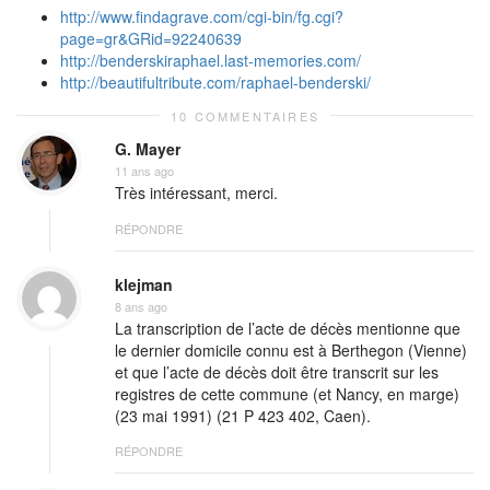
http://www.findagrave.com/cgi-bin/fg.cgi?
page=gr&GRid=92240639
http://benderskiraphael.last-memories.com/
http://beautifultribute.com/raphael-benderski/
10 COMMENTAIRES
G. Mayer
11 ans ago
Très intéressant, merci.
RÉPONDRE
klejman
8 ans ago
La transcription de l’acte de décès mentionne que
le dernier domicile connu est à Berthegon (Vienne)
et que l’acte de décès doit être transcrit sur les
registres de cette commune (et Nancy, en marge)
(23 mai 1991) (21 P 423 402, Caen).
RÉPONDRE