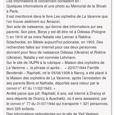
Les informations le concernant consistent en :
Quelques informations et une photo au Mémorial de la Shoah
à Paris.
Il est mentionné dans le livre
Les orphelins de La Varenne
que
l’on trouve aisément sur Amazon.
Son acte de naissance, qui donne des informations sur ses
parents. Son père, Borys y est dit être né à Odessa (Pologne
!) en 1910 et sa mère Natalia née Leiman à Rakitna
Szlacheckie, en Silésie aujourd’hui polonaise, en 1903. Des
recherches faites sur Internet pour ces deux personnes
donnent pour lieux de naissance Odessa (Ukraine) et Roktne
(Ukraine). Natalia y est nommée Lehmann.
Sur le site de l’AJPN à la rubrique « Maison des orphelins de
La Varenne », la phrase ci-après : « 22/07/1944 Famille
Benderski – Raphaël, né le 05/06/1938 à Nancy, a été placé à
la Maison des orphelins de La Varenne, après l’arrestation de
ses parents Boris et Nathalie, déportés sans retour par le
convoi n° 47 du 11/02/1943. »
Arrêté parce que juif, Raphaël, 6 ans, est interné à Drancy et
sera déporté de Drancy à Auschwitz, où il sera assassiné, par
le convoi n° 77 du 31/07/1944 qui transporte 1 321 personnes,
dont 325 enfants.
Des informations redondantes sur le site de Yad Vashem.