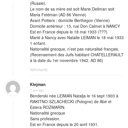
(Russie).
Le nom de sa mère est soit Marie Deliman soit
Maria Feldman (AD 86 Vienne)
Avant Poitiers : domicile Berthegon (Vienne)
Domicile antérieur : 13, rue Don Calmet à NANCY
Est en France depuis le 18 mai 1933 (???)
Marié à Nancy avec Natalie LEIMAN le 18 mai 1933
1 enfant.
Nationalité grecque, n’est pas naturalisé français.
(Recensement des Juifs habitant CHATELLERAULT
à la date du 1er novembre 1942. AD 86)
RÉPONDRE
Klejman
7 ans ago
Benderski née LEIMAN Natalja le 16 sept 1903 à
RAKITNO-SZLACHECKI (Pologne) de Abé et
Estera ROZMARIN.
Nationalité grecque
Sans profession.
Est en France depuis le 20 avril 1931.