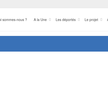
i sommes-nous ?
A la Une
Les déportés
Le projet