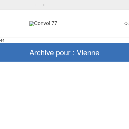
Qu
44
Archive pour : Vienne
Erinnern.at à Vienne –
Zentrales Seminar
2018: « Wien 1938 »
Ida Richter, étudiante allemande à
Sciences Po a présenté notre
association et notre projet lors d'un