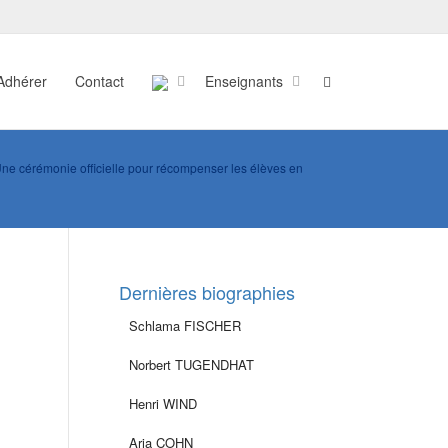
Adhérer
Contact
Enseignants
ne cérémonie officielle pour récompenser les élèves en
Dernières biographies
Schlama FISCHER
Norbert TUGENDHAT
Henri WIND
Aria COHN