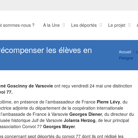
i sommes-nous ?
A la Une
Les déportés
Le projet
 récompenser les élèves en
Accueil
U
Pologne
ené Goscinny de Varsovie
ont reçu vendredi 24 mai une distinction
oi 77.
iplôme
, en présence de l’ambassadeur de France
Pierre Lévy
, du
ectrice adjointe du département de la coopération internationale
de l’ambassade de France à Varsovie
Georges
Diener
, du directeur du
 Musée historique Juif de Varsovie
Jolanta Herzog
, de leur principal
’association Convoi 77
Georges Mayer
.
èves concernant sept déportés du convoi 77 dont ils ont rédigé les