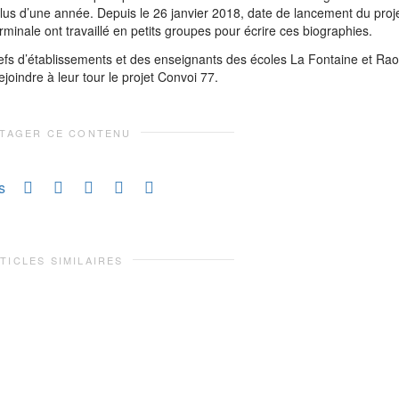
plus d’une année. Depuis le 26 janvier 2018, date de lancement du proj
minale ont travaillé en petits groupes pour écrire ces biographies.
efs d’établissements et des enseignants des écoles La Fontaine et
Rao
joindre à leur tour le projet Convoi 77.
TAGER CE CONTENU
s
TICLES SIMILAIRES