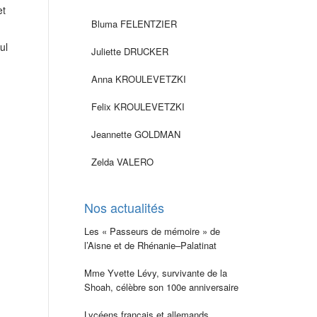
et
Bluma FELENTZIER
ul
Juliette DRUCKER
Anna KROULEVETZKI
Felix KROULEVETZKI
Jeannette GOLDMAN
Zelda VALERO
Nos actualités
Les « Passeurs de mémoire » de
l’Aisne et de Rhénanie–Palatinat
Mme Yvette Lévy, survivante de la
Shoah, célèbre son 100e anniversaire
Lycéens français et allemands