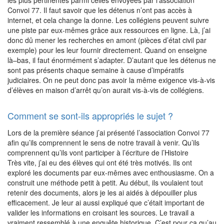
Convoi 77. Il faut savoir que les détenus n’ont pas accès à
internet, et cela change la donne. Les collégiens peuvent suivre
une piste par eux-mêmes grâce aux ressources en ligne. Là, j’ai
donc dû mener les recherches en amont (pièces d’état civil par
exemple) pour les leur fournir directement. Quand on enseigne
là–bas, il faut énormément s’adapter. D’autant que les détenus ne
sont pas présents chaque semaine à cause d’impératifs
judiciaires. On ne peut donc pas avoir la même exigence vis-à-vis
d’élèves en maison d’arrêt qu’on aurait vis-à-vis de collégiens.
Comment se sont-ils appropriés le sujet ?
Lors de la première séance j’ai présenté l’association Convoi 77
afin qu’ils comprennent le sens de notre travail à venir. Qu’ils
comprennent qu’ils vont participer à l’écriture de l’Histoire
Très vite, j’ai eu des élèves qui ont été très motivés. Ils ont
exploré les documents par eux-mêmes avec enthousiasme. On a
construit une méthode petit à petit. Au début, ils voulaient tout
retenir des documents, alors je les ai aidés à dépouiller plus
efficacement. Je leur ai aussi expliqué que c’était important de
valider les informations en croisant les sources. Le travail a
vraiment ressemblé à une enquête historique. C’est pour ça qu’au