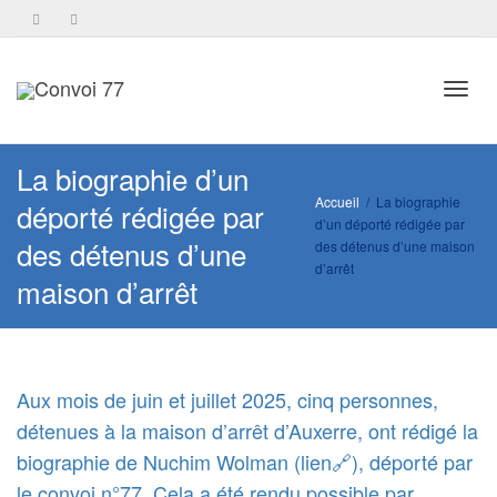
Toggl
La biographie d’un
Accueil
La biographie
déporté rédigée par
d’un déporté rédigée par
navig
des détenus d’une
des détenus d’une maison
d’arrêt
maison d’arrêt
Aux mois de juin et juillet 2025, cinq personnes,
détenues à la maison d’arrêt d’Auxerre, ont rédigé la
biographie de Nuchim Wolman (
lien🔗
), déporté par
le convoi n°77. Cela a été rendu possible par