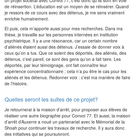
un projet sociétal avec Convoi 77, c’est donc qu’ils sont en voie
de réinsertion. L’éducation est un moyen de se réinsérer. Quand
je ressors de ce cours avec des détenus, je me sens vraiment
enrichie humainement.
Et puis, cela m’apporte aussi pour mes recherches. Dans ma
thèse, je travaille sur les personnes internées en institution
psychiatrique. Il y a une résonance, car un certain nombre
d’aliénés étaient aussi des détenus. J’essaie de donner voix à
ceux qu’on a tus. Que ce soient des déportés, des aliénés, des
détenus, c’est pareil, ce sont des gens qu’on a fait taire. Les
déportés, par leur témoignage, ont fait connaître leur
expérience concentrationnaire ; cela n’a pu être le cas pour les
aliénés et les détenus. Redonner voix : c’est ma manière de faire
de l’histoire.
Quelles seront les suites de ce projet?
Je retournerai à la maison d’arrêt, pour proposer aux élèves de
réaliser une autre biographie pour Convoi 77. Et aussi, la maison
d’arrêt d’Auxerre a noué un partenariat avec le Mémorial de la
Shoah pour continuer les travaux de recherche. Il y aura donc
des initiatives qui se poursuivront.