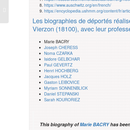
https://www.auschwitz.org/en/french/
https://encyclopedia.ushmm.org/content/fr/arti
Les biographies de déportés réalis
Vierzon (18100), avec leur profes
Marie BACRY
Joseph CHERESS
Noma CZARKA
Isidore GELBCHAR
Paul GEVERTZ
Henri HOCHBERG
Jacques HOLZ
Gaston LEIBOVICE
Myriam SONNENBLICK
Daniel STEPANSKI
Sarah KOURORIEZ
This biography of
Marie BACRY
has been 