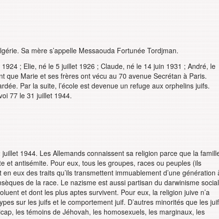
Algérie. Sa mère s’appelle Messaouda Fortunée Tordjman.
 1924 ; Elie, né le 5 juillet 1926 ; Claude, né le 14 juin 1931 ; André, le
nt que Marie et ses frères ont vécu au 70 avenue Secrétan à Paris.
rdée. Par la suite, l’école est devenue un refuge aux orphelins juifs.
oi 77 le 31 juillet 1944.
 22 juillet 1944. Les Allemands connaissent sa religion parce que la famill
te et antisémite. Pour eux, tous les groupes, races ou peuples (ils
nt en eux des traits qu’ils transmettent immuablement d’une génération 
insèques de la race. Le nazisme est aussi partisan du darwinisme social
luent et dont les plus aptes survivent. Pour eux, la religion juive n’a
ypes sur les juifs et le comportement juif. D’autres minorités que les jui
dicap, les témoins de Jéhovah, les homosexuels, les marginaux, les