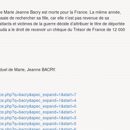
re que Marie Jeanne Bacry est morte pour la France. La même année,
ie de rechercher sa fille, car elle n’est pas revenue de sa
tants et victimes de la guerre décide d’attribuer le titre de déportée
ouda a le droit de recevoir un chèque du Trésor de France de 12 000
iduel de Marie, Jeanne BACRY.
otice.php?q=bacry&spec_expand=1&start=7
otice.php?q=bacry&spec_expand=1&start=4
otice.php?q=bacry&spec_expand=1&start=0
otice.php?q=bacry&spec_expand=1&start=1
otice.php?q=bacry&spec_expand=1&start=3
otice.php?q=bacry&spec_expand=1&start=5
otice.php?q=bacry&spec_expand=1&start=6