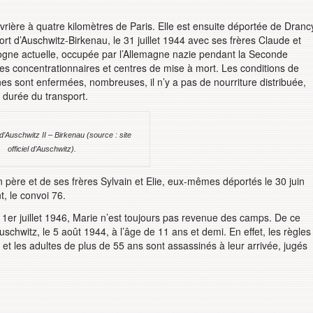
vrière à quatre kilomètres de Paris. Elle est ensuite déportée de Dranc
t d’Auschwitz-Birkenau, le 31 juillet 1944 avec ses frères Claude et
ogne actuelle, occupée par l’Allemagne nazie pendant la Seconde
es concentrationnaires et centres de mise à mort. Les conditions de
onnes sont enfermées, nombreuses, il n’y a pas de nourriture distribuée,
 durée du transport.
’Auschwitz II – Birkenau (source : site
officiel d’Auschwitz).
 père et de ses frères Sylvain et Elie, eux-mêmes déportés le 30 juin
, le convoi 76.
1er juillet 1946, Marie n’est toujours pas revenue des camps. De ce
Auschwitz, le 5 août 1944, à l’âge de 11 ans et demi. En effet, les règles
et les adultes de plus de 55 ans sont assassinés à leur arrivée, jugés