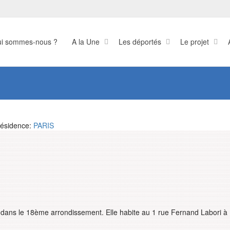
i sommes-nous ?
A la Une
Les déportés
Le projet
ésidence:
PARIS
 dans le 18ème arrondissement. Elle habite au 1 rue Fernand Labori à