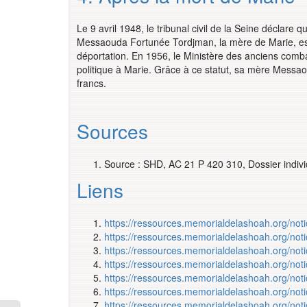
Le 9 avril 1948, le tribunal civil de la Seine décla
Messaouda Fortunée Tordjman, la mère de Marie, essa
déportation. En 1956, le Ministère des anciens combat
politique à Marie. Grâce à ce statut, sa mère Messa
francs.
Sources
Source : SHD, AC 21 P 420 310, Dossier indiv
Liens
https://ressources.memorialdelashoah.org/n
https://ressources.memorialdelashoah.org/n
https://ressources.memorialdelashoah.org/n
https://ressources.memorialdelashoah.org/n
https://ressources.memorialdelashoah.org/n
https://ressources.memorialdelashoah.org/n
https://ressources.memorialdelashoah.org/n