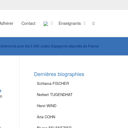
Adhérer
Contact
Enseignants
Cérémonie pour les 5 300 Judéo-Espagnols déportés de France
Dernières biographies
Schlama FISCHER
s
Norbert TUGENDHAT
en
Henri WIND
Aria COHN
,
Bluma FELENTZIER