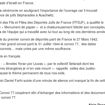
de d’Israël en France.
 cérémonie en soulignant l’importance de l’ouvrage car il trouvait
nce de juifs Sépharades à Auschwitz.
 des Fils et Filles des Déportés Juifs de France (FFDJF), a qualifié le
 « Monument de papier » et a chaleureusement félicité son concepte
 de l’équipe qui a travaillé avec lui tout au long de ces dernières anné
ls du premier convoi de déportés parti de France le 27 Mars 1942.
rnier grand convoi parti le 31 Juillet 1944 le convoi 77, des dates
6 convois… mais unies par une même souffrance.
is en français.
 « Arvoles Yoran por Liuvas », par le collectif Sefaradi dont les
rres étrangères je m’en vais mourir »- rappelle celles des Judéo-
aussi le thème permanent de tous nos exils.
in Daniel Farhi suivie d’une minute de silence ont marqué la fin de cet
n Convoi 77 coopèrent afin d’échanger des informations et des documen
e convoi 77.
Alain Das