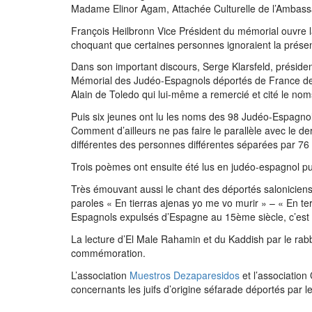
Madame Elinor Agam, Attachée Culturelle de l’Ambassa
François Heilbronn Vice Président du mémorial ouvre la
choquant que certaines personnes ignoraient la prése
Dans son important discours, Serge Klarsfeld, président
Mémorial des Judéo-Espagnols déportés de France de
Alain de Toledo qui lui-même a remercié et cité le noms
Puis six jeunes ont lu les noms des 98 Judéo-Espagno
Comment d’ailleurs ne pas faire le parallèle avec le de
différentes des personnes différentes séparées par 7
Trois poèmes ont ensuite été lus en judéo-espagnol pu
Très émouvant aussi le chant des déportés saloniciens :
paroles « En tierras ajenas yo me vo murir » – « En te
Espagnols expulsés d’Espagne au 15ème siècle, c’est 
La lecture d’El Male Rahamin et du Kaddish par le rabb
commémoration.
L’association
Muestros Dezaparesidos
et l’associatio
concernants les juifs d’origine séfarade déportés par l