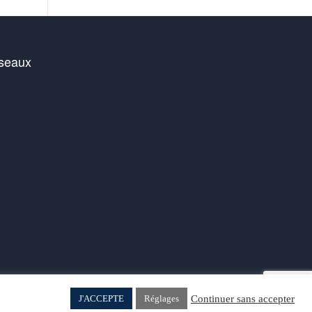
éseaux
ook
sky
stagram
Continuer sans accepter
J'ACCEPTE
Réglages