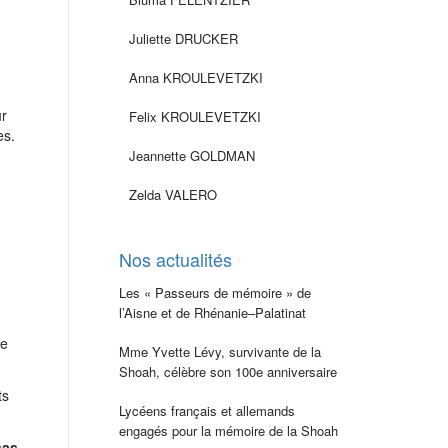
Juliette DRUCKER
Anna KROULEVETZKI
ur
Felix KROULEVETZKI
es.
Jeannette GOLDMAN
Zelda VALERO
Nos actualités
Les « Passeurs de mémoire » de
l’Aisne et de Rhénanie–Palatinat
te
Mme Yvette Lévy, survivante de la
Shoah, célèbre son 100e anniversaire
ts
Lycéens français et allemands
engagés pour la mémoire de la Shoah
sas