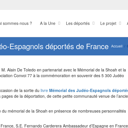
i sommes-nous ?
A la Une
Les déportés
Le projet
éo-Espagnols déportés de France
Accueil
, M. Alain De Toledo en partenariat avec le Mémorial de la Shoah et la
sociation Convoi 77 à la commémoration en souvenir des 5 300 Judéo
ccasion de la sortie du
livre
Mémorial des Judéo-Espagnols déporté
ses pages de la déportation, de cette petite communauté venue de l’anci
pte du mémorial de la Shoah en présence de nombreuses personnalités
 France, S.E. Fernando Carderera Ambassadeur d’Espagne en France