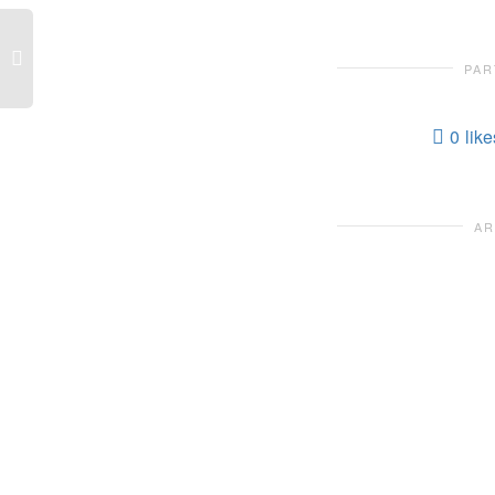
PAR
0
like
AR