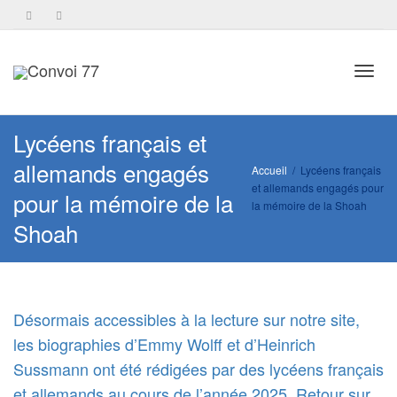
Toggl
Lycéens français et
allemands engagés
Accueil
Lycéens français
et allemands engagés pour
navig
pour la mémoire de la
la mémoire de la Shoah
Shoah
Désormais accessibles à la lecture sur notre site,
les biographies d’Emmy Wolff et d’Heinrich
Sussmann ont été rédigées par des lycéens français
et allemands au cours de l’année 2025. Retour sur